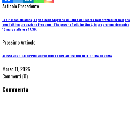
Articolo Precedente
Los Potros Malambo, ospite della Stagione di Danza del Teatro Celebrazioni di Bologna
con l’ultima produzione Freedom - The power of wild instinct, in programma domenica
15 marzo alle ore 17.30.
Prossimo Articolo
ALESSANDRO GALOPPINI NUOVO DIRETTORE ARTISTICO DELL’OPERA DI ROMA
Marzo 11, 2026
Commenti
(0)
Commenta