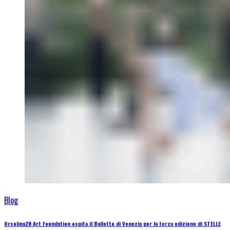
Blog
Orsolina28 Art Foundation ospita il Balletto di Venezia per la terza edizione di STELLE