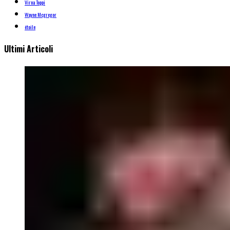
Virna Toppi
Wayne Mcgregor
étoile
Ultimi Articoli