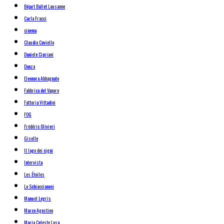
Béjart Ballet Lausanne
Carla Fracci
cinema
Claudio Coviello
Daniele Cipriani
Danza
Eleonora Abbagnato
Fabbrica del Vapore
Fattoria Vittadini
FOG
Frédéric Olivieri
Giselle
Il lago dei cigni
Intervista
Les Étoiles
Lo Schiaccianoci
Manuel Legris
Marco Agostino
Maria Celeste Losa