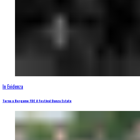
In Evidenza
Torna a Bergamo FDE il Festival Danza Estate