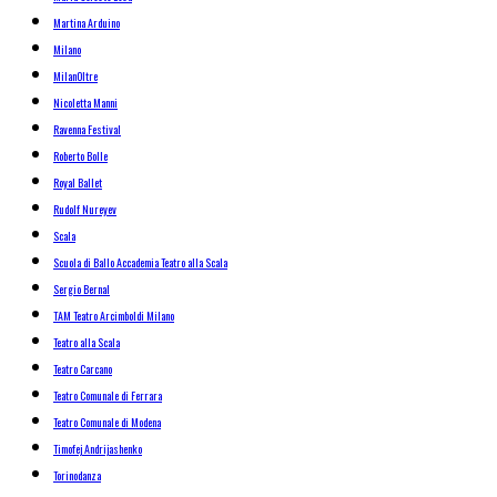
Martina Arduino
Milano
MilanOltre
Nicoletta Manni
Ravenna Festival
Roberto Bolle
Royal Ballet
Rudolf Nureyev
Scala
Scuola di Ballo Accademia Teatro alla Scala
Sergio Bernal
TAM Teatro Arcimboldi Milano
Teatro alla Scala
Teatro Carcano
Teatro Comunale di Ferrara
Teatro Comunale di Modena
Timofej Andrijashenko
Torinodanza