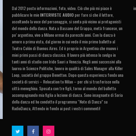
Dal 2012 posto informazioni, foto, video. Ciò che più mi piace è
i
pubblicare le mie
INTERVISTE AUDIO
per fare sì che il lettore,
ascoltando la voce del personaggio, si senta più vicino ai protagonisti
del mondo della danza. Nata a Bassano del Grappa, metà francese, un
po’ argentina, vivo a Milano ormai da parecchi anni. Con la danza è
amore a prima vista, dal giorno in cui vedo il mio primo balletto al
Teatro Colón di Buenos Aires. Ed è proprio in Argentina che muovo i
miei primi passi di danza classica. Il lavoro più intenso lo svolgo in
tanti anni di studio con Iride Sauri a Venezia. Negli anni successivi alla
laurea in Scienze Politiche, lavoro in qualità di Sales Manager alla Killer
Loop, società del gruppo Benetton. Dopo questa esperienza fondo una
società di servizi – Relocation to Milan – per chi si trasferisce nella
città meneghina. Sposata con tre figli, torno al mondo del balletto
accompagnando mia figlia a lezione di danza. Sono insegnante di Soria
della danza ed ho condotto il programma “Note di Danza” su
RadioDanza, Attendo in fondo ai post i vostri commenti!