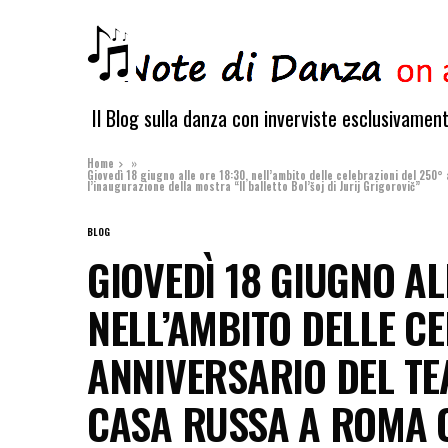
Il Blog sulla danza con inverviste esclusivamen
Home
»
Giovedì 18 giugno alle ore 18:30, nell’ambito delle celebrazioni del 250
l’inaugurazione della mostra “Il balletto Bol’šoj di Jurij Grigorovič”
BLOG
GIOVEDÌ 18 GIUGNO AL
NELL’AMBITO DELLE CE
ANNIVERSARIO DEL TE
CASA RUSSA A ROMA O