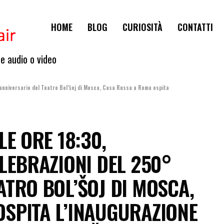
HOME
BLOG
CURIOSITÀ
CONTATTI
te audio o video
° anniversario del Teatro Bol’šoj di Mosca, Casa Russa a Roma ospita
LE ORE 18:30,
LEBRAZIONI DEL 250°
ATRO BOL’ŠOJ DI MOSCA,
SPITA L’INAUGURAZIONE