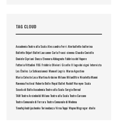
TAG CLOUD
Accademia Teatro alla Scala
Alessandra Ferri
Aterballetto
ballerina
Balletto
Béjart Ballet Lausanne
Carla Fracci
cinema
Claudio Coviello
Daniele Cipriani
Danza
Eleonora Abbagnato
Fabbrica del Vapore
Fattoria Vittadini
FOG
Frédéric Olivieri
Giselle
Il lago dei cigni
Intervista
Les Étoiles
Lo Schiaccianoci
Manuel Legris
Marco Agostino
Maria Celeste Losa
Martina Arduino
Milano
MilanOltre
Nicoletta Manni
Ravenna Festival
Roberto Bolle
Royal Ballet
Rudolf Nureyev
Scala
Scuola di Ballo Accademia Teatro alla Scala
Sergio Bernal
TAM Teatro Arcimboldi Milano
Teatro alla Scala
Teatro Carcano
Teatro Comunale di Ferrara
Teatro Comunale di Modena
Timofej Andrijashenko
Torinodanza
Virna Toppi
Wayne Mcgregor
étoile