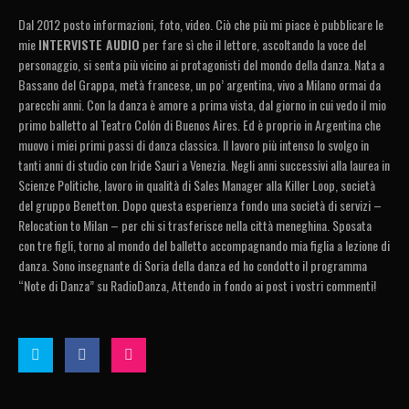
Dal 2012 posto informazioni, foto, video. Ciò che più mi piace è pubblicare le
mie
INTERVISTE AUDIO
per fare sì che il lettore, ascoltando la voce del
personaggio, si senta più vicino ai protagonisti del mondo della danza. Nata a
Bassano del Grappa, metà francese, un po’ argentina, vivo a Milano ormai da
parecchi anni. Con la danza è amore a prima vista, dal giorno in cui vedo il mio
primo balletto al Teatro Colón di Buenos Aires. Ed è proprio in Argentina che
muovo i miei primi passi di danza classica. Il lavoro più intenso lo svolgo in
tanti anni di studio con Iride Sauri a Venezia. Negli anni successivi alla laurea in
Scienze Politiche, lavoro in qualità di Sales Manager alla Killer Loop, società
del gruppo Benetton. Dopo questa esperienza fondo una società di servizi –
Relocation to Milan – per chi si trasferisce nella città meneghina. Sposata
con tre figli, torno al mondo del balletto accompagnando mia figlia a lezione di
danza. Sono insegnante di Soria della danza ed ho condotto il programma
“Note di Danza” su RadioDanza, Attendo in fondo ai post i vostri commenti!