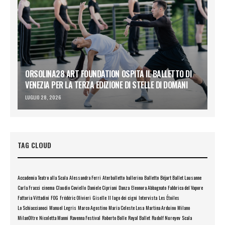
ORSOLINA28 ART FOUNDATION OSPITA IL BALLETTO DI
VENEZIA PER LA TERZA EDIZIONE DI STELLE DI DOMANI
LUGLIO 28, 2026
TAG CLOUD
Accademia Teatro alla Scala
Alessandra Ferri
Aterballetto
ballerina
Balletto
Béjart Ballet Lausanne
Carla Fracci
cinema
Claudio Coviello
Daniele Cipriani
Danza
Eleonora Abbagnato
Fabbrica del Vapore
Fattoria Vittadini
FOG
Frédéric Olivieri
Giselle
Il lago dei cigni
Intervista
Les Étoiles
Lo Schiaccianoci
Manuel Legris
Marco Agostino
Maria Celeste Losa
Martina Arduino
Milano
MilanOltre
Nicoletta Manni
Ravenna Festival
Roberto Bolle
Royal Ballet
Rudolf Nureyev
Scala