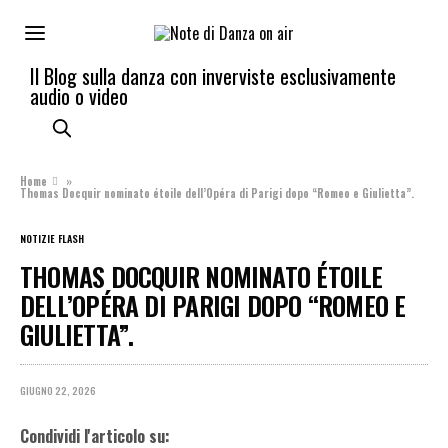
Il Blog sulla danza con inverviste esclusivamente
audio o video
Home
»
Thomas Docquir nominato étoile dell’Opéra di Parigi dopo “Romeo e Giulietta”.
NOTIZIE FLASH
THOMAS DOCQUIR NOMINATO ÉTOILE
DELL’OPÉRA DI PARIGI DOPO “ROMEO E
GIULIETTA”.
GIUGNO 22, 2026
Condividi l'articolo su: