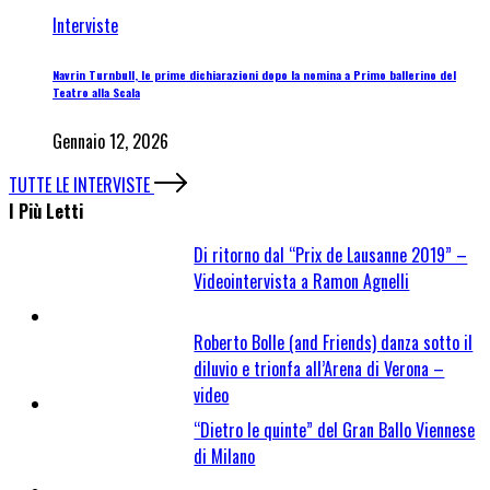
Interviste
Navrin Turnbull, le prime dichiarazioni dopo la nomina a Primo ballerino del
Teatro alla Scala
Gennaio 12, 2026
TUTTE LE INTERVISTE
I Più Letti
Di ritorno dal “Prix de Lausanne 2019” –
Videointervista a Ramon Agnelli
Roberto Bolle (and Friends) danza sotto il
diluvio e trionfa all’Arena di Verona –
video
“Dietro le quinte” del Gran Ballo Viennese
di Milano