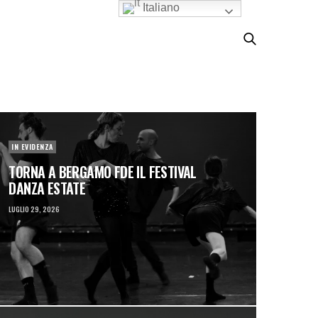
Italiano
IN EVIDENZA
IN EVIDE
MI
TORNA A BERGAMO FDE IL FESTIVAL
DANZA ESTATE
QU
LUGLIO 29, 2026
GIUGNO 29