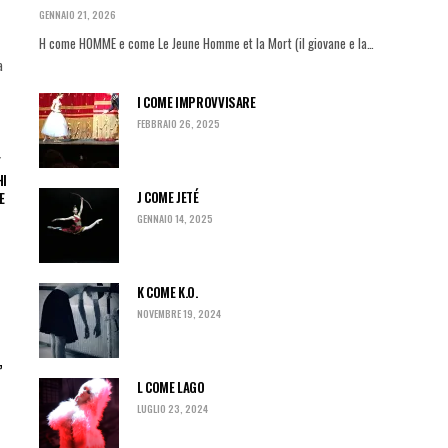
GENNAIO 21, 2026
H come HOMME e come Le Jeune Homme et la Mort (il giovane e la…
a
I COME IMPROVVISARE
FEBBRAIO 26, 2025
F
HI
J COME JETÉ
E
GENNAIO 14, 2025
K COME K.O.
NOVEMBRE 19, 2024
”
L COME LAGO
LUGLIO 23, 2024