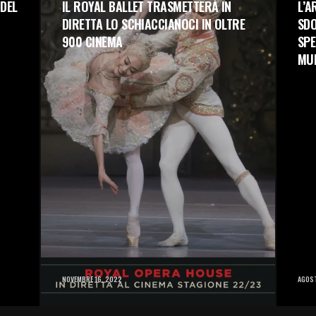
L’ARENA DI VERONA OPERA FESTIVAL SI
LA
RE
SDOPPIA: DAL 26 AL 31 AGOSTO 8
BO
SPETTACOLI TRA DANZA, OPERA E
TO
MULTIMEDIA
L’ED
 DI
DA A
STAB
AGOSTO 27, 2025
AGOS