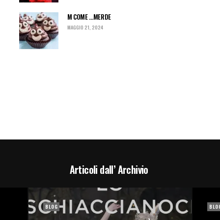
M COME …MERDE
MAGGIO 21, 2024
Articoli dall’ Archivio
BLOG
BLO