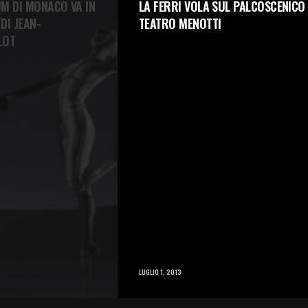
L PALCOSCENICO DEL
IL ROYAL BALLET TRASMETTERÀ IN
DIRETTA LO SCHIACCIANOCI IN OLT
900 CINEMA
SCENICO DEL TEATRO
IL ROYAL BALLET È LIETO DI ANNUNCIARE CHE
L’AMATISSIMA PRODUZIONE DE LO SCHIACCIANOCI
PETER…
NOVEMBRE 16, 2022