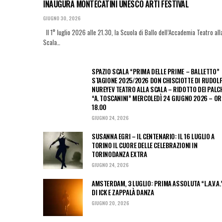
INAUGURA MONTECATINI UNESCO ARTI FESTIVAL
GIUGNO 30, 2026
Il 1° luglio 2026 alle 21.30, la Scuola di Ballo dell’Accademia Teatro all
Scala…
SPAZIO SCALA “PRIMA DELLE PRIME – BALLETTO”
STAGIONE 2025/2026 DON CHISCIOTTE DI RUDOL
NUREYEV TEATRO ALLA SCALA – RIDOTTO DEI PALC
“A. TOSCANINI” MERCOLEDÌ 24 GIUGNO 2026 – OR
18.00
GIUGNO 24, 2026
SUSANNA EGRI – IL CENTENARIO: IL 16 LUGLIO A
TORINO IL CUORE DELLE CELEBRAZIONI IN
TORINODANZA EXTRA
GIUGNO 24, 2026
AMSTERDAM, 3 LUGLIO: PRIMA ASSOLUTA “L.A.V.A.
DI ICK E ZAPPALÀ DANZA
GIUGNO 20, 2026