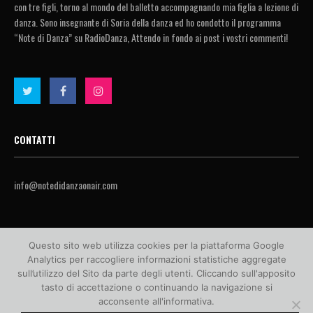
con tre figli, torno al mondo del balletto accompagnando mia figlia a lezione di
danza. Sono insegnante di Soria della danza ed ho condotto il programma
“Note di Danza” su RadioDanza, Attendo in fondo ai post i vostri commenti!
CONTATTI
info@notedidanzaonair.com
Questo sito web utilizza cookies per la piattaforma Google
Analytics per raccogliere informazioni statistiche aggregate
sull’utilizzo del Sito da parte degli utenti. Cliccando sull'apposito
tasto di accettazione o continuando la navigazione si
acconsente all'informativa.