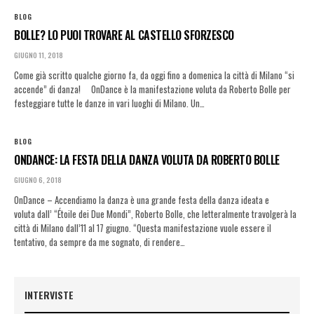
BLOG
BOLLE? LO PUOI TROVARE AL CASTELLO SFORZESCO
GIUGNO 11, 2018
Come già scritto qualche giorno fa, da oggi fino a domenica la città di Milano “si
accende” di danza! OnDance è la manifestazione voluta da Roberto Bolle per
festeggiare tutte le danze in vari luoghi di Milano. Un…
BLOG
ONDANCE: LA FESTA DELLA DANZA VOLUTA DA ROBERTO BOLLE
GIUGNO 6, 2018
OnDance – Accendiamo la danza è una grande festa della danza ideata e
voluta dall’ “Étoile dei Due Mondi”, Roberto Bolle, che letteralmente travolgerà la
città di Milano dall’11 al 17 giugno. “Questa manifestazione vuole essere il
tentativo, da sempre da me sognato, di rendere…
INTERVISTE