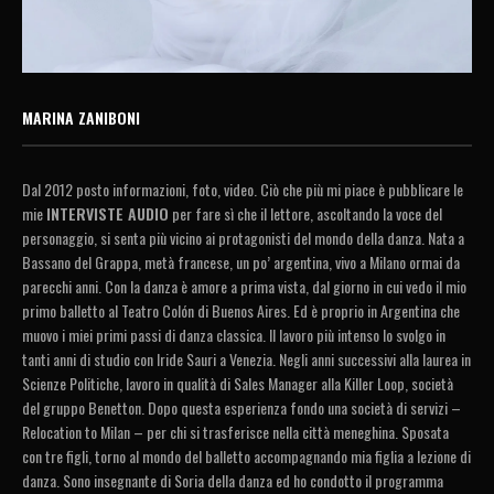
MARINA ZANIBONI
Dal 2012 posto informazioni, foto, video. Ciò che più mi piace è pubblicare le
mie
INTERVISTE AUDIO
per fare sì che il lettore, ascoltando la voce del
personaggio, si senta più vicino ai protagonisti del mondo della danza. Nata a
Bassano del Grappa, metà francese, un po’ argentina, vivo a Milano ormai da
parecchi anni. Con la danza è amore a prima vista, dal giorno in cui vedo il mio
primo balletto al Teatro Colón di Buenos Aires. Ed è proprio in Argentina che
muovo i miei primi passi di danza classica. Il lavoro più intenso lo svolgo in
tanti anni di studio con Iride Sauri a Venezia. Negli anni successivi alla laurea in
Scienze Politiche, lavoro in qualità di Sales Manager alla Killer Loop, società
del gruppo Benetton. Dopo questa esperienza fondo una società di servizi –
Relocation to Milan – per chi si trasferisce nella città meneghina. Sposata
con tre figli, torno al mondo del balletto accompagnando mia figlia a lezione di
danza. Sono insegnante di Soria della danza ed ho condotto il programma