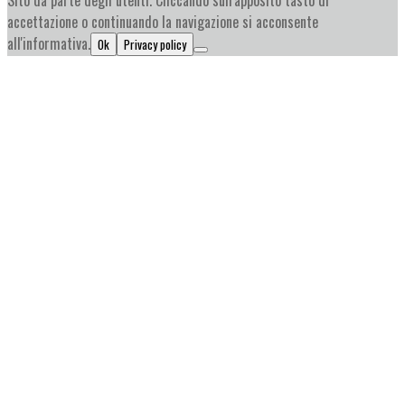
Sito da parte degli utenti. Cliccando sull'apposito tasto di
accettazione o continuando la navigazione si acconsente
all'informativa.
Ok
Privacy policy