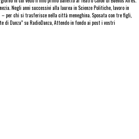
giorno in cui vedo il mio primo balletto al Teatro Colón di Buenos Aires.
ezia. Negli anni successivi alla laurea in Scienze Politiche, lavoro in
– per chi si trasferisce nella città meneghina. Sposata con tre figli,
e di Danza” su RadioDanza, Attendo in fondo ai post i vostri