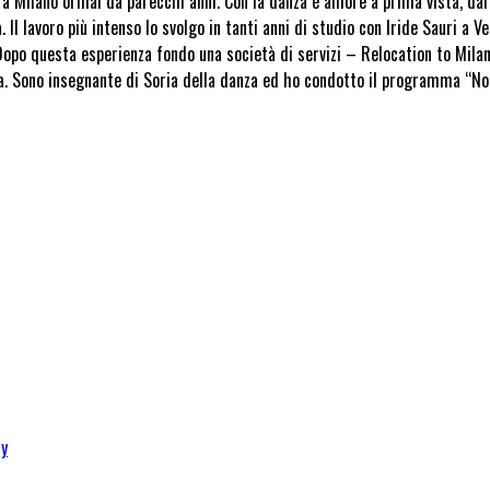
a Milano ormai da parecchi anni. Con la danza è amore a prima vista, dal 
Il lavoro più intenso lo svolgo in tanti anni di studio con Iride Sauri a Ven
Dopo questa esperienza fondo una società di servizi – Relocation to Milan 
a. Sono insegnante di Soria della danza ed ho condotto il programma “Not
cy