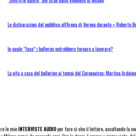
“Dietro le quinte” del Gran Ballo Viennese di Milano
Le dichiarazioni del pubblico all’Arena di Verona durante « Roberto B
In quale “fase” i ballerini potrebbero tornare a lavorare?
La vita a casa del ballerino ai tempi del Coronavirus: Martina Ardui
are le mie
INTERVISTE AUDIO
per fare sì che il lettore, ascoltando la v