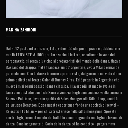
MARINA ZANIBONI
Dal 2012 posto informazioni, foto, video. Ciò che più mi piace è pubblicare le
mie
INTERVISTE AUDIO
per fare sì che il lettore, ascoltando la voce del
personaggio, si senta più vicino ai protagonisti del mondo della danza. Nata a
Bassano del Grappa, metà francese, un po’ argentina, vivo a Milano ormai da
parecchi anni. Con la danza è amore a prima vista, dal giorno in cui vedo il mio
primo balletto al Teatro Colón di Buenos Aires. Ed è proprio in Argentina che
muovo i miei primi passi di danza classica. Il lavoro più intenso lo svolgo in
tanti anni di studio con Iride Sauri a Venezia. Negli anni successivi alla laurea in
Scienze Politiche, lavoro in qualità di Sales Manager alla Killer Loop, società
del gruppo Benetton. Dopo questa esperienza fondo una società di servizi –
Relocation to Milan – per chi si trasferisce nella città meneghina. Sposata
con tre figli, torno al mondo del balletto accompagnando mia figlia a lezione di
danza. Sono insegnante di Soria della danza ed ho condotto il programma