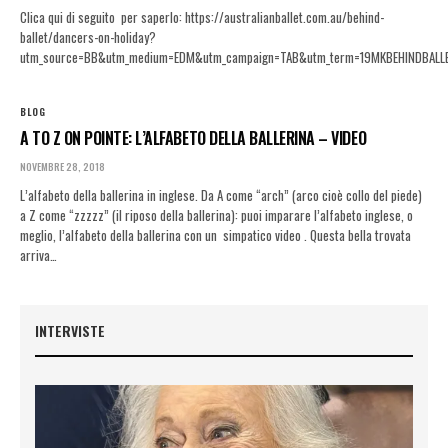
Clica qui di seguito per saperlo: https://australianballet.com.au/behind-
ballet/dancers-on-holiday?
utm_source=BB&utm_medium=EDM&utm_campaign=TAB&utm_term=19MKBEHINDBALL
BLOG
A TO Z ON POINTE: L’ALFABETO DELLA BALLERINA – VIDEO
NOVEMBRE 28, 2018
L’alfabeto della ballerina in inglese. Da A come “arch” (arco cioè collo del piede)
a Z come “zzzzz” (il riposo della ballerina): puoi imparare l’alfabeto inglese, o
meglio, l’alfabeto della ballerina con un simpatico video . Questa bella trovata
arriva…
INTERVISTE