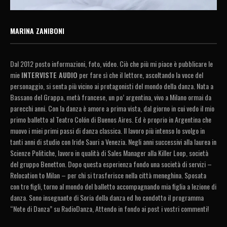
MARINA ZANIBONI
Dal 2012 posto informazioni, foto, video. Ciò che più mi piace è pubblicare le
mie
INTERVISTE AUDIO
per fare sì che il lettore, ascoltando la voce del
personaggio, si senta più vicino ai protagonisti del mondo della danza. Nata a
Bassano del Grappa, metà francese, un po’ argentina, vivo a Milano ormai da
parecchi anni. Con la danza è amore a prima vista, dal giorno in cui vedo il mio
primo balletto al Teatro Colón di Buenos Aires. Ed è proprio in Argentina che
muovo i miei primi passi di danza classica. Il lavoro più intenso lo svolgo in
tanti anni di studio con Iride Sauri a Venezia. Negli anni successivi alla laurea in
Scienze Politiche, lavoro in qualità di Sales Manager alla Killer Loop, società
del gruppo Benetton. Dopo questa esperienza fondo una società di servizi –
Relocation to Milan – per chi si trasferisce nella città meneghina. Sposata
con tre figli, torno al mondo del balletto accompagnando mia figlia a lezione di
danza. Sono insegnante di Soria della danza ed ho condotto il programma
“Note di Danza” su RadioDanza, Attendo in fondo ai post i vostri commenti!