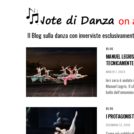
Il Blog sulla danza con inverviste esclusivamen
BLOG
MANUEL LEGRIS
TECNICAMENTE
MARZO 1, 2023
Ieri sera è andato 
Manuel Legris. Il c
ballo dell’omonimo 
BLOG
I PROTAGONIST
DICEMBRE 13, 2019
Come già pubblicat