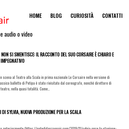
HOME
BLOG
CURIOSITÀ
CONTATTI
te audio o video
 NON SI SMENTISCE: IL RACCONTO DEL SUO CORSAIRE È CHIARO E
 IMPEGNATIVO
in scena al Teatro alla Scala in prima nazionale Le Corsaire nella versione di
lassico balletto di Petipa è stato rivisitato dal coreografo, nonchè direttore di
teatro, nella quasi totalità. Come…
I DI SYLVIA, NUOVA PRODUZIONE PER LA SCALA
o anteriormente (https://notedidanzaonair.com/2019/11/sylvia-apre-la-stagione-