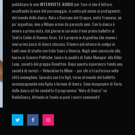
pubblicare le mie
INTERVISTE AUDIO
per fare sì che il lettore,
ascoltando la voce del personaggio, si senta più vicino ai protagonisti
del mondo della danza. Nata a Bassano del Grappa, metà francese, un
po’ argentina, vivo a Milano ormai da parecchi anni. Con la danza è
amore a prima vista, dal giorno in cui vedo il mio primo balletto al
Teatro Colón di Buenos Aires. Ed è proprio in Argentina che muovo i
miei primi passi di danza classica. Il lavoro più intenso lo svolgo in
tanti anni di studio con Iride Sauri a Venezia. Negli anni successivi alla
laurea in Scienze Politiche, lavoro in qualità di Sales Manager alla Killer
Loop, società del gruppo Benetton. Dopo questa esperienza fondo una
società di servizi – Relocation to Milan – per chi si trasferisce nella
città meneghina. Sposata con tre figli, torno al mondo del balletto
accompagnando mia figlia a lezione di danza. Sono insegnante di Soria
della danza ed ho condotto il programma “Note di Danza” su
RadioDanza, Attendo in fondo ai post i vostri commenti!