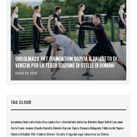
ORSOLINA28 ART FOUNDATION OSPITA IL BALLETTO DI
VENEZIA PER LA TERZA EDIZIONE DI STELLE DI DOMANI
LUGLIO 28, 2026
TAG CLOUD
Accademia Teatro alla Scala
Alessandra Ferri
Aterballetto
ballerina
Balletto
Béjart Ballet Lausanne
Carla Fracci
cinema
Claudio Coviello
Daniele Cipriani
Danza
Eleonora Abbagnato
Fabbrica del Vapore
Fattoria Vittadini
FOG
Frédéric Olivieri
Giselle
Il lago dei cigni
Intervista
Les Étoiles