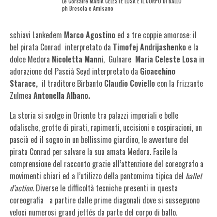
Le Corsaire MARIA CELESTE LOSA E IL CORPO DI BALLO
ph Brescia e Amisano
schiavi Lankedem
Marco Agostino
ed a tre coppie amorose: il
bel pirata Conrad interpretato da
Timofej Andrijashenko
e la
dolce
Medora
Nicoletta Manni
,
Gulnare
Maria Celeste Losa
in
adorazione del Pascià Seyd interpretato da
Gioacchino
Starace,
il traditore Birbanto
Claudio Coviello
con la frizzante
Zulmea
Antonella Albano.
La storia si svolge in Oriente tra palazzi imperiali e belle
odalische, grotte di pirati, rapimenti, uccisioni e cospirazioni, un
pascià ed il sogno in un bellissimo giardino, le avventure del
pirata Conrad per salvare la sua amata Medora. Facile la
comprensione del racconto grazie all’attenzione del coreografo a
movimenti chiari ed a l’utilizzo della pantomima tipica del
ballet
d’action
. Diverse le difficoltà tecniche presenti in questa
coreografia a partire dalle prime diagonali dove si susseguono
veloci numerosi grand jettés da parte del corpo di ballo.