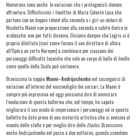
Numerose sono anche le variazioni che i protagonisti devono
affrontare. Difficilissimi i fouéttes di Maria Celeste Losa che
partono con un doppio relevé alla seconda o i giri
en dehors
di
Nicoletta Manni con preparazione alla seconda e subito dietro in
arabesche; non per tutti diciamo. Diciamo dunque che Legris si è
proprio dilettato (così come faceva il suo direttore di allora
all’Opéra un certo Nureyev) a combinare per ciascuno dei
personaggi difficoltà tecniche che solo un corpo di ballo di livello
come quello della Scala può sostenere.
Bravissima la coppia
Manni
–
Andrijashenko
nel susseguirsi di
variazioni all’interno del nascondiglio dei corsari. La Manni è
sempre più espressiva ed oggi possiamo dire di ammirare
l’evoluzione di questa ballerina che, nel tempo, ha saputo
migliorare il suo modo di impersonare i personaggi ed in questo
balletto ha dato prova di una maturità artistica che si avvicina al
mondo delle stelle o per meglio dire delle
E
toiles
. Bravissimo
anche Andrijashenko nel passo a due notturno, quando scendono