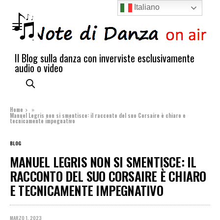
Italiano
Il Blog sulla danza con inverviste esclusivamente
audio o video
Home
»
Manuel Legris non si smentisce: il racconto del suo Corsaire è chiaro e
tecnicamente impegnativo
BLOG
MANUEL LEGRIS NON SI SMENTISCE: IL
RACCONTO DEL SUO CORSAIRE È CHIARO
E TECNICAMENTE IMPEGNATIVO
MARZO 1, 2023