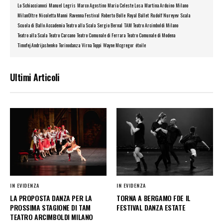
Lo Schiaccianoci
Manuel Legris
Marco Agostino
Maria Celeste Losa
Martina Arduino
Milano
MilanOltre
Nicoletta Manni
Ravenna Festival
Roberto Bolle
Royal Ballet
Rudolf Nureyev
Scala
Scuola di Ballo Accademia Teatro alla Scala
Sergio Bernal
TAM Teatro Arcimboldi Milano
Teatro alla Scala
Teatro Carcano
Teatro Comunale di Ferrara
Teatro Comunale di Modena
Timofej Andrijashenko
Torinodanza
Virna Toppi
Wayne Mcgregor
étoile
Ultimi Articoli
IN EVIDENZA
IN EVIDENZA
LA PROPOSTA DANZA PER LA
TORNA A BERGAMO FDE IL
PROSSIMA STAGIONE DI TAM
FESTIVAL DANZA ESTATE
TEATRO ARCIMBOLDI MILANO