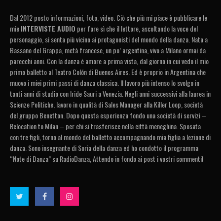
Dal 2012 posto informazioni, foto, video. Ciò che più mi piace è pubblicare le
mie
INTERVISTE AUDIO
per fare sì che il lettore, ascoltando la voce del
personaggio, si senta più vicino ai protagonisti del mondo della danza. Nata a
Bassano del Grappa, metà francese, un po’ argentina, vivo a Milano ormai da
parecchi anni. Con la danza è amore a prima vista, dal giorno in cui vedo il mio
primo balletto al Teatro Colón di Buenos Aires. Ed è proprio in Argentina che
muovo i miei primi passi di danza classica. Il lavoro più intenso lo svolgo in
tanti anni di studio con Iride Sauri a Venezia. Negli anni successivi alla laurea in
Scienze Politiche, lavoro in qualità di Sales Manager alla Killer Loop, società
del gruppo Benetton. Dopo questa esperienza fondo una società di servizi –
Relocation to Milan – per chi si trasferisce nella città meneghina. Sposata
con tre figli, torno al mondo del balletto accompagnando mia figlia a lezione di
danza. Sono insegnante di Soria della danza ed ho condotto il programma
“Note di Danza” su RadioDanza, Attendo in fondo ai post i vostri commenti!