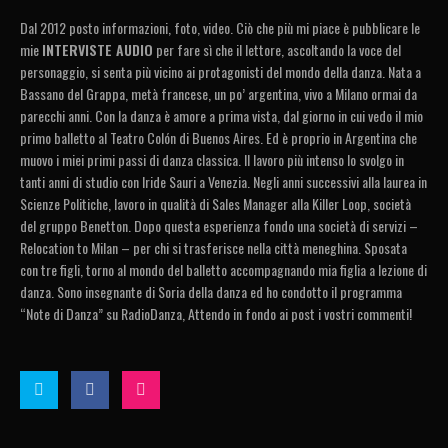
Dal 2012 posto informazioni, foto, video. Ciò che più mi piace è pubblicare le
mie
INTERVISTE AUDIO
per fare sì che il lettore, ascoltando la voce del
personaggio, si senta più vicino ai protagonisti del mondo della danza. Nata a
Bassano del Grappa, metà francese, un po’ argentina, vivo a Milano ormai da
parecchi anni. Con la danza è amore a prima vista, dal giorno in cui vedo il mio
primo balletto al Teatro Colón di Buenos Aires. Ed è proprio in Argentina che
muovo i miei primi passi di danza classica. Il lavoro più intenso lo svolgo in
tanti anni di studio con Iride Sauri a Venezia. Negli anni successivi alla laurea in
Scienze Politiche, lavoro in qualità di Sales Manager alla Killer Loop, società
del gruppo Benetton. Dopo questa esperienza fondo una società di servizi –
Relocation to Milan – per chi si trasferisce nella città meneghina. Sposata
con tre figli, torno al mondo del balletto accompagnando mia figlia a lezione di
danza. Sono insegnante di Soria della danza ed ho condotto il programma
“Note di Danza” su RadioDanza, Attendo in fondo ai post i vostri commenti!