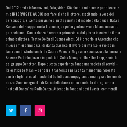
Dal 2012 posto informazioni, foto, video. Ciò che più mi piace è pubblicare le
mie
INTERVISTE AUDIO
per fare sì che il lettore, ascoltando la voce del
personaggio, si senta più vicino ai protagonisti del mondo della danza. Nata a
Bassano del Grappa, metà francese, un po’ argentina, vivo a Milano ormai da
parecchi anni. Con la danza è amore a prima vista, dal giorno in cui vedo il mio
primo balletto al Teatro Colón di Buenos Aires. Ed è proprio in Argentina che
muovo i miei primi passi di danza classica. Il lavoro più intenso lo svolgo in
tanti anni di studio con Iride Sauri a Venezia. Negli anni successivi alla laurea in
Scienze Politiche, lavoro in qualità di Sales Manager alla Killer Loop, società
del gruppo Benetton. Dopo questa esperienza fondo una società di servizi –
Relocation to Milan – per chi si trasferisce nella città meneghina. Sposata
con tre figli, torno al mondo del balletto accompagnando mia figlia a lezione di
danza. Sono insegnante di Soria della danza ed ho condotto il programma
“Note di Danza” su RadioDanza, Attendo in fondo ai post i vostri commenti!