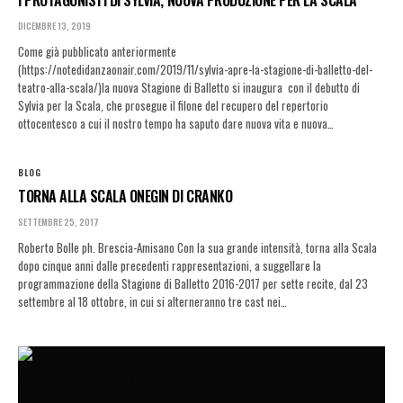
I PROTAGONISTI DI SYLVIA, NUOVA PRODUZIONE PER LA SCALA
DICEMBRE 13, 2019
Come già pubblicato anteriormente
(https://notedidanzaonair.com/2019/11/sylvia-apre-la-stagione-di-balletto-del-
teatro-alla-scala/)la nuova Stagione di Balletto si inaugura con il debutto di
Sylvia per la Scala, che prosegue il filone del recupero del repertorio
ottocentesco a cui il nostro tempo ha saputo dare nuova vita e nuova…
BLOG
TORNA ALLA SCALA ONEGIN DI CRANKO
SETTEMBRE 25, 2017
Roberto Bolle ph. Brescia-Amisano Con la sua grande intensità, torna alla Scala
dopo cinque anni dalle precedenti rappresentazioni, a suggellare la
programmazione della Stagione di Balletto 2016-2017 per sette recite, dal 23
settembre al 18 ottobre, in cui si alterneranno tre cast nei…