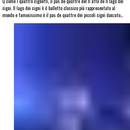
Q come I quattro cignetti, il pas de quattre del II atto de Il lago dei
cigni. Il lago dei cigni è il balletto classico più rappresentato al
mondo e famosissimo è il pas de quattre dei piccoli cigni danzato…