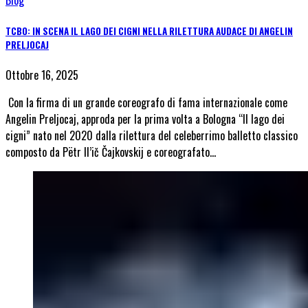
Blog
TCBO: IN SCENA IL LAGO DEI CIGNI NELLA RILETTURA AUDACE DI ANGELIN
PRELJOCAJ
Ottobre 16, 2025
Con la firma di un grande coreografo di fama internazionale come
Angelin Preljocaj, approda per la prima volta a Bologna “Il lago dei
cigni” nato nel 2020 dalla rilettura del celeberrimo balletto classico
composto da Pëtr Il’ič Čajkovskij e coreografato…