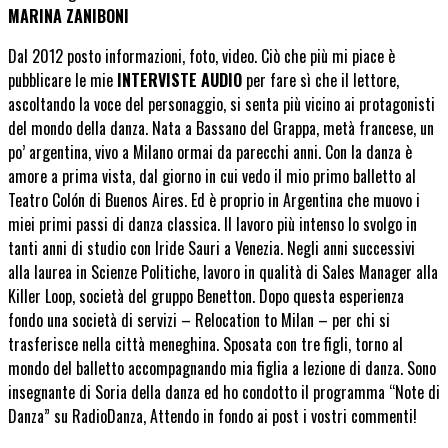
MARINA ZANIBONI
Dal 2012 posto informazioni, foto, video. Ciò che più mi piace è
pubblicare le mie
INTERVISTE AUDIO
per fare sì che il lettore,
ascoltando la voce del personaggio, si senta più vicino ai protagonisti
del mondo della danza. Nata a Bassano del Grappa, metà francese, un
po’ argentina, vivo a Milano ormai da parecchi anni. Con la danza è
amore a prima vista, dal giorno in cui vedo il mio primo balletto al
Teatro Colón di Buenos Aires. Ed è proprio in Argentina che muovo i
miei primi passi di danza classica. Il lavoro più intenso lo svolgo in
tanti anni di studio con Iride Sauri a Venezia. Negli anni successivi
alla laurea in Scienze Politiche, lavoro in qualità di Sales Manager alla
Killer Loop, società del gruppo Benetton. Dopo questa esperienza
fondo una società di servizi – Relocation to Milan – per chi si
trasferisce nella città meneghina. Sposata con tre figli, torno al
mondo del balletto accompagnando mia figlia a lezione di danza. Sono
insegnante di Soria della danza ed ho condotto il programma “Note di
Danza” su RadioDanza, Attendo in fondo ai post i vostri commenti!