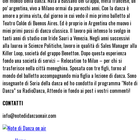
del mondo della danza. Nata a Bassano del Grappa, metà francese, un
po’ argentina, vivo a Milano ormai da parecchi anni. Con la danza è
amore a prima vista, dal giorno in cui vedo il mio primo balletto al
Teatro Colón di Buenos Aires. Ed è proprio in Argentina che muovo i
miei primi passi di danza classica. Il lavoro più intenso lo svolgo in
tanti anni di studio con Iride Sauri a Venezia. Negli anni successivi
alla laurea in Scienze Politiche, lavoro in qualità di Sales Manager alla
Killer Loop, società del gruppo Benetton. Dopo questa esperienza
fondo una società di servizi – Relocation to Milan – per chi si
trasferisce nella città meneghina. Sposata con tre figli, torno al
mondo del balletto accompagnando mia figlia a lezione di danza. Sono
insegnante di Soria della danza ed ho condotto il programma “Note di
Danza” su RadioDanza, Attendo in fondo ai post i vostri commenti!
CONTATTI
info@notedidanzaonair.com