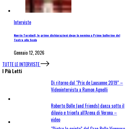
Interviste
Navrin Turnbull, le prime dichiarazioni dopo la nomina a Primo ballerino del
Teatro alla Scala
Gennaio 12, 2026
TUTTE LE INTERVISTE
I Più Letti
Di ritorno dal “Prix de Lausanne 2019” –
Videointervista a Ramon Agnelli
Roberto Bolle (and Friends) danza sotto il
diluvio e trionfa all’Arena di Verona –
video
“Dietro le quinte” del Gran Ballo Viennese