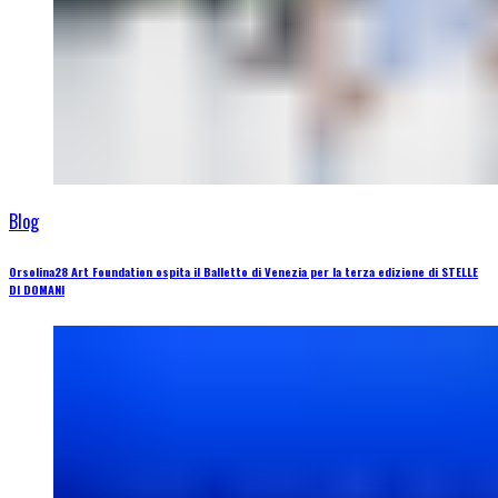
Blog
Orsolina28 Art Foundation ospita il Balletto di Venezia per la terza edizione di STELLE
DI DOMANI