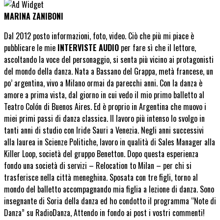
MARINA ZANIBONI
Dal 2012 posto informazioni, foto, video. Ciò che più mi piace è
pubblicare le mie
INTERVISTE AUDIO
per fare sì che il lettore,
ascoltando la voce del personaggio, si senta più vicino ai protagonisti
del mondo della danza. Nata a Bassano del Grappa, metà francese, un
po’ argentina, vivo a Milano ormai da parecchi anni. Con la danza è
amore a prima vista, dal giorno in cui vedo il mio primo balletto al
Teatro Colón di Buenos Aires. Ed è proprio in Argentina che muovo i
miei primi passi di danza classica. Il lavoro più intenso lo svolgo in
tanti anni di studio con Iride Sauri a Venezia. Negli anni successivi
alla laurea in Scienze Politiche, lavoro in qualità di Sales Manager alla
Killer Loop, società del gruppo Benetton. Dopo questa esperienza
fondo una società di servizi – Relocation to Milan – per chi si
trasferisce nella città meneghina. Sposata con tre figli, torno al
mondo del balletto accompagnando mia figlia a lezione di danza. Sono
insegnante di Soria della danza ed ho condotto il programma “Note di
Danza” su RadioDanza, Attendo in fondo ai post i vostri commenti!