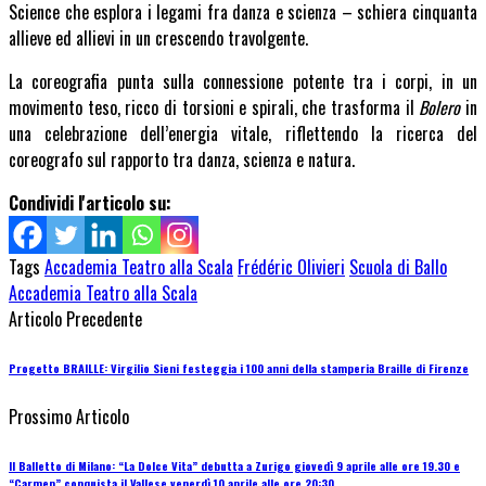
Science che esplora i legami fra danza e scienza – schiera cinquanta
allieve ed allievi in un crescendo travolgente.
La coreografia punta sulla connessione potente tra i corpi, in un
movimento teso, ricco di torsioni e spirali, che trasforma il
Bolero
in
una celebrazione dell’energia vitale, riflettendo la ricerca del
coreografo sul rapporto tra danza, scienza e natura.
Condividi l'articolo su:
Tags
Accademia Teatro alla Scala
Frédéric Olivieri
Scuola di Ballo
Accademia Teatro alla Scala
Articolo Precedente
Progetto BRAILLE: Virgilio Sieni festeggia i 100 anni della stamperia Braille di Firenze
Prossimo Articolo
Il Balletto di Milano: “La Dolce Vita” debutta a Zurigo giovedì 9 aprile alle ore 19.30 e
“Carmen” conquista il Vallese venerdì 10 aprile alle ore 20:30