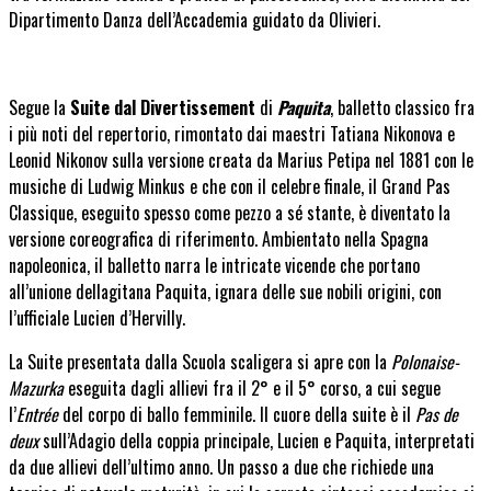
Dipartimento Danza dell’Accademia guidato da Olivieri.
Segue la
Suite dal Divertissement
di
Paquita
, balletto classico fra
i più noti del repertorio, rimontato dai maestri Tatiana Nikonova e
Leonid Nikonov sulla versione creata da Marius Petipa nel 1881 con le
musiche di Ludwig Minkus e che con il celebre finale, il Grand Pas
Classique, eseguito spesso come pezzo a sé stante, è diventato la
versione coreografica di riferimento. Ambientato nella Spagna
napoleonica, il balletto narra le intricate vicende che portano
all’unione dellagitana Paquita, ignara delle sue nobili origini, con
l’ufficiale Lucien d’Hervilly.
La Suite presentata dalla Scuola scaligera si apre con la
Polonaise-
Mazurka
eseguita dagli allievi fra il 2° e il 5° corso, a cui segue
l’
Entrée
del corpo di ballo femminile. Il cuore della suite è il
Pas de
deux
sull’Adagio della coppia principale, Lucien e Paquita, interpretati
da due allievi dell’ultimo anno. Un passo a due che richiede una