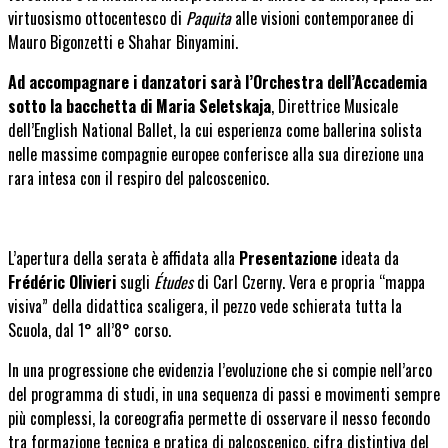
virtuosismo ottocentesco di
Paquita
alle visioni contemporanee di
Mauro Bigonzetti e Shahar Binyamini.
Ad accompagnare i danzatori sarà l’Orchestra dell’Accademia
sotto la bacchetta di Maria Seletskaja
, Direttrice Musicale
dell’English National Ballet, la cui esperienza come ballerina solista
nelle massime compagnie europee conferisce alla sua direzione una
rara intesa con il respiro del palcoscenico.
L’apertura della serata è affidata alla
Presentazione
ideata da
Frédéric Olivieri
sugli
Études
di Carl Czerny. Vera e propria “mappa
visiva” della didattica scaligera, il pezzo vede schierata tutta la
Scuola, dal 1° all’8° corso.
In una progressione che evidenzia l’evoluzione che si compie nell’arco
del programma di studi, in una sequenza di passi e movimenti sempre
più complessi, la coreografia permette di osservare il nesso fecondo
tra formazione tecnica e pratica di palcoscenico, cifra distintiva del