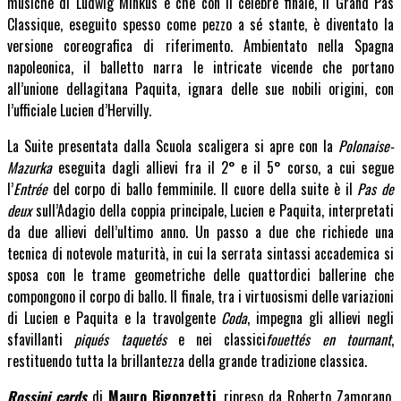
musiche di Ludwig Minkus e che con il celebre finale, il Grand Pas
Classique, eseguito spesso come pezzo a sé stante, è diventato la
versione coreografica di riferimento. Ambientato nella Spagna
napoleonica, il balletto narra le intricate vicende che portano
all’unione dellagitana Paquita, ignara delle sue nobili origini, con
l’ufficiale Lucien d’Hervilly.
La Suite presentata dalla Scuola scaligera si apre con la
Polonaise-
Mazurka
eseguita dagli allievi fra il 2° e il 5° corso, a cui segue
l’
Entrée
del corpo di ballo femminile. Il cuore della suite è il
Pas de
deux
sull’Adagio della coppia principale, Lucien e Paquita, interpretati
da due allievi dell’ultimo anno. Un passo a due che richiede una
tecnica di notevole maturità, in cui la serrata sintassi accademica si
sposa con le trame geometriche delle quattordici ballerine che
compongono il corpo di ballo. Il finale, tra i virtuosismi delle variazioni
di Lucien e Paquita e la travolgente
Coda
, impegna gli allievi negli
sfavillanti
piqués taquetés
e nei classici
fouettés en tournant
,
restituendo tutta la brillantezza della grande tradizione classica.
Rossini cards
di
Mauro Bigonzetti
, ripreso da Roberto Zamorano,