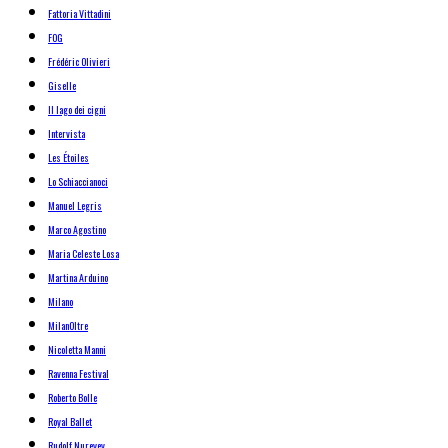
Fattoria Vittadini
FOG
Frédéric Olivieri
Giselle
Il lago dei cigni
Intervista
Les Étoiles
Lo Schiaccianoci
Manuel Legris
Marco Agostino
Maria Celeste Losa
Martina Arduino
Milano
MilanOltre
Nicoletta Manni
Ravenna Festival
Roberto Bolle
Royal Ballet
Rudolf Nureyev