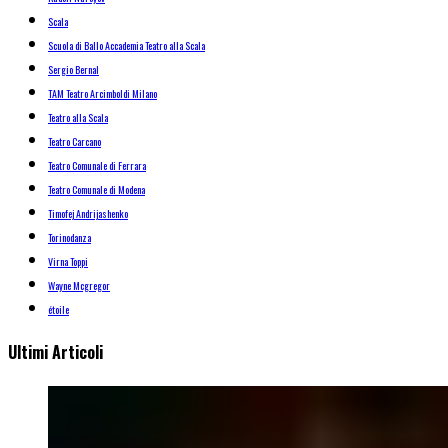
Scala
Scuola di Ballo Accademia Teatro alla Scala
Sergio Bernal
TAM Teatro Arcimboldi Milano
Teatro alla Scala
Teatro Carcano
Teatro Comunale di Ferrara
Teatro Comunale di Modena
Timofej Andrijashenko
Torinodanza
Virna Toppi
Wayne Mcgregor
étoile
Ultimi Articoli