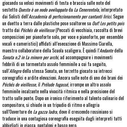
giocando su veloci movimenti di testa e braccia sulle note del
sestetto
Questo è un nodo avviluppato
da
La Cenerentola
, interpretato
dai Solisti dell’
Accademia di perfezionamento per cantanti lirici
. Segue
un duetto a terra dalle plastiche pose scultoree su
Ouf! Les petits pois
tratto dai
Péchés de vieillesse
(Peccati di vecchiaia, raccolta di brevi
composizioni per pianoforte solo, per voce e pianoforte, per ensemble
vocali e cameristici) affidati all’esecuzione di Massimo Ciarella,
maestro collaboratore della Scuola scaligera. È quindi l’
Andante
della
Sonata n.2 in La minore per archi
, ad accompagnare i movimenti
febbrili di un tormentato assolo femminile a cui fa seguito,
sull’
Allegro
della stessa Sonata, un terzetto giocato su intrecci
coreografici e ardite elevazioni. Ancora sulle note di uno dei brani dei
Péchés de vieillesse,
il
Prélude fugassé,
irrompe un altro assolo
femminile incalzante nella vivacità ritmica e nella precisione del
tratto sulle punte. Dopo un ironico riferimento al talento culinario del
compositore, si chiude in un tripudio di ritmo e allegria
sull’Ouverture de
La gazza ladra
, dove il crescendo rossiniano si
traduce in una contagiosa coreografia eseguita dagli interpreti tutti
abbigliati in giacca, pantaloni e basco nero.