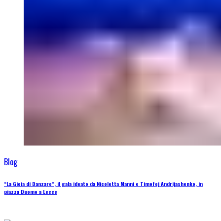
Blog
“La Gioia di Danzare”, il gala ideato da Nicoletta Manni e Timofej Andrijashenko, in
piazza Duomo a Lecce