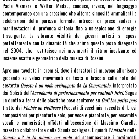
Paola Vismara e Walter Madau, conduce, invece, nel linguaggio
contemporaneo con una creazione che alterna sinuosità ammalianti a
celebrazioni della purezza formale, intrecci di prese audaci a
manifestazioni di profonda sintonia fino a un’esplosione di energia
travolgente. La vibrante vitalità dei giovani artisti si sposa
perfettamente con la dinamicità che anima questo pezzo disegnato
nel 2004, che restituisce nei movimenti il ritmo incalzante ed
insieme esatto e geometrico della musica di Rossini.
Apre una tavolata in cremisi, dove i danzatori si muovono all’unisono
giocando su veloci movimenti di testa e braccia sulle note del
sestetto
Questo è un nodo avviluppato
da
La Cenerentola
, interpretato
dai Solisti dell’
Accademia di perfezionamento per cantanti lirici
. Segue
un duetto a terra dalle plastiche pose scultoree su
Ouf! Les petits pois
tratto dai
Péchés de vieillesse
(Peccati di vecchiaia, raccolta di brevi
composizioni per pianoforte solo, per voce e pianoforte, per ensemble
vocali e cameristici) affidati all’esecuzione di Massimo Ciarella,
maestro collaboratore della Scuola scaligera. È quindi l’
Andante
della
Sonata n.2 in La minore per archi
, ad accompagnare i movimenti