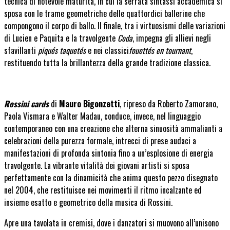
tecnica di notevole maturità, in cui la serrata sintassi accademica si
sposa con le trame geometriche delle quattordici ballerine che
compongono il corpo di ballo. Il finale, tra i virtuosismi delle variazioni
di Lucien e Paquita e la travolgente
Coda
, impegna gli allievi negli
sfavillanti
piqués taquetés
e nei classici
fouettés en tournant
,
restituendo tutta la brillantezza della grande tradizione classica.
Rossini cards
di
Mauro Bigonzetti
, ripreso da Roberto Zamorano,
Paola Vismara e Walter Madau, conduce, invece, nel linguaggio
contemporaneo con una creazione che alterna sinuosità ammalianti a
celebrazioni della purezza formale, intrecci di prese audaci a
manifestazioni di profonda sintonia fino a un’esplosione di energia
travolgente. La vibrante vitalità dei giovani artisti si sposa
perfettamente con la dinamicità che anima questo pezzo disegnato
nel 2004, che restituisce nei movimenti il ritmo incalzante ed
insieme esatto e geometrico della musica di Rossini.
Apre una tavolata in cremisi, dove i danzatori si muovono all’unisono