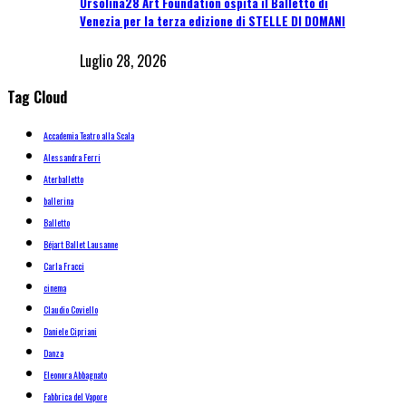
Orsolina28 Art Foundation ospita il Balletto di
Venezia per la terza edizione di STELLE DI DOMANI
Luglio 28, 2026
Tag Cloud
Accademia Teatro alla Scala
Alessandra Ferri
Aterballetto
ballerina
Balletto
Béjart Ballet Lausanne
Carla Fracci
cinema
Claudio Coviello
Daniele Cipriani
Danza
Eleonora Abbagnato
Fabbrica del Vapore