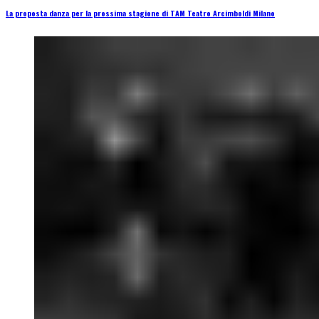
La proposta danza per la prossima stagione di TAM Teatro Arcimboldi Milano