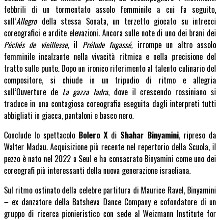
febbrili di un tormentato assolo femminile a cui fa seguito,
sull’
Allegro
della stessa Sonata, un terzetto giocato su intrecci
coreografici e ardite elevazioni. Ancora sulle note di uno dei brani dei
Péchés de vieillesse,
il
Prélude fugassé,
irrompe un altro assolo
femminile incalzante nella vivacità ritmica e nella precisione del
tratto sulle punte. Dopo un ironico riferimento al talento culinario del
compositore, si chiude in un tripudio di ritmo e allegria
sull’Ouverture de
La gazza ladra
, dove il crescendo rossiniano si
traduce in una contagiosa coreografia eseguita dagli interpreti tutti
abbigliati in giacca, pantaloni e basco nero.
Conclude lo spettacolo
Bolero X
di
Shahar Binyamini
, ripreso da
Walter Madau. Acquisizione più recente nel repertorio della Scuola, il
pezzo è nato nel 2022 a Seul e ha consacrato Binyamini come uno dei
coreografi più interessanti della nuova generazione israeliana.
Sul ritmo ostinato della celebre partitura di Maurice Ravel, Binyamini
– ex danzatore della Batsheva Dance Company e cofondatore di un
gruppo di ricerca pionieristico con sede al Weizmann Institute for