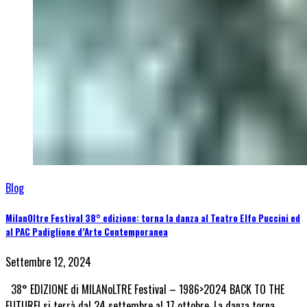
Blog
MilanOltre Festival 38° edizione: torna la danza al Teatro Elfo Puccini ed
al PAC Padiglione d’Arte Contemporanea
Settembre 12, 2024
38° EDIZIONE di MILANoLTRE Festival – 1986>2024 BACK TO THE
FUTURE! si terrà dal 24 settembre al 17 ottobre. La danza torna