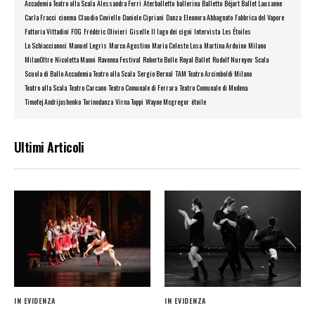
Accademia Teatro alla Scala
Alessandra Ferri
Aterballetto
ballerina
Balletto
Béjart Ballet Lausanne
Carla Fracci
cinema
Claudio Coviello
Daniele Cipriani
Danza
Eleonora Abbagnato
Fabbrica del Vapore
Fattoria Vittadini
FOG
Frédéric Olivieri
Giselle
Il lago dei cigni
Intervista
Les Étoiles
Lo Schiaccianoci
Manuel Legris
Marco Agostino
Maria Celeste Losa
Martina Arduino
Milano
MilanOltre
Nicoletta Manni
Ravenna Festival
Roberto Bolle
Royal Ballet
Rudolf Nureyev
Scala
Scuola di Ballo Accademia Teatro alla Scala
Sergio Bernal
TAM Teatro Arcimboldi Milano
Teatro alla Scala
Teatro Carcano
Teatro Comunale di Ferrara
Teatro Comunale di Modena
Timofej Andrijashenko
Torinodanza
Virna Toppi
Wayne Mcgregor
étoile
Ultimi Articoli
IN EVIDENZA
IN EVIDENZA