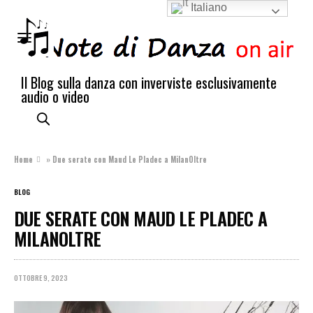
Italiano
Il Blog sulla danza con inverviste esclusivamente
audio o video
Home
»
Due serate con Maud Le Pladec a MilanOltre
BLOG
DUE SERATE CON MAUD LE PLADEC A
MILANOLTRE
OTTOBRE 9, 2023