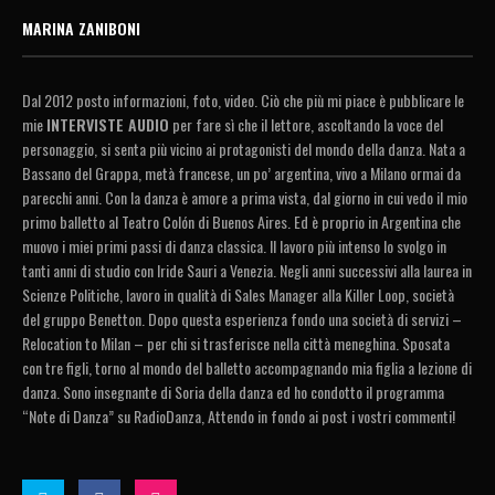
MARINA ZANIBONI
Dal 2012 posto informazioni, foto, video. Ciò che più mi piace è pubblicare le
mie
INTERVISTE AUDIO
per fare sì che il lettore, ascoltando la voce del
personaggio, si senta più vicino ai protagonisti del mondo della danza. Nata a
Bassano del Grappa, metà francese, un po’ argentina, vivo a Milano ormai da
parecchi anni. Con la danza è amore a prima vista, dal giorno in cui vedo il mio
primo balletto al Teatro Colón di Buenos Aires. Ed è proprio in Argentina che
muovo i miei primi passi di danza classica. Il lavoro più intenso lo svolgo in
tanti anni di studio con Iride Sauri a Venezia. Negli anni successivi alla laurea in
Scienze Politiche, lavoro in qualità di Sales Manager alla Killer Loop, società
del gruppo Benetton. Dopo questa esperienza fondo una società di servizi –
Relocation to Milan – per chi si trasferisce nella città meneghina. Sposata
con tre figli, torno al mondo del balletto accompagnando mia figlia a lezione di
danza. Sono insegnante di Soria della danza ed ho condotto il programma
“Note di Danza” su RadioDanza, Attendo in fondo ai post i vostri commenti!