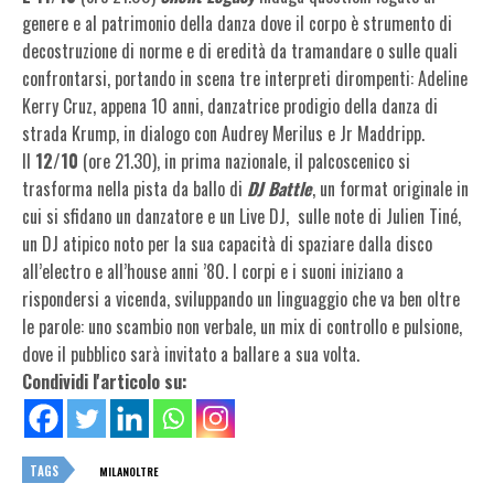
genere e al patrimonio della danza dove il corpo è strumento di
decostruzione di norme e di eredità da tramandare o sulle quali
confrontarsi, portando in scena tre interpreti dirompenti: Adeline
Kerry Cruz, appena 10 anni, danzatrice prodigio della danza di
strada Krump, in dialogo con Audrey Merilus e Jr Maddripp.
Il
12/10
(ore 21.30), in prima nazionale, il palcoscenico si
trasforma nella pista da ballo di
DJ Battle
, un format originale in
cui si sfidano un danzatore e un Live DJ,
sulle note di Julien Tiné,
un DJ atipico noto per la sua capacità di spaziare dalla disco
all’electro e all’house anni ’80. I corpi e i suoni iniziano a
rispondersi a vicenda, sviluppando un linguaggio che va ben oltre
le parole: uno scambio non verbale, un mix di controllo e pulsione,
dove il pubblico sarà invitato a ballare a sua volta.
Condividi l'articolo su:
TAGS
MILANOLTRE