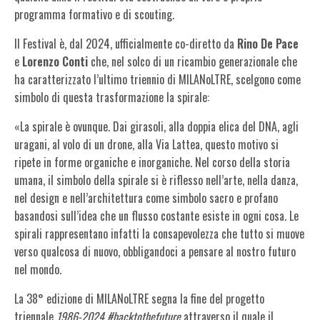
programma formativo e di scouting.
Il Festival è, dal 2024, ufficialmente co-diretto da
Rino De Pace
e
Lorenzo Conti
che, nel solco di un ricambio generazionale che
ha caratterizzato l’ultimo triennio di MILANoLTRE, scelgono come
simbolo di questa trasformazione la spirale:
«La spirale è ovunque. Dai girasoli, alla doppia elica del DNA, agli
uragani, al volo di un drone, alla Via Lattea, questo motivo si
ripete in forme organiche e inorganiche. Nel corso della storia
umana, il simbolo della spirale si è riflesso nell’arte, nella danza,
nel design e nell’architettura come simbolo sacro e profano
basandosi sull’idea che un flusso costante esiste in ogni cosa. Le
spirali rappresentano infatti la consapevolezza che tutto si muove
verso qualcosa di nuovo, obbligandoci a pensare al nostro futuro
nel mondo.
La 38° edizione di MILANoLTRE segna la fine del progetto
triennale
1986-2024 #backtothefuture
attraverso il quale il