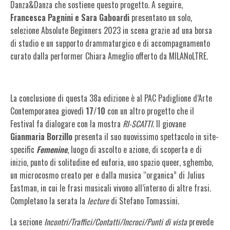
Danza&Danza che sostiene questo progetto. A seguire,
Francesca Pagnini e Sara Gaboardi
presentano un solo,
selezione Absolute Beginners 2023 in scena grazie ad una borsa
di studio e un supporto drammaturgico e di accompagnamento
curato dalla performer Chiara Ameglio offerto da MILANoLTRE.
La conclusione di questa 38a edizione è al PAC Padiglione d’Arte
Contemporanea giovedì
17/10
con un altro progetto che il
Festival fa dialogare con la mostra
RI-SCATTI
. Il giovane
Gianmaria Borzillo
presenta il suo nuovissimo spettacolo in site-
specific
Femenine
, luogo di ascolto e azione, di scoperta e di
inizio, punto di solitudine ed euforia, uno spazio queer, sghembo,
un microcosmo creato per e dalla musica “organica” di Julius
Eastman, in cui le frasi musicali vivono all’interno di altre frasi.
Completano la serata la
lecture
di Stefano Tomassini.
La sezione
Incontri/Traffici/Contatti/Incroci/Punti di vista
prevede