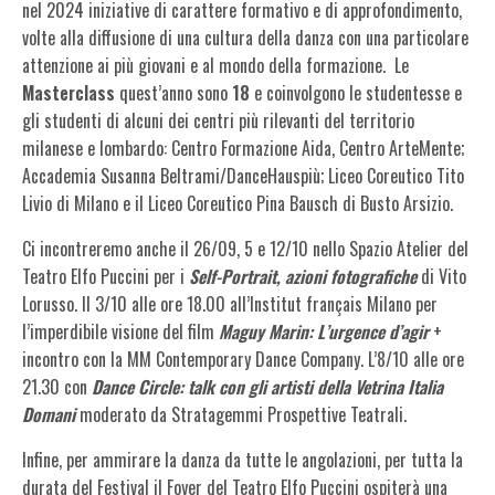
nel 2024 iniziative di carattere formativo e di approfondimento,
volte alla diffusione di una cultura della danza con una particolare
attenzione ai più giovani e al mondo della formazione.
Le
Masterclass
quest’anno sono
18
e coinvolgono le studentesse e
gli studenti di alcuni dei centri più rilevanti del territorio
milanese e lombardo: Centro Formazione Aida, Centro ArteMente;
Accademia Susanna Beltrami/DanceHauspiù; Liceo Coreutico Tito
Livio di Milano e il Liceo Coreutico Pina Bausch di Busto Arsizio.
Ci incontreremo anche il 26/09, 5 e 12/10 nello Spazio Atelier del
Teatro Elfo Puccini per i
Self-Portrait, azioni fotografiche
di Vito
Lorusso. Il 3/10 alle ore 18.00 all’Institut français Milano per
l’imperdibile visione del film
Maguy Marin: L’urgence d’agir
+
incontro con la MM Contemporary Dance Company. L’8/10 alle ore
21.30 con
Dance Circle: talk con gli artisti della Vetrina Italia
Domani
moderato da Stratagemmi Prospettive Teatrali.
Infine, per ammirare la danza da tutte le angolazioni, per tutta la
durata del Festival il Foyer del Teatro Elfo Puccini ospiterà una