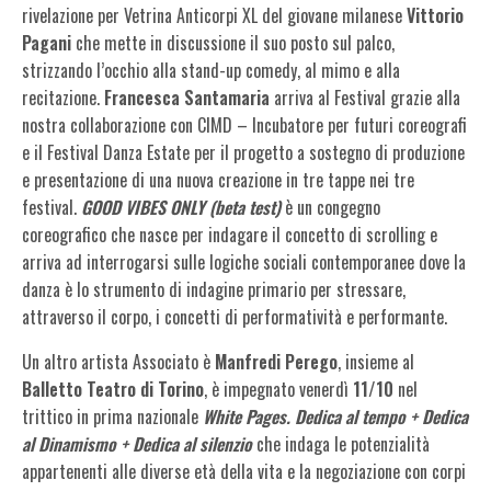
rivelazione per Vetrina Anticorpi XL del giovane milanese
Vittorio
Pagani
che mette in discussione il suo posto sul palco,
strizzando l’occhio alla stand-up comedy, al mimo e alla
recitazione.
Francesca Santamaria
arriva al Festival grazie alla
nostra collaborazione con CIMD – Incubatore per futuri coreografi
e il Festival Danza Estate per il progetto a sostegno di produzione
e presentazione di una nuova creazione in tre tappe nei tre
festival.
GOOD VIBES ONLY (beta test)
è un congegno
coreografico che nasce per indagare il concetto di scrolling e
arriva ad interrogarsi sulle logiche sociali contemporanee dove la
danza è lo strumento di indagine primario per stressare,
attraverso il corpo, i concetti di performatività e performante.
Un altro artista Associato è
Manfredi Perego
, insieme al
Balletto Teatro di Torino
, è impegnato venerdì
11/10
nel
trittico in prima nazionale
White Pages. Dedica al tempo + Dedica
al Dinamismo + Dedica al silenzio
che indaga le potenzialità
appartenenti alle diverse età della vita e la negoziazione con corpi