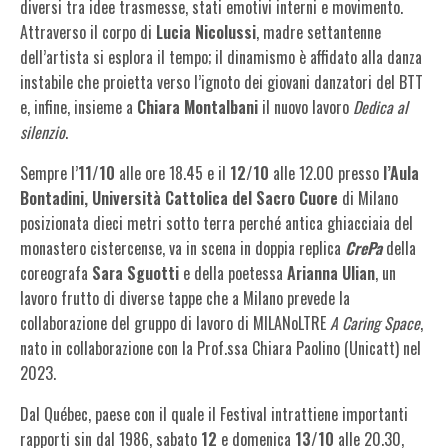
diversi tra idee trasmesse, stati emotivi interni e movimento.
Attraverso il corpo di
Lucia Nicolussi
, madre settantenne
dell’artista si esplora il tempo; il dinamismo è affidato alla danza
instabile che proietta verso l’ignoto dei giovani danzatori del BTT
e, infine, insieme a
Chiara Montalbani
il nuovo lavoro
Dedica al
silenzio
.
Sempre l’
11/10
alle ore 18.45 e il
12/10
alle 12.00 presso
l’Aula
Bontadini, Università Cattolica del Sacro Cuore
di Milano
posizionata dieci metri sotto terra perché antica ghiacciaia del
monastero cistercense, va in scena in doppia replica
CrePa
della
coreografa
Sara Sguotti
e della poetessa
Arianna Ulian
, un
lavoro frutto di diverse tappe che a Milano prevede la
collaborazione del gruppo di lavoro di MILANoLTRE
A Caring Space
,
nato in collaborazione con la Prof.ssa Chiara Paolino (Unicatt) nel
2023.
Dal Québec, paese con il quale il Festival intrattiene importanti
rapporti sin dal 1986, sabato
12
e domenica
13/10
alle 20.30,