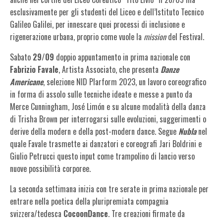
esclusivamente per gli studenti del Liceo e dell’Istituto Tecnico
Galileo Galilei, per innescare quei processi di inclusione e
rigenerazione urbana, proprio come vuole la
mission
del Festival.
Sabato
29/09
doppio appuntamento in prima nazionale con
Fabrizio Favale
, Artista Associato, che presenta
Danze
Americane
, selezione NID Plarform 2023, un lavoro coreografico
in forma di assolo sulle tecniche ideate e messe a punto da
Merce Cunningham, José Limón e su alcune modalità della danza
di Trisha Brown per interrogarsi sulle evoluzioni, suggerimenti o
derive della modern e della post-modern dance. Segue
Nubla
nel
quale Favale trasmette ai danzatori e coreografi Jari Boldrini e
Giulio Petrucci questo input come trampolino di lancio verso
nuove possibilità corporee.
La seconda settimana inizia con tre serate in prima nazionale per
entrare nella poetica della pluripremiata compagnia
svizzera/tedesca
CocoonDance
. Tre creazioni firmate da