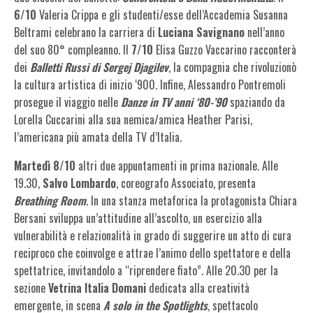
6/10
Valeria Crippa e gli studenti/esse dell’Accademia Susanna
Beltrami celebrano la carriera di
Luciana Savignano
nell’anno
del suo 80° compleanno. Il
7/10
Elisa Guzzo Vaccarino racconterà
dei
Balletti Russi di Sergej Djagilev
, la compagnia che rivoluzionò
la cultura artistica di inizio ‘900. Infine, Alessandro Pontremoli
prosegue il viaggio nelle
Danze in TV anni ‘80-’90
spaziando da
Lorella Cuccarini alla sua nemica/amica Heather Parisi,
l’americana più amata della TV d’Italia.
Martedì 8/10
altri due appuntamenti in prima nazionale. Alle
19.30,
Salvo Lombardo
, coreografo Associato, presenta
Breathing Room
. In una stanza metaforica la protagonista Chiara
Bersani sviluppa un’attitudine all’ascolto, un esercizio alla
vulnerabilità e relazionalità in grado di suggerire un atto di cura
reciproco che coinvolge e attrae l’animo dello spettatore e della
spettatrice, invitandolo a “riprendere fiato”. Alle 20.30 per la
sezione
Vetrina Italia Domani
dedicata alla creatività
emergente, in scena
A solo in the Spotlights
, spettacolo