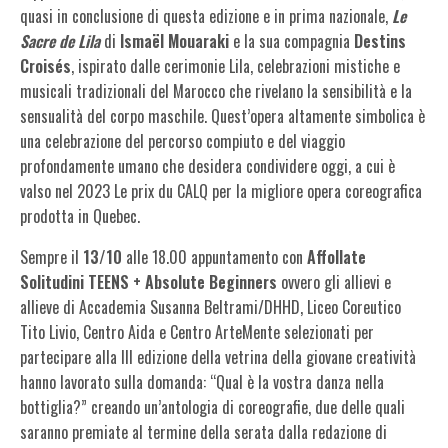
quasi in conclusione di questa edizione e in prima nazionale,
Le
Sacre de Lila
di
Ismaël Mouaraki
e la sua compagnia
Destins
Croisés
, ispirato dalle cerimonie Lila, celebrazioni mistiche e
musicali tradizionali del Marocco che rivelano la sensibilità e la
sensualità del corpo maschile. Quest’opera altamente simbolica è
una celebrazione del percorso compiuto e del viaggio
profondamente umano che desidera condividere oggi, a cui è
valso nel 2023 Le prix du CALQ per la migliore opera coreografica
prodotta in Quebec.
Sempre il
13/10
alle 18.00 appuntamento con
Affollate
Solitudini TEENS + Absolute Beginners
ovvero gli allievi e
allieve di Accademia Susanna Beltrami/DHHD, Liceo Coreutico
Tito Livio, Centro Aida e Centro ArteMente selezionati per
partecipare alla III edizione della vetrina della giovane creatività
hanno lavorato sulla domanda: “Qual è la vostra danza nella
bottiglia?” creando un’antologia di coreografie, due delle quali
saranno premiate al termine della serata dalla redazione di