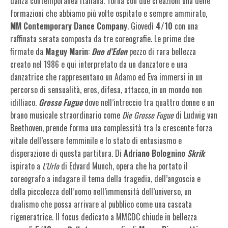
danza contemporanea italiana. Torna con due creazioni una delle
formazioni che abbiamo più volte ospitato e sempre ammirato,
MM Contemporary Dance Company
. Giovedì
4/10
con una
raffinata serata composta da tre coreografie. Le prime due
firmate da
Maguy Marin
:
Duo d’Eden
pezzo di rara bellezza
creato nel 1986 e qui interpretato da un danzatore e una
danzatrice che rappresentano un Adamo ed Eva immersi in un
percorso di sensualità, eros, difesa, attacco, in un mondo non
idilliaco.
Grosse Fugue
dove nell’intreccio tra quattro donne e un
brano musicale straordinario come
Die Grosse
Fugue
di Ludwig van
Beethoven, prende forma una complessità tra la crescente forza
vitale dell’essere femminile e lo stato di entusiasmo e
disperazione di questa partitura. Di
Adriano Bolognino
Skrik
ispirato a
L’Urlo
di Edvard Munch, opera che ha portato il
coreografo a indagare il tema della tragedia, dell’angoscia e
della piccolezza dell’uomo nell’immensità dell’universo, un
dualismo che possa arrivare al pubblico come una cascata
rigeneratrice. Il focus dedicato a MMCDC chiude in bellezza