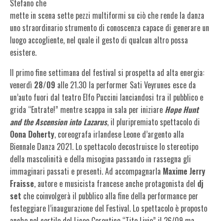
Stefano che
mette in scena sette pezzi multiformi su ciò che rende la danza
uno straordinario strumento di conoscenza capace di generare un
luogo accogliente, nel quale il gesto di qualcun altro possa
esistere.
Il primo fine settimana del festival si prospetta ad alta energia:
venerdì
28/09
alle 21.30 la performer Sati Veyrunes esce da
un’auto fuori dal teatro Elfo Puccini lanciandosi tra il pubblico e
grida “Entrate!” mentre scappa in sala per iniziare
Hope Hunt
and the Ascension into Lazarus
, il pluripremiato spettacolo di
Oona Doherty
, coreografa irlandese Leone d’argento alla
Biennale Danza 2021. Lo spettacolo decostruisce lo stereotipo
della mascolinità e della misogina passando in rassegna gli
immaginari passati e presenti. Ad accompagnarla
Maxime Jerry
Fraisse
, autore e musicista francese anche protagonista del
dj
set
che coinvolgerà il pubblico alla fine della performance per
festeggiare l’inaugurazione del Festival. Lo spettacolo è proposto
anche nel cortile del Liceo Coreutico “Tito Livio” il 26/09 ma