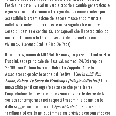
Festival ha dato il via ad un vero e proprio ricambio generazionale
e già si affaccia al domani interrogandosi su come rendere più
accessibile la trasmissione del sapere mescolando memorie
collettive e individuali per creare nuovi significati e un nuovo
senso di identità e continuità, consapevoli che il nostro pubblico
non riflette ancora la totale diversità della società in cui
viviamo». (Lorenzo Conti e Rino De Pace)
Il ricco programma di MILANoLTRE inaugura presso il
Teatro Elfo
Puccini
, sede principale del Festival, martedì 24/09 (replica il
25/09) con l’ultimo lavoro di
Roberto Zappalà
(Artista
Associato) co-prodotto anche dal Festival,
L’après midi d’un
Faune, Boléro, Le Sacre du Printemps (trilogia dell’estasi)
. Una
nuova sfida per il coreografo catanese che per ritrarre
l’inquietudine del presente, le relazioni umane e le derive della
società contemporanea nei rapporti tra uomini e donne, parte
dalle suggestioni del film cult
Eyes wide shut
di Kubrick e le
trasfigura ed esalta nel suo immaginario visivo e coreografico con