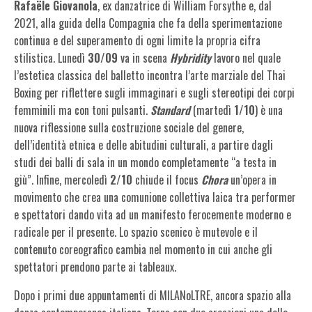
Rafaële Giovanola
, ex danzatrice di William Forsythe e, dal
2021, alla guida della Compagnia che fa della sperimentazione
continua e del superamento di ogni limite la propria cifra
stilistica. Lunedì
30/09
va in scena
Hybridity
lavoro nel quale
l’estetica classica del balletto incontra l’arte marziale del Thai
Boxing per riflettere sugli immaginari e sugli stereotipi dei corpi
femminili ma con toni pulsanti.
Standard
(martedì
1/10
) è una
nuova riflessione sulla costruzione sociale del genere,
dell’identità etnica e delle abitudini culturali, a partire dagli
studi dei balli di sala in un mondo completamente “a testa in
giù”. Infine, mercoledì
2/10
chiude il focus
Chora
un’opera in
movimento che crea una comunione collettiva laica tra performer
e spettatori dando vita ad un manifesto ferocemente moderno e
radicale per il presente. Lo spazio scenico è mutevole e il
contenuto coreografico cambia nel momento in cui anche gli
spettatori prendono parte ai tableaux.
Dopo i primi due appuntamenti di MILANoLTRE, ancora spazio alla