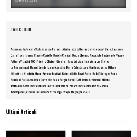
LUGLIO 28, 2026
TAG CLOUD
Accademia Teatro alla Scala
Alessandra Ferri
Aterballetto
ballerina
Balletto
Béjart Ballet Lausanne
Carla Fracci
cinema
Claudio Coviello
Daniele Cipriani
Danza
Eleonora Abbagnato
Fabbrica del Vapore
Fattoria Vittadini
FOG
Frédéric Olivieri
Giselle
Il lago dei cigni
Intervista
Les Étoiles
Lo Schiaccianoci
Manuel Legris
Marco Agostino
Maria Celeste Losa
Martina Arduino
Milano
MilanOltre
Nicoletta Manni
Ravenna Festival
Roberto Bolle
Royal Ballet
Rudolf Nureyev
Scala
Scuola di Ballo Accademia Teatro alla Scala
Sergio Bernal
TAM Teatro Arcimboldi Milano
Teatro alla Scala
Teatro Carcano
Teatro Comunale di Ferrara
Teatro Comunale di Modena
Timofej Andrijashenko
Torinodanza
Virna Toppi
Wayne Mcgregor
étoile
Ultimi Articoli