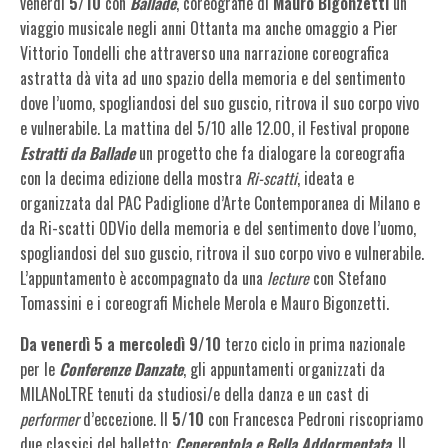
venerdì
5/10
con
Ballade
, coreografie di
Mauro Bigonzetti
un
viaggio musicale negli anni Ottanta ma anche omaggio a Pier
Vittorio Tondelli che attraverso una narrazione coreografica
astratta dà vita ad uno spazio della memoria e del sentimento
dove l’uomo, spogliandosi del suo guscio, ritrova il suo corpo vivo
e vulnerabile. La mattina del 5/10 alle 12.00, il Festival propone
Estratti da Ballade
un progetto che fa dialogare la coreografia
con la decima edizione della mostra
Ri-scatti
, ideata e
organizzata dal PAC Padiglione d’Arte Contemporanea di Milano e
da Ri-scatti ODVio della memoria e del sentimento dove l’uomo,
spogliandosi del suo guscio, ritrova il suo corpo vivo e vulnerabile.
L’appuntamento è accompagnato da una
lecture
con Stefano
Tomassini e i coreografi Michele Merola e Mauro Bigonzetti.
Da venerdì 5 a mercoledì 9/10
terzo ciclo in prima nazionale
per le
Conferenze Danzate
, gli appuntamenti organizzati da
MILANoLTRE tenuti da studiosi/e della danza e un cast di
performer
d’eccezione. Il
5/10
con Francesca Pedroni riscopriamo
due classici del balletto:
Cenerentola e Bella Addormentata
. Il