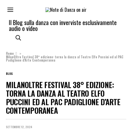
Il Blog sulla danza con inverviste esclusivamente
audio o video
Home
»
MilanOltre Festival 38° edizione: torna la danza al Teatro Elfo Puccini ed al PAC
Padiglione d’Arte Contemporanea
BLOG
MILANOLTRE FESTIVAL 38° EDIZIONE:
TORNA LA DANZA AL TEATRO ELFO
PUCCINI ED AL PAC PADIGLIONE D’ARTE
CONTEMPORANEA
SETTEMBRE 12, 2024