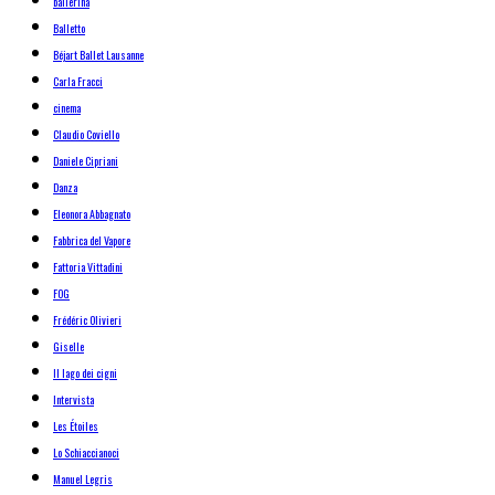
ballerina
Balletto
Béjart Ballet Lausanne
Carla Fracci
cinema
Claudio Coviello
Daniele Cipriani
Danza
Eleonora Abbagnato
Fabbrica del Vapore
Fattoria Vittadini
FOG
Frédéric Olivieri
Giselle
Il lago dei cigni
Intervista
Les Étoiles
Lo Schiaccianoci
Manuel Legris