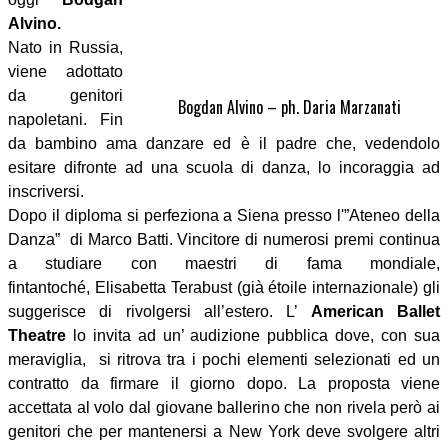
Alvino.
Nato in Russia,
viene adottato
da genitori
Bogdan Alvino – ph. Daria Marzanati
napoletani. Fin
da bambino ama danzare ed è il padre che, vedendolo
esitare difronte ad una scuola di danza, lo incoraggia ad
inscriversi.
Dopo il diploma si perfeziona a
Siena
presso l'”
Ateneo della
Danza” di Marco Batti. Vincitore di numerosi premi continua
a studiare con maestri di fama mondiale,
fintantoché,
Elisabetta Terabust (già étoile internazionale) gli
suggerisce di rivolgersi all’estero. L’
American Ballet
Theatre
lo invita ad un’ audizione pubblica dove, con sua
meraviglia, si ritrova tra i pochi elementi selezionati ed un
contratto da firmare il giorno dopo. La proposta viene
accettata al volo dal giovane ballerino che non rivela però ai
genitori che per mantenersi a New York deve svolgere altri