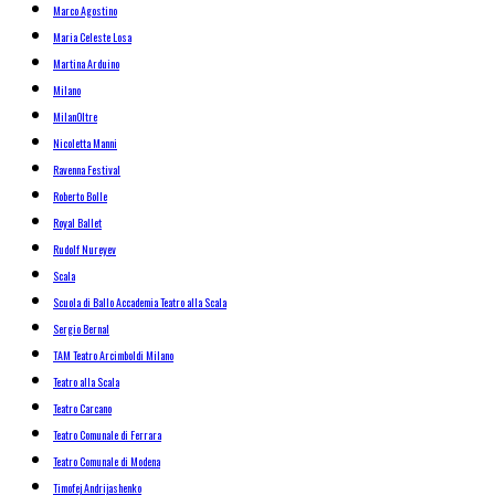
Marco Agostino
Maria Celeste Losa
Martina Arduino
Milano
MilanOltre
Nicoletta Manni
Ravenna Festival
Roberto Bolle
Royal Ballet
Rudolf Nureyev
Scala
Scuola di Ballo Accademia Teatro alla Scala
Sergio Bernal
TAM Teatro Arcimboldi Milano
Teatro alla Scala
Teatro Carcano
Teatro Comunale di Ferrara
Teatro Comunale di Modena
Timofej Andrijashenko