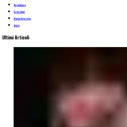
Torinodanza
Virna Toppi
Wayne Mcgregor
étoile
Ultimi Articoli