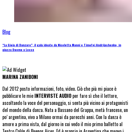
Blog
“La Gioia di Danzare”, il gala ideato da Nicoletta Manni e Timofej Andrijashenko, in
piazza Duomo a Lecce
MARINA ZANIBONI
Dal 2012 posto informazioni, foto, video. Ciò che più mi piace è
pubblicare le mie
INTERVISTE AUDIO
per fare sì che il lettore,
ascoltando la voce del personaggio, si senta più vicino ai protagonisti
del mondo della danza. Nata a Bassano del Grappa, metà francese, un
po’ argentina, vivo a Milano ormai da parecchi anni. Con la danza è
amore a prima vista, dal giorno in cui vedo il mio primo balletto al
Teatro Colón di Buenos Aires. Ed è proprio in Argentina che muovo i