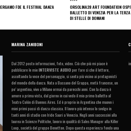
ERGAMO FDE IL FESTIVAL DANZA
ORSOLINA28 ART FOUNDATION OSPIT
BALLETTO DI VENEZIA PER LA TERZA
DI STELLE DI DOMANI
MARINA ZANIBONI
C
Dal 2012 posto informazioni, foto, video. Ciò che più mi piace è
i
pubblicare le mie
INTERVISTE AUDIO
per fare sì che il lettore,
ascoltando la voce del personaggio, si senta più vicino ai protagonisti
del mondo della danza. Nata a Bassano del Grappa, metà francese, un
po’ argentina, vivo a Milano ormai da parecchi anni. Con la danza è
amore a prima vista, dal giorno in cui vedo il mio primo balletto al
Teatro Colón di Buenos Aires. Ed è proprio in Argentina che muovo i
miei primi passi di danza classica. Il lavoro più intenso lo svolgo in
tanti anni di studio con Iride Sauri a Venezia. Negli anni successivi alla
laurea in Scienze Politiche, lavoro in qualità di Sales Manager alla Killer
Loop, società del gruppo Benetton. Dopo questa esperienza fondo una