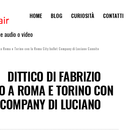
HOME
BLOG
CURIOSITÀ
CONTATTI
te audio o video
 a Roma e Torino con la Roma City ballet Company di Luciano Cannito
DITTICO DI FABRIZIO
LO A ROMA E TORINO CON
 COMPANY DI LUCIANO