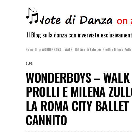
Il Blog sulla danza con inverviste esclusivamen
Home
»
WONDERBOYS – WALK Dittico di Fabrizio Prolli e Milena Zullo
BLOG
WONDERBOYS – WALK 
PROLLI E MILENA ZUL
LA ROMA CITY BALLET
CANNITO