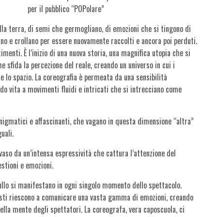
per il pubblico “POPolare”
lla terra, di semi che germogliano, di emozioni che si tingono di
ano e crollano per essere nuovamente raccolti e ancora poi perduti.
timenti. È l’inizio di una nuova storia, una magnifica utopia che si
e sfida la percezione del reale, creando un universo in cui i
 lo spazio. La coreografia è permeata da una sensibilità
ndo vita a movimenti fluidi e intricati che si intrecciano come
nigmatici e affascinanti, che vagano in questa dimensione “altra”
uali.
vaso da un’intensa espressività che cattura l’attenzione del
estioni e emozioni.
Zullo si manifestano in ogni singolo momento dello spettacolo.
tisti riescono a comunicare una vasta gamma di emozioni, creando
la mente degli spettatori. La coreografa, vera caposcuola, ci