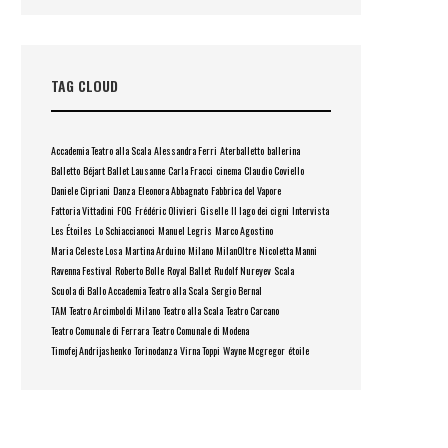
TAG CLOUD
Accademia Teatro alla Scala
Alessandra Ferri
Aterballetto
ballerina
Balletto
Béjart Ballet Lausanne
Carla Fracci
cinema
Claudio Coviello
Daniele Cipriani
Danza
Eleonora Abbagnato
Fabbrica del Vapore
Fattoria Vittadini
FOG
Frédéric Olivieri
Giselle
Il lago dei cigni
Intervista
Les Étoiles
Lo Schiaccianoci
Manuel Legris
Marco Agostino
Maria Celeste Losa
Martina Arduino
Milano
MilanOltre
Nicoletta Manni
Ravenna Festival
Roberto Bolle
Royal Ballet
Rudolf Nureyev
Scala
Scuola di Ballo Accademia Teatro alla Scala
Sergio Bernal
TAM Teatro Arcimboldi Milano
Teatro alla Scala
Teatro Carcano
Teatro Comunale di Ferrara
Teatro Comunale di Modena
Timofej Andrijashenko
Torinodanza
Virna Toppi
Wayne Mcgregor
étoile