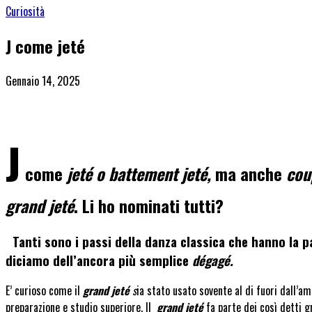
Curiosità
J come jeté
Gennaio 14, 2025
J
come
jeté o battement jeté,
ma anche
coup
grand jeté
. Li ho nominati tutti?
Tanti sono i passi della danza classica che hanno la 
diciamo dell’ancora più semplice
dégagé.
E’ curioso come il
grand jeté
s
ia stato usato sovente al di fuori dall’am
preparazione e studio superiore. Il
grand jeté
fa parte dei così detti g