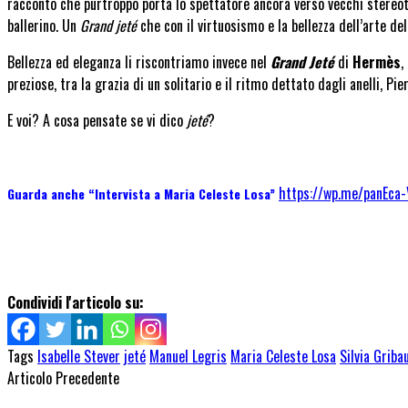
racconto che purtroppo porta lo spettatore ancora verso vecchi stereotip
ballerino. Un
Grand jeté
che con il virtuosismo e la bellezza dell’arte de
Bellezza ed eleganza li riscontriamo invece nel
Grand Jeté
di
Hermès
,
preziose, tra la grazia di un solitario e il ritmo dettato dagli anelli, 
E voi? A cosa pensate se vi dico
jeté
?
https://wp.me/panEca
Guarda anche “Intervista a Maria Celeste Losa”
Condividi l'articolo su:
Tags
Isabelle Stever
jeté
Manuel Legris
Maria Celeste Losa
Silvia Griba
Articolo Precedente