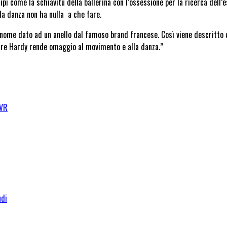
i come la schiavitù della ballerina con l’ossessione per la ricerca dell’
lla danza non ha nulla a che fare.
 nome dato ad un anello dal famoso brand francese. Così viene descritto 
Pierre Hardy rende omaggio al movimento e alla danza.”
-VR
udi