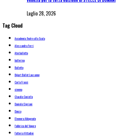
Luglio 28, 2026
Tag Cloud
Accademia Teatro alla Scala
Alessandra Ferri
Aterballetto
ballerina
Balletto
Béjart Ballet Lausanne
Carla Fracci
cinema
Claudio Coviello
Daniele Cipriani
Danza
Eleonora Abbagnato
Fabbrica del Vapore
Fattoria Vittadini