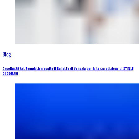
Blog
Orsolina28 Art Foundation ospita il Balletto di Venezia per la terza edizione di STELLE
DI DOMANI