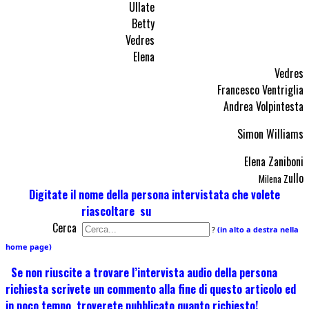
Ullate
Betty
Vedres
Elena
Vedres
Francesco Ventriglia
Andrea Volpintesta
Simon Williams
Elena Zaniboni
ullo
Milena Z
Digitate il nome della persona intervistata che volete
riascoltare su
Cerca
?
(in alto a destra nella
home page)
Se non riuscite a trovare l’intervista audio della persona
richiesta scrivete un commento alla fine di questo articolo ed
in poco tempo troverete pubblicato quanto richiesto!