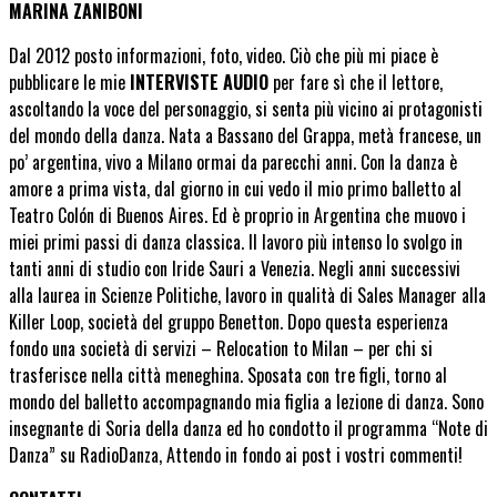
MARINA ZANIBONI
Dal 2012 posto informazioni, foto, video. Ciò che più mi piace è
pubblicare le mie
INTERVISTE AUDIO
per fare sì che il lettore,
ascoltando la voce del personaggio, si senta più vicino ai protagonisti
del mondo della danza. Nata a Bassano del Grappa, metà francese, un
po’ argentina, vivo a Milano ormai da parecchi anni. Con la danza è
amore a prima vista, dal giorno in cui vedo il mio primo balletto al
Teatro Colón di Buenos Aires. Ed è proprio in Argentina che muovo i
miei primi passi di danza classica. Il lavoro più intenso lo svolgo in
tanti anni di studio con Iride Sauri a Venezia. Negli anni successivi
alla laurea in Scienze Politiche, lavoro in qualità di Sales Manager alla
Killer Loop, società del gruppo Benetton. Dopo questa esperienza
fondo una società di servizi – Relocation to Milan – per chi si
trasferisce nella città meneghina. Sposata con tre figli, torno al
mondo del balletto accompagnando mia figlia a lezione di danza. Sono
insegnante di Soria della danza ed ho condotto il programma “Note di
Danza” su RadioDanza, Attendo in fondo ai post i vostri commenti!