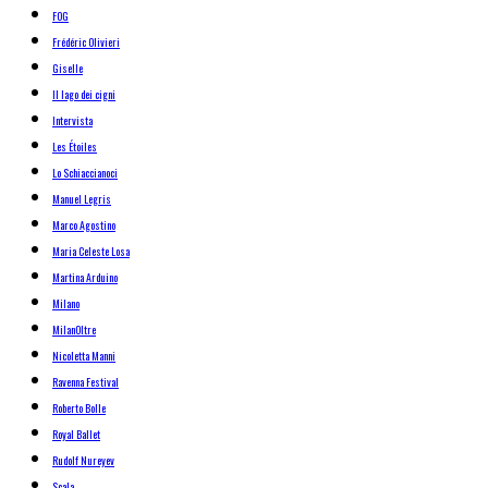
FOG
Frédéric Olivieri
Giselle
Il lago dei cigni
Intervista
Les Étoiles
Lo Schiaccianoci
Manuel Legris
Marco Agostino
Maria Celeste Losa
Martina Arduino
Milano
MilanOltre
Nicoletta Manni
Ravenna Festival
Roberto Bolle
Royal Ballet
Rudolf Nureyev
Scala