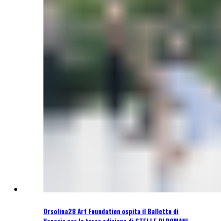
Orsolina28 Art Foundation ospita il Balletto di
Venezia per la terza edizione di STELLE DI DOMANI