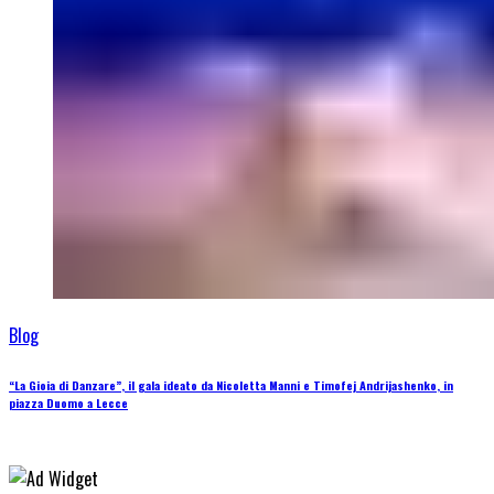
Blog
“La Gioia di Danzare”, il gala ideato da Nicoletta Manni e Timofej Andrijashenko, in
piazza Duomo a Lecce