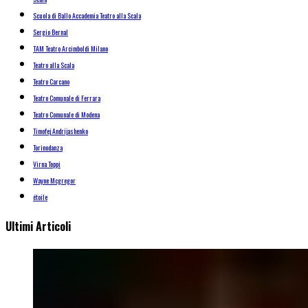
Scuola di Ballo Accademia Teatro alla Scala
Sergio Bernal
TAM Teatro Arcimboldi Milano
Teatro alla Scala
Teatro Carcano
Teatro Comunale di Ferrara
Teatro Comunale di Modena
Timofej Andrijashenko
Torinodanza
Virna Toppi
Wayne Mcgregor
étoile
Ultimi Articoli