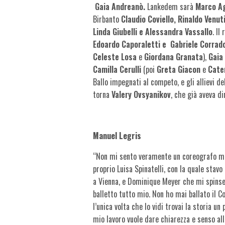
Gaia Andreanò.
Lankedem sarà
Marco A
Birbanto
Claudio Coviello, Rinaldo Venut
Linda Giubelli e Alessandra Vassallo
. Il
Edoardo Caporaletti e Gabriele Corrad
Celeste Losa
e
Giordana Granata
),
Gaia
Camilla Cerulli
(poi
Greta Giacon
e
Cate
Ballo impegnati al competo, e gli allievi de
torna
Valery Ovsyanikov
, che già aveva di
Manuel Legris
“Non mi sento veramente un coreografo m
proprio Luisa Spinatelli, con la quale stavo
a Vienna, e Dominique Meyer che mi spinse
balletto tutto mio. Non ho mai ballato il 
l’unica volta che lo vidi trovai la storia un 
mio lavoro vuole dare chiarezza e senso alla