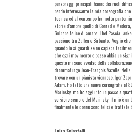
personaggi principali hanno dei ruoli diffi
rende interessante la mia coreografia che
tecnica ed al contempo ha molta pantomim
storie d’amore quello di Conrad e Medora,
Gulnare felice di amare il bel Pascia Lank
passione tra Zullea e Birbanto. Voglio che 
quando lo si guardi se ne capisca facilmen
che ogni movimento e passo abbia un signif
questo mi sono avvalso della collaborazion
drammaturgo Jean-François Vazelle.
Nella 
trovare con un pianista viennese, Igor Za
Adam.
Ho fatto una nuova coreografia al 
Marinsky ma ho aggiunto un passo a quattr
versione sempre del Marinsky. Il mio è un 
finalmente le donne sono felici e trattate 
Luisa Spinatelli