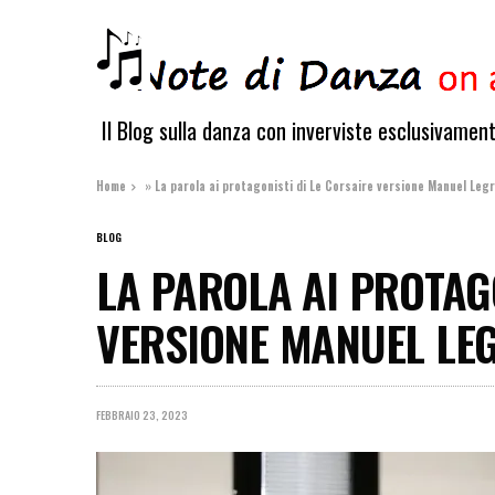
Il Blog sulla danza con inverviste esclusivamen
Home
»
La parola ai protagonisti di Le Corsaire versione Manuel Legr
BLOG
LA PAROLA AI PROTAGO
VERSIONE MANUEL LE
FEBBRAIO 23, 2023