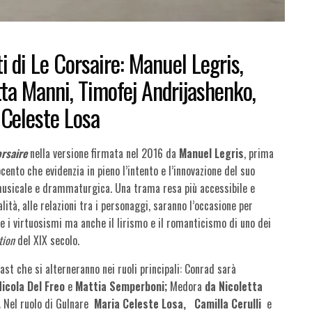
i di Le Corsaire: Manuel Legris,
etta Manni, Timofej Andrijashenko,
 Celeste Losa
rsaire
nella versione firmata nel 2016 da
Manuel Legris
, prima
ocento che evidenzia in pieno l’intento e l’innovazione del suo
 musicale e drammaturgica. Una trama resa più accessibile e
lità, alle relazioni tra i personaggi, saranno l’occasione per
a e i virtuosismi ma anche il lirismo e il romanticismo di uno dei
tion
del XIX secolo.
ast che si alterneranno nei ruoli principali: Conrad sarà
Nicola Del Freo
e
Mattia Semperboni;
Medora
da Nicoletta
.
Nel ruolo di Gulnare
Maria Celeste Losa,
Camilla Cerulli
e