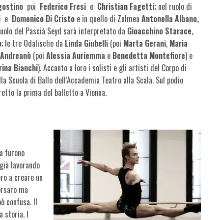
gostino
poi
Federico Fresi
e
Christian Fagetti;
nel ruolo di
i
e
Domenico Di Cristo
e in quello di Zulmea
Antonella Albano,
 ruolo del Pascià Seyd sarà interpretato da
Gioacchino Starace,
o
; le tre Odalische da
Linda Giubelli
(poi
Marta Gerani
,
Maria
 Andreanò
(poi
Alessia Auriemma
e
Benedetta Montefiore
) e
rina Bianchi
). Accanto a loro i solisti e gli artisti del Corpo di
lla Scuola di Ballo dell’Accademia Teatro alla Scala. Sul podio
retto la prima del balletto a Vienna.
a furono
 già lavorando
ro a creare un
Corsaro ma
pò confusa. Il
 storia. I