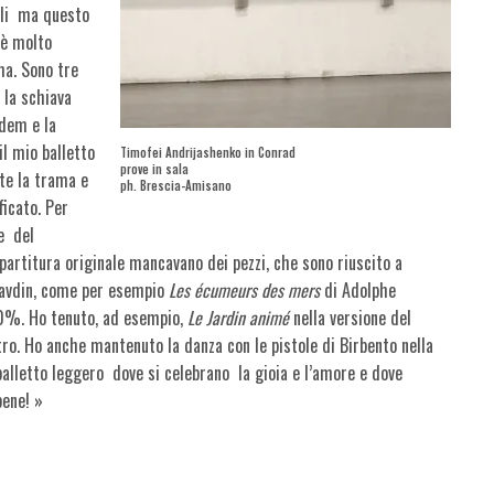
cili ma questo
 è molto
a. Sono tre
 la schiava
edem e la
il mio balletto
Timofei Andrijashenko in Conrad
prove in sala
te la trama e
ph. Brescia-Amisano
icato. Per
e del
partitura originale mancavano dei pezzi, che sono riuscito a
pravdin, come per esempio
Les écumeurs des mers
di Adolphe
80%. Ho tenuto, ad esempio,
Le Jardin animé
nella versione del
o. Ho anche mantenuto la danza con le pistole di Birbento nella
balletto leggero dove si celebrano la gioia e l’amore e dove
bene! »