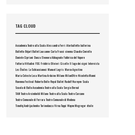
TAG CLOUD
Accademia Teatro alla Scala
Alessandra Ferri
Aterballetto
ballerina
Balletto
Béjart Ballet Lausanne
Carla Fracci
cinema
Claudio Coviello
Daniele Cipriani
Danza
Eleonora Abbagnato
Fabbrica del Vapore
Fattoria Vittadini
FOG
Frédéric Olivieri
Giselle
Il lago dei cigni
Intervista
Les Étoiles
Lo Schiaccianoci
Manuel Legris
Marco Agostino
Maria Celeste Losa
Martina Arduino
Milano
MilanOltre
Nicoletta Manni
Ravenna Festival
Roberto Bolle
Royal Ballet
Rudolf Nureyev
Scala
Scuola di Ballo Accademia Teatro alla Scala
Sergio Bernal
TAM Teatro Arcimboldi Milano
Teatro alla Scala
Teatro Carcano
Teatro Comunale di Ferrara
Teatro Comunale di Modena
Timofej Andrijashenko
Torinodanza
Virna Toppi
Wayne Mcgregor
étoile