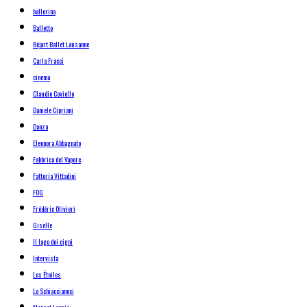
ballerina
Balletto
Béjart Ballet Lausanne
Carla Fracci
cinema
Claudio Coviello
Daniele Cipriani
Danza
Eleonora Abbagnato
Fabbrica del Vapore
Fattoria Vittadini
FOG
Frédéric Olivieri
Giselle
Il lago dei cigni
Intervista
Les Étoiles
Lo Schiaccianoci