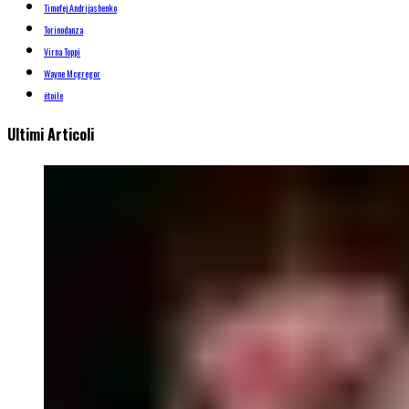
Timofej Andrijashenko
Torinodanza
Virna Toppi
Wayne Mcgregor
étoile
Ultimi Articoli