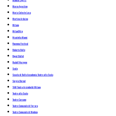
Manuel Legris
Marco Agostino
Maria Celeste Losa
Martina Arduino
Milano
MilanOltre
Nicoletta Manni
Ravenna Festival
Roberto Bolle
Royal Ballet
Rudolf Nureyev
Scala
Scuola di Ballo Accademia Teatro alla Scala
Sergio Bernal
TAM Teatro Arcimboldi Milano
Teatro alla Scala
Teatro Carcano
Teatro Comunale di Ferrara
Teatro Comunale di Modena