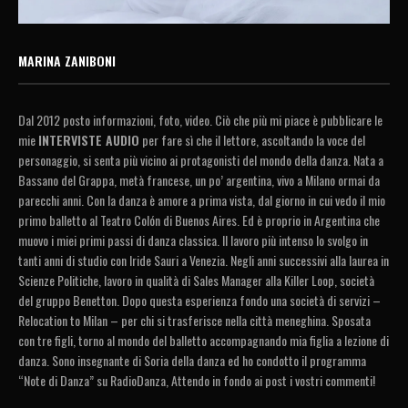
MARINA ZANIBONI
Dal 2012 posto informazioni, foto, video. Ciò che più mi piace è pubblicare le
mie
INTERVISTE AUDIO
per fare sì che il lettore, ascoltando la voce del
personaggio, si senta più vicino ai protagonisti del mondo della danza. Nata a
Bassano del Grappa, metà francese, un po’ argentina, vivo a Milano ormai da
parecchi anni. Con la danza è amore a prima vista, dal giorno in cui vedo il mio
primo balletto al Teatro Colón di Buenos Aires. Ed è proprio in Argentina che
muovo i miei primi passi di danza classica. Il lavoro più intenso lo svolgo in
tanti anni di studio con Iride Sauri a Venezia. Negli anni successivi alla laurea in
Scienze Politiche, lavoro in qualità di Sales Manager alla Killer Loop, società
del gruppo Benetton. Dopo questa esperienza fondo una società di servizi –
Relocation to Milan – per chi si trasferisce nella città meneghina. Sposata
con tre figli, torno al mondo del balletto accompagnando mia figlia a lezione di
danza. Sono insegnante di Soria della danza ed ho condotto il programma
“Note di Danza” su RadioDanza, Attendo in fondo ai post i vostri commenti!