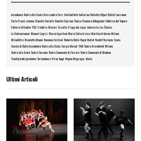
Accademia Teatro alla Scala
Alessandra Ferri
Aterballetto
ballerina
Balletto
Béjart Ballet Lausanne
Carla Fracci
cinema
Claudio Coviello
Daniele Cipriani
Danza
Eleonora Abbagnato
Fabbrica del Vapore
Fattoria Vittadini
FOG
Frédéric Olivieri
Giselle
Il lago dei cigni
Intervista
Les Étoiles
Lo Schiaccianoci
Manuel Legris
Marco Agostino
Maria Celeste Losa
Martina Arduino
Milano
MilanOltre
Nicoletta Manni
Ravenna Festival
Roberto Bolle
Royal Ballet
Rudolf Nureyev
Scala
Scuola di Ballo Accademia Teatro alla Scala
Sergio Bernal
TAM Teatro Arcimboldi Milano
Teatro alla Scala
Teatro Carcano
Teatro Comunale di Ferrara
Teatro Comunale di Modena
Timofej Andrijashenko
Torinodanza
Virna Toppi
Wayne Mcgregor
étoile
Ultimi Articoli