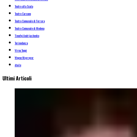
Teatro alla Scala
Teatro Carcano
Teatro Comunale di Ferrara
Teatro Comunale di Modena
Timofej Andrijashenko
Torinodanza
Virna Toppi
Wayne Mcgregor
étoile
Ultimi Articoli