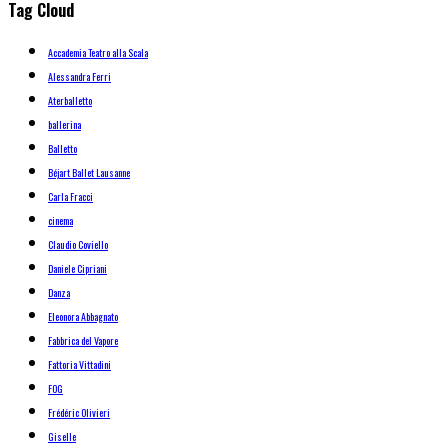
Tag Cloud
Accademia Teatro alla Scala
Alessandra Ferri
Aterballetto
ballerina
Balletto
Béjart Ballet Lausanne
Carla Fracci
cinema
Claudio Coviello
Daniele Cipriani
Danza
Eleonora Abbagnato
Fabbrica del Vapore
Fattoria Vittadini
FOG
Frédéric Olivieri
Giselle