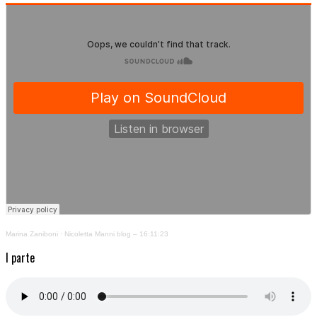
Marina Zaniboni
·
Nicoletta Manni blog – 16:11:23
I parte