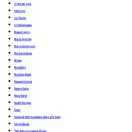
Il lago dei cigni
Intervista
Les Étoiles
Lo Schiaccianoci
Manuel Legris
Marco Agostino
Maria Celeste Losa
Martina Arduino
Milano
MilanOltre
Nicoletta Manni
Ravenna Festival
Roberto Bolle
Royal Ballet
Rudolf Nureyev
Scala
Scuola di Ballo Accademia Teatro alla Scala
Sergio Bernal
TAM Teatro Arcimboldi Milano