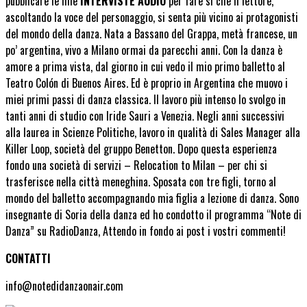
pubblicare le mie
INTERVISTE AUDIO
per fare sì che il lettore,
ascoltando la voce del personaggio, si senta più vicino ai protagonisti
del mondo della danza. Nata a Bassano del Grappa, metà francese, un
po’ argentina, vivo a Milano ormai da parecchi anni. Con la danza è
amore a prima vista, dal giorno in cui vedo il mio primo balletto al
Teatro Colón di Buenos Aires. Ed è proprio in Argentina che muovo i
miei primi passi di danza classica. Il lavoro più intenso lo svolgo in
tanti anni di studio con Iride Sauri a Venezia. Negli anni successivi
alla laurea in Scienze Politiche, lavoro in qualità di Sales Manager alla
Killer Loop, società del gruppo Benetton. Dopo questa esperienza
fondo una società di servizi – Relocation to Milan – per chi si
trasferisce nella città meneghina. Sposata con tre figli, torno al
mondo del balletto accompagnando mia figlia a lezione di danza. Sono
insegnante di Soria della danza ed ho condotto il programma “Note di
Danza” su RadioDanza, Attendo in fondo ai post i vostri commenti!
CONTATTI
info@notedidanzaonair.com