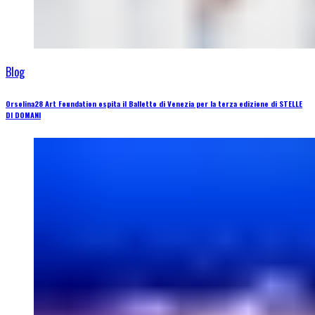
Blog
Orsolina28 Art Foundation ospita il Balletto di Venezia per la terza edizione di STELLE
DI DOMANI