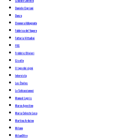
Claudio Coviello
Daniele Cipriani
Danza
Eleonora Abbagnato
Fabbrica del Vapore
Fattoria Vittadini
FOG
Frédéric Olivieri
Giselle
Il lago dei cigni
Intervista
Les Étoiles
Lo Schiaccianoci
Manuel Legris
Marco Agostino
Maria Celeste Losa
Martina Arduino
Milano
MilanOltre