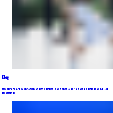
Blog
Orsolina28 Art Foundation ospita il Balletto di Venezia per la terza edizione di STELLE
DI DOMANI