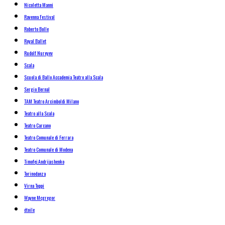
Nicoletta Manni
Ravenna Festival
Roberto Bolle
Royal Ballet
Rudolf Nureyev
Scala
Scuola di Ballo Accademia Teatro alla Scala
Sergio Bernal
TAM Teatro Arcimboldi Milano
Teatro alla Scala
Teatro Carcano
Teatro Comunale di Ferrara
Teatro Comunale di Modena
Timofej Andrijashenko
Torinodanza
Virna Toppi
Wayne Mcgregor
étoile