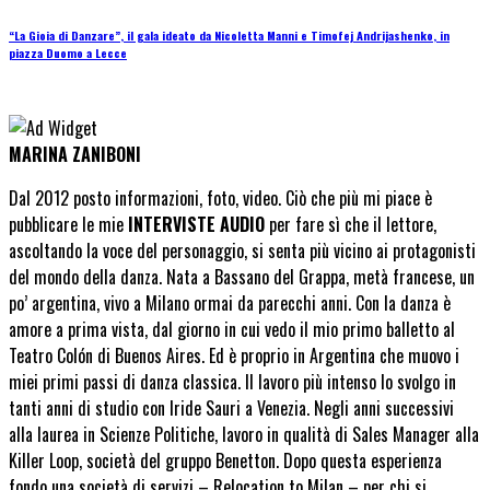
“La Gioia di Danzare”, il gala ideato da Nicoletta Manni e Timofej Andrijashenko, in
piazza Duomo a Lecce
MARINA ZANIBONI
Dal 2012 posto informazioni, foto, video. Ciò che più mi piace è
pubblicare le mie
INTERVISTE AUDIO
per fare sì che il lettore,
ascoltando la voce del personaggio, si senta più vicino ai protagonisti
del mondo della danza. Nata a Bassano del Grappa, metà francese, un
po’ argentina, vivo a Milano ormai da parecchi anni. Con la danza è
amore a prima vista, dal giorno in cui vedo il mio primo balletto al
Teatro Colón di Buenos Aires. Ed è proprio in Argentina che muovo i
miei primi passi di danza classica. Il lavoro più intenso lo svolgo in
tanti anni di studio con Iride Sauri a Venezia. Negli anni successivi
alla laurea in Scienze Politiche, lavoro in qualità di Sales Manager alla
Killer Loop, società del gruppo Benetton. Dopo questa esperienza
fondo una società di servizi – Relocation to Milan – per chi si