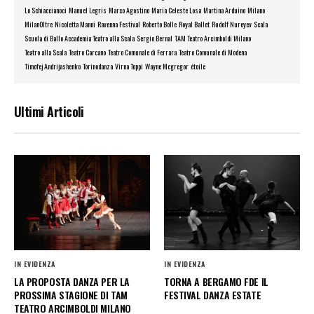
Lo Schiaccianoci
Manuel Legris
Marco Agostino
Maria Celeste Losa
Martina Arduino
Milano
MilanOltre
Nicoletta Manni
Ravenna Festival
Roberto Bolle
Royal Ballet
Rudolf Nureyev
Scala
Scuola di Ballo Accademia Teatro alla Scala
Sergio Bernal
TAM Teatro Arcimboldi Milano
Teatro alla Scala
Teatro Carcano
Teatro Comunale di Ferrara
Teatro Comunale di Modena
Timofej Andrijashenko
Torinodanza
Virna Toppi
Wayne Mcgregor
étoile
Ultimi Articoli
IN EVIDENZA
IN EVIDENZA
LA PROPOSTA DANZA PER LA
TORNA A BERGAMO FDE IL
PROSSIMA STAGIONE DI TAM
FESTIVAL DANZA ESTATE
TEATRO ARCIMBOLDI MILANO