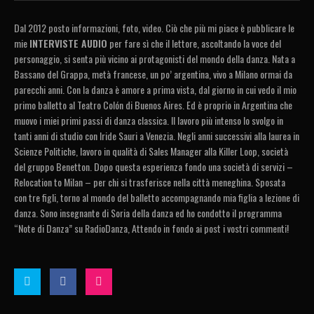
Dal 2012 posto informazioni, foto, video. Ciò che più mi piace è pubblicare le
mie
INTERVISTE AUDIO
per fare sì che il lettore, ascoltando la voce del
personaggio, si senta più vicino ai protagonisti del mondo della danza. Nata a
Bassano del Grappa, metà francese, un po’ argentina, vivo a Milano ormai da
parecchi anni. Con la danza è amore a prima vista, dal giorno in cui vedo il mio
primo balletto al Teatro Colón di Buenos Aires. Ed è proprio in Argentina che
muovo i miei primi passi di danza classica. Il lavoro più intenso lo svolgo in
tanti anni di studio con Iride Sauri a Venezia. Negli anni successivi alla laurea in
Scienze Politiche, lavoro in qualità di Sales Manager alla Killer Loop, società
del gruppo Benetton. Dopo questa esperienza fondo una società di servizi –
Relocation to Milan – per chi si trasferisce nella città meneghina. Sposata
con tre figli, torno al mondo del balletto accompagnando mia figlia a lezione di
danza. Sono insegnante di Soria della danza ed ho condotto il programma
“Note di Danza” su RadioDanza, Attendo in fondo ai post i vostri commenti!