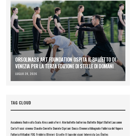
ORSOLINA28 ART FOUNDATION OSPITA IL BALLETTO DI
VENEZIA PER LA TERZA EDIZIONE DI STELLE DI DOMANI
LUGLIO 28, 2026
TAG CLOUD
Accademia Teatro alla Scala
Alessandra Ferri
Aterballetto
ballerina
Balletto
Béjart Ballet Lausanne
Carla Fracci
cinema
Claudio Coviello
Daniele Cipriani
Danza
Eleonora Abbagnato
Fabbrica del Vapore
Fattoria Vittadini
FOG
Frédéric Olivieri
Giselle
Il lago dei cigni
Intervista
Les Étoiles