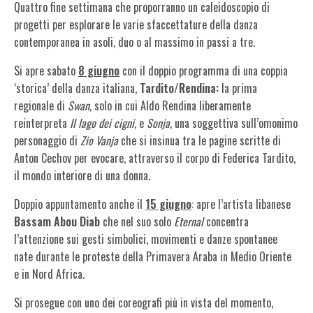
Quattro fine settimana che proporranno un caleidoscopio di
progetti per esplorare le varie sfaccettature della danza
contemporanea in asoli, duo o al massimo in passi a tre.
Si apre sabato
8 giugno
con il doppio programma di una coppia
‘storica’ della danza italiana,
Tardito/Rendina:
la prima
regionale di
Swan,
solo in cui Aldo Rendina liberamente
reinterpreta
Il lago dei cigni
, e
Sonja
, una soggettiva sull’omonimo
personaggio di
Zio Vanja
che si insinua tra le pagine scritte di
Anton Cechov per evocare, attraverso il corpo di Federica Tardito,
il mondo interiore di una donna.
Doppio appuntamento anche il
15 giugno
: apre l’artista libanese
Bassam Abou Diab
che nel suo solo
Eternal
concentra
l’attenzione sui gesti simbolici, movimenti e danze spontanee
nate durante le proteste della Primavera Araba in Medio Oriente
e in Nord Africa.
Si prosegue con uno dei coreografi più in vista del momento,