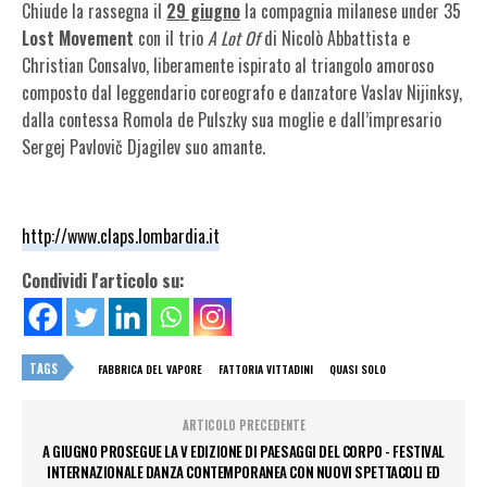
Chiude la rassegna il
29 giugno
la compagnia milanese under 35
Lost Movement
con il trio
A Lot Of
di Nicolò Abbattista e
Christian Consalvo, liberamente ispirato al triangolo amoroso
composto dal leggendario coreografo e danzatore Vaslav Nijinksy,
dalla contessa Romola de Pulszky sua moglie e dall’impresario
Sergej Pavlovič Djagilev suo amante.
http://www.claps.lombardia.it
Condividi l'articolo su:
TAGS
FABBRICA DEL VAPORE
FATTORIA VITTADINI
QUASI SOLO
ARTICOLO PRECEDENTE
A GIUGNO PROSEGUE LA V EDIZIONE DI PAESAGGI DEL CORPO - FESTIVAL
INTERNAZIONALE DANZA CONTEMPORANEA CON NUOVI SPETTACOLI ED