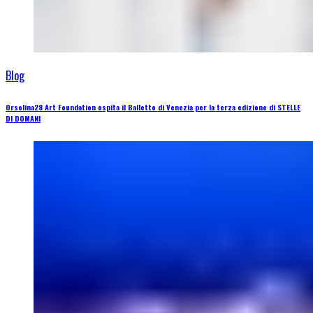
Blog
Orsolina28 Art Foundation ospita il Balletto di Venezia per la terza edizione di STELLE
DI DOMANI