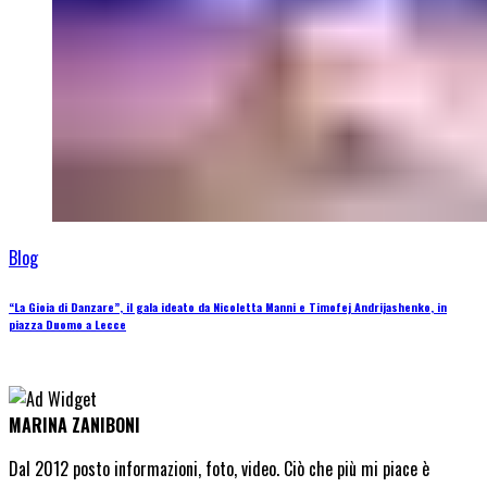
Blog
“La Gioia di Danzare”, il gala ideato da Nicoletta Manni e Timofej Andrijashenko, in
piazza Duomo a Lecce
MARINA ZANIBONI
Dal 2012 posto informazioni, foto, video. Ciò che più mi piace è