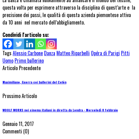
La danza è chiamata nuovamente ad affiancare il mondo del tessile,
questa volta per esprimere attraverso la disciplina di quest’arte e la
precisione dei passi, le qualità di questa azienda piemontese attiva
da 10 anni nel mercato dell’abbigliamento.
Condividi l'articolo su:
Tags
Alessio Carbone
Danza
Matteo Riparbelli
Opéra di Parigi
Pitti
Uomo
Primo ballerino
Articolo Precedente
Maximiliano, Guerra coi ballerini del Colón
Prossimo Articolo
WOOLF WORKS nei cinema italiani in diretta da Londra - Mercoledì 8 febbraio
Gennaio 11, 2017
Commenti
(0)