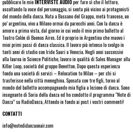
pubblicare le mie
INTERVISTE AUDIO
per fare sì che il lettore,
ascoltando la voce del personaggio, si senta più vicino ai protagonisti
del mondo della danza. Nata a Bassano del Grappa, metà francese, un
po’ argentina, vivo a Milano ormai da parecchi anni. Con la danza è
amore a prima vista, dal giorno in cui vedo il mio primo balletto al
Teatro Colón di Buenos Aires. Ed è proprio in Argentina che muovo i
miei primi passi di danza classica. Il lavoro più intenso lo svolgo in
tanti anni di studio con Iride Sauri a Venezia. Negli anni successivi
alla laurea in Scienze Politiche, lavoro in qualità di Sales Manager alla
Killer Loop, società del gruppo Benetton. Dopo questa esperienza
fondo una società di servizi – Relocation to Milan – per chi si
trasferisce nella città meneghina. Sposata con tre figli, torno al
mondo del balletto accompagnando mia figlia a lezione di danza. Sono
insegnante di Soria della danza ed ho condotto il programma “Note di
Danza” su RadioDanza, Attendo in fondo ai post i vostri commenti!
CONTATTI
info@notedidanzaonair.com