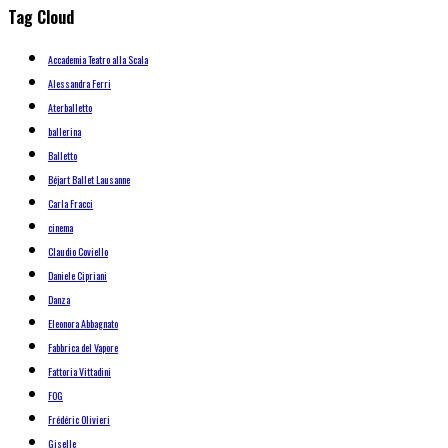
Tag Cloud
Accademia Teatro alla Scala
Alessandra Ferri
Aterballetto
ballerina
Balletto
Béjart Ballet Lausanne
Carla Fracci
cinema
Claudio Coviello
Daniele Cipriani
Danza
Eleonora Abbagnato
Fabbrica del Vapore
Fattoria Vittadini
FOG
Frédéric Olivieri
Giselle