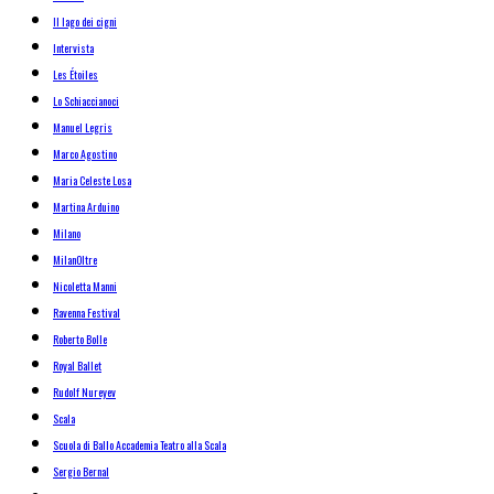
Il lago dei cigni
Intervista
Les Étoiles
Lo Schiaccianoci
Manuel Legris
Marco Agostino
Maria Celeste Losa
Martina Arduino
Milano
MilanOltre
Nicoletta Manni
Ravenna Festival
Roberto Bolle
Royal Ballet
Rudolf Nureyev
Scala
Scuola di Ballo Accademia Teatro alla Scala
Sergio Bernal