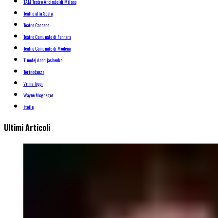
TAM Teatro Arcimboldi Milano
Teatro alla Scala
Teatro Carcano
Teatro Comunale di Ferrara
Teatro Comunale di Modena
Timofej Andrijashenko
Torinodanza
Virna Toppi
Wayne Mcgregor
étoile
Ultimi Articoli