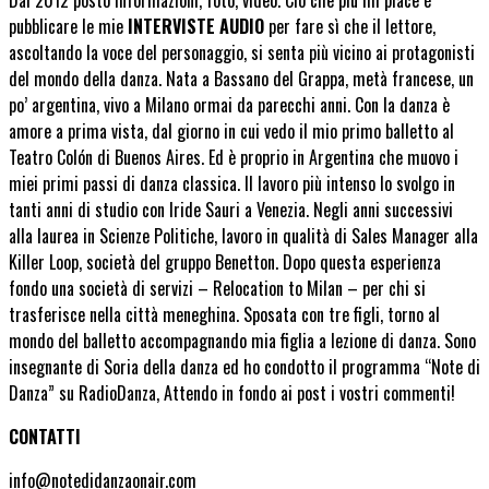
pubblicare le mie
INTERVISTE AUDIO
per fare sì che il lettore,
ascoltando la voce del personaggio, si senta più vicino ai protagonisti
del mondo della danza. Nata a Bassano del Grappa, metà francese, un
po’ argentina, vivo a Milano ormai da parecchi anni. Con la danza è
amore a prima vista, dal giorno in cui vedo il mio primo balletto al
Teatro Colón di Buenos Aires. Ed è proprio in Argentina che muovo i
miei primi passi di danza classica. Il lavoro più intenso lo svolgo in
tanti anni di studio con Iride Sauri a Venezia. Negli anni successivi
alla laurea in Scienze Politiche, lavoro in qualità di Sales Manager alla
Killer Loop, società del gruppo Benetton. Dopo questa esperienza
fondo una società di servizi – Relocation to Milan – per chi si
trasferisce nella città meneghina. Sposata con tre figli, torno al
mondo del balletto accompagnando mia figlia a lezione di danza. Sono
insegnante di Soria della danza ed ho condotto il programma “Note di
Danza” su RadioDanza, Attendo in fondo ai post i vostri commenti!
CONTATTI
info@notedidanzaonair.com