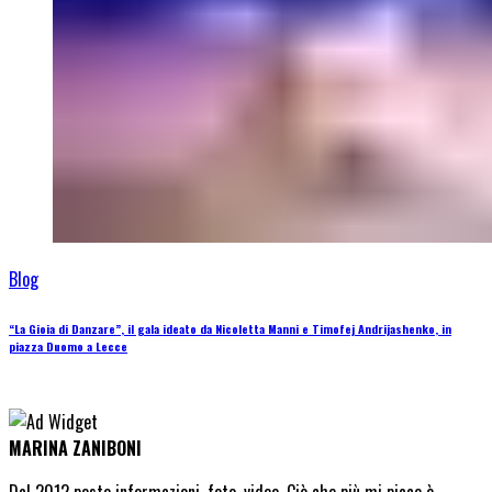
Blog
“La Gioia di Danzare”, il gala ideato da Nicoletta Manni e Timofej Andrijashenko, in
piazza Duomo a Lecce
MARINA ZANIBONI
Dal 2012 posto informazioni, foto, video. Ciò che più mi piace è