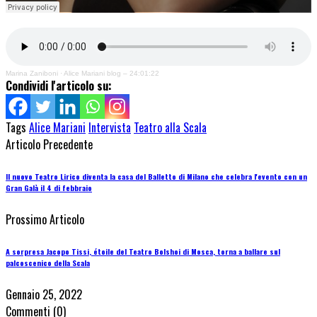
Marina Zaniboni
·
Alice Mariani blog – 24:01:22
Condividi l'articolo su:
Tags
Alice Mariani
Intervista
Teatro alla Scala
Articolo Precedente
Il nuovo Teatro Lirico diventa la casa del Balletto di Milano che celebra l'evento con un
Gran Galà il 4 di febbraio
Prossimo Articolo
A sorpresa Jacopo Tissi, étoile del Teatro Bolshoi di Mosca, torna a ballare sul
palcoscenico della Scala
Gennaio 25, 2022
Commenti
(0)