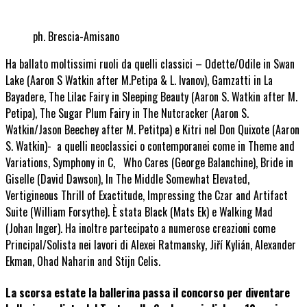
ph. Brescia-Amisano
Ha ballato moltissimi ruoli da quelli classici – Odette/Odile in Swan
Lake (Aaron S Watkin after M.Petipa & L. Ivanov), Gamzatti in La
Bayadere, The Lilac Fairy in Sleeping Beauty (Aaron S. Watkin after M.
Petipa), The Sugar Plum Fairy in The Nutcracker (Aaron S.
Watkin/Jason Beechey after M. Petitpa) e Kitri nel Don Quixote (Aaron
S. Watkin)- a quelli neoclassici o contemporanei come in Theme and
Variations, Symphony in C, Who Cares (George Balanchine), Bride in
Giselle (David Dawson), In The Middle Somewhat Elevated,
Vertigineous Thrill of Exactitude, Impressing the Czar and Artifact
Suite (William Forsythe). È stata Black (Mats Ek) e Walking Mad
(Johan Inger). Ha inoltre partecipato a numerose creazioni come
Principal/Solista nei lavori di Alexei Ratmansky, Jiří Kylián, Alexander
Ekman, Ohad Naharin and Stijn Celis.
La scorsa estate la ballerina passa il concorso per diventare