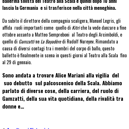
ballerina solista del Teatro alla Scala e quindi dopo 10 anni
lascia la Germania e si trasferisce nella città meneghina.
Da subito il direttore della compagnia scaligera, Manuel Legris, gli
affida ruoli importanti come quello di
Kitri
che la vede danzare a fine
ottobre accanto a Matteo Sempreboni al Teatro degli Arcimboldi, e
quello di
Gamzatti
ne
La Bayadère
di Rudolf Nureyev. Rimandato a
causa di diversi contagi tra i membri del corpo di ballo, questo
balletto è finalmente in scena in questi giorni al Teatro alla Scala fino
al 29 di gennaio.
Sono andata a trovare Alice Mariani alla vigilia del
suo debutto sul palcoscenico della Scala. Abbiamo
parlato di diverse cose, della carriera, del ruolo di
Gamzatti, della sua vita quotidiana, della rivalità tra
donne e…