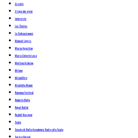
Giselle
Il lago dei cigni
Intervista
Les Étoiles
Lo Schiaccianoci
Manuel Legris
Marco Agostino
Maria Celeste Losa
Martina Arduino
Milano
MilanOltre
Nicoletta Manni
Ravenna Festival
Roberto Bolle
Royal Ballet
Rudolf Nureyev
Scala
Scuola di Ballo Accademia Teatro alla Scala
Sergio Bernal