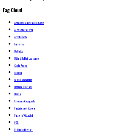
Tag Cloud
Accademia Teatro alla Scala
Alessandra Ferri
Aterballetto
ballerina
Balletto
Béjart Ballet Lausanne
Carla Fracci
cinema
Claudio Coviello
Daniele Cipriani
Danza
Eleonora Abbagnato
Fabbrica del Vapore
Fattoria Vittadini
FOG
Frédéric Olivieri