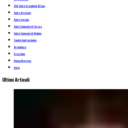
TAM Teatro Arcimboldi Milano
Teatro alla Scala
Teatro Carcano
Teatro Comunale di Ferrara
Teatro Comunale di Modena
Timofej Andrijashenko
Torinodanza
Virna Toppi
Wayne Mcgregor
étoile
Ultimi Articoli