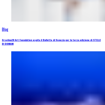
Blog
Orsolina28 Art Foundation ospita il Balletto di Venezia per la terza edizione di STELLE
DI DOMANI