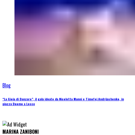
Blog
“La Gioia di Danzare”, il gala ideato da Nicoletta Manni e Timofej Andrijashenko, in
piazza Duomo a Lecce
MARINA ZANIBONI