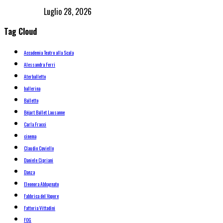
Luglio 28, 2026
Tag Cloud
Accademia Teatro alla Scala
Alessandra Ferri
Aterballetto
ballerina
Balletto
Béjart Ballet Lausanne
Carla Fracci
cinema
Claudio Coviello
Daniele Cipriani
Danza
Eleonora Abbagnato
Fabbrica del Vapore
Fattoria Vittadini
FOG