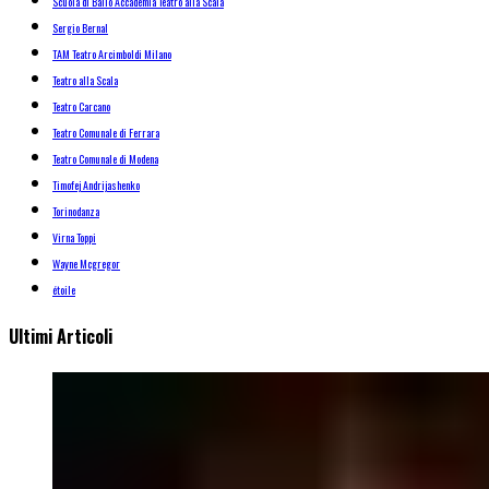
Scuola di Ballo Accademia Teatro alla Scala
Sergio Bernal
TAM Teatro Arcimboldi Milano
Teatro alla Scala
Teatro Carcano
Teatro Comunale di Ferrara
Teatro Comunale di Modena
Timofej Andrijashenko
Torinodanza
Virna Toppi
Wayne Mcgregor
étoile
Ultimi Articoli