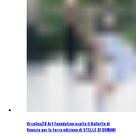
Orsolina28 Art Foundation ospita il Balletto di
Venezia per la terza edizione di STELLE DI DOMANI