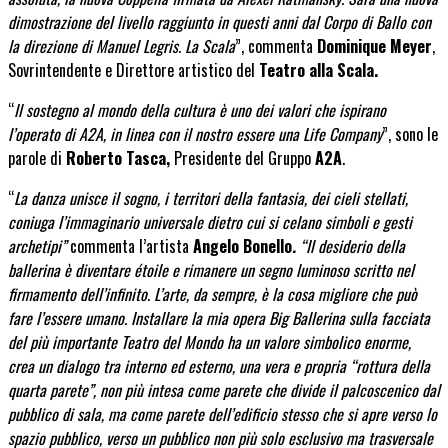
dimostrazione del livello raggiunto in questi anni dal Corpo di Ballo con
la direzione di Manuel Legris. La Scala
”, commenta
Dominique Meyer
,
Sovrintendente e Direttore artistico del
Teatro alla Scala.
“
Il sostegno al mondo della cultura è uno dei valori che ispirano
l’operato di A2A, in linea con il nostro essere una Life Company
”, sono le
parole di
Roberto Tasca,
Presidente del Gruppo
A2A
.
“
La danza unisce il sogno, i territori della fantasia, dei cieli stellati,
coniuga l’immaginario universale dietro cui si celano simboli e gesti
archetipi”
commenta l’artista
Angelo Bonello
.
“Il desiderio della
ballerina è diventare étoile e rimanere un segno luminoso scritto nel
firmamento dell’infinito. L’arte, da sempre, è la cosa migliore che può
fare l’essere umano. Installare la mia opera Big Ballerina sulla facciata
del più importante Teatro del Mondo ha un valore simbolico enorme,
crea un dialogo tra interno ed esterno, una vera e propria “rottura della
quarta parete”, non più intesa come parete che divide il palcoscenico dal
pubblico di sala, ma come parete dell’edificio stesso che si apre verso lo
spazio pubblico, verso un pubblico non più solo esclusivo ma trasversale