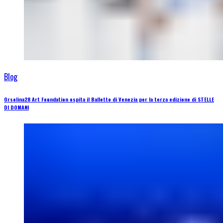
Blog
Orsolina28 Art Foundation ospita il Balletto di Venezia per la terza edizione di STELLE
DI DOMANI