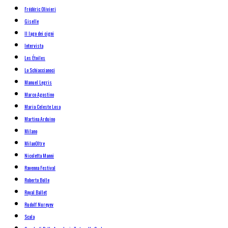
Frédéric Olivieri
Giselle
Il lago dei cigni
Intervista
Les Étoiles
Lo Schiaccianoci
Manuel Legris
Marco Agostino
Maria Celeste Losa
Martina Arduino
Milano
MilanOltre
Nicoletta Manni
Ravenna Festival
Roberto Bolle
Royal Ballet
Rudolf Nureyev
Scala