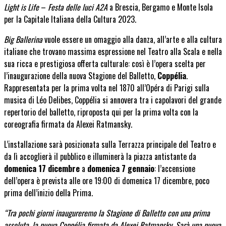
Light is Life
–
Festa delle luci A2A
a Brescia, Bergamo e Monte Isola
per la Capitale Italiana della Cultura 2023.
Big Ballerina
vuole essere un omaggio alla danza, all’arte e alla cultura
italiane che trovano massima espressione nel Teatro alla Scala e nella
sua ricca e prestigiosa offerta culturale: così è l’opera scelta per
l’inaugurazione della nuova Stagione del Balletto,
Coppélia
.
Rappresentata per la prima volta nel 1870 all’Opéra di Parigi sulla
musica di Léo Delibes, Coppélia si annovera tra i capolavori del grande
repertorio del balletto, riproposta qui per la prima volta con la
coreografia firmata da Alexei Ratmansky.
L’installazione sarà posizionata sulla Terrazza principale del Teatro e
da lì accoglierà il pubblico e illuminerà la piazza antistante da
domenica 17 dicembre
a
domenica 7 gennaio
: l’accensione
dell’opera è prevista alle ore 19:00 di domenica 17 dicembre, poco
prima dell’inizio della Prima.
“Tra pochi giorni inaugureremo la Stagione di Balletto con una prima
assoluta, la nuova Coppélia firmata da Alexei Ratmansky. Sarà una nuova