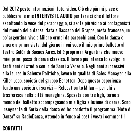
Dal 2012 posto informazioni, foto, video. Ciò che più mi piace è
pubblicare le mie
INTERVISTE AUDIO
per fare sì che il lettore,
ascoltando la voce del personaggio, si senta più vicino ai protagonisti
del mondo della danza. Nata a Bassano del Grappa, metà francese, un
po’ argentina, vivo a Milano ormai da parecchi anni. Con la danza è
amore a prima vista, dal giorno in cui vedo il mio primo balletto al
Teatro Colón di Buenos Aires. Ed è proprio in Argentina che muovo i
miei primi passi di danza classica. Il lavoro più intenso lo svolgo in
tanti anni di studio con Iride Sauri a Venezia. Negli anni successivi
alla laurea in Scienze Politiche, lavoro in qualità di Sales Manager alla
Killer Loop, società del gruppo Benetton. Dopo questa esperienza
fondo una società di servizi – Relocation to Milan – per chi si
trasferisce nella città meneghina. Sposata con tre figli, torno al
mondo del balletto accompagnando mia figlia a lezione di danza. Sono
insegnante di Soria della danza ed ho condotto il programma “Note di
Danza” su RadioDanza, Attendo in fondo ai post i vostri commenti!
CONTATTI