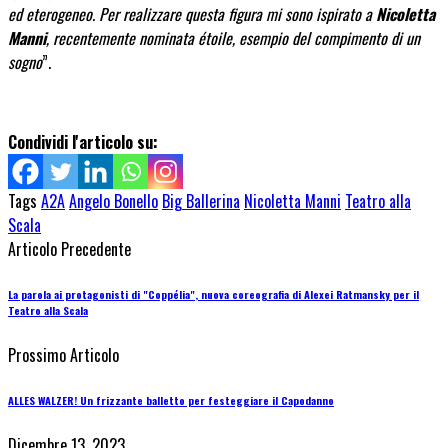
ed eterogeneo. Per realizzare questa figura mi sono ispirato a
Nicoletta
Manni
, recentemente nominata étoile, esempio del compimento di un
sogno
”.
Condividi l'articolo su:
Tags
A2A
Angelo Bonello
Big Ballerina
Nicoletta Manni
Teatro alla
Scala
Articolo Precedente
La parola ai protagonisti di "Coppélia", nuova coreografia di Alexei Ratmansky per il
Teatro alla Scala
Prossimo Articolo
ALLES WALZER! Un frizzante balletto per festeggiare il Capodanno
Dicembre 13, 2023