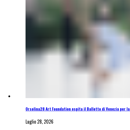
Orsolina28 Art Foundation ospita il Balletto di Venezia per l
Luglio 28, 2026