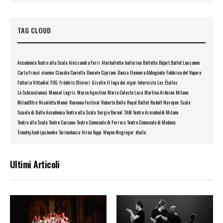
TAG CLOUD
Accademia Teatro alla Scala
Alessandra Ferri
Aterballetto
ballerina
Balletto
Béjart Ballet Lausanne
Carla Fracci
cinema
Claudio Coviello
Daniele Cipriani
Danza
Eleonora Abbagnato
Fabbrica del Vapore
Fattoria Vittadini
FOG
Frédéric Olivieri
Giselle
Il lago dei cigni
Intervista
Les Étoiles
Lo Schiaccianoci
Manuel Legris
Marco Agostino
Maria Celeste Losa
Martina Arduino
Milano
MilanOltre
Nicoletta Manni
Ravenna Festival
Roberto Bolle
Royal Ballet
Rudolf Nureyev
Scala
Scuola di Ballo Accademia Teatro alla Scala
Sergio Bernal
TAM Teatro Arcimboldi Milano
Teatro alla Scala
Teatro Carcano
Teatro Comunale di Ferrara
Teatro Comunale di Modena
Timofej Andrijashenko
Torinodanza
Virna Toppi
Wayne Mcgregor
étoile
Ultimi Articoli