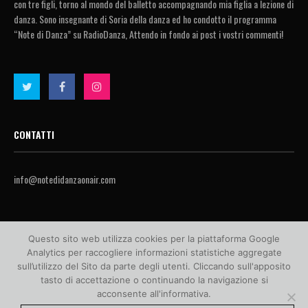
con tre figli, torno al mondo del balletto accompagnando mia figlia a lezione di
danza. Sono insegnante di Soria della danza ed ho condotto il programma
“Note di Danza” su RadioDanza, Attendo in fondo ai post i vostri commenti!
CONTATTI
info@notedidanzaonair.com
Questo sito web utilizza cookies per la piattaforma Google
Analytics per raccogliere informazioni statistiche aggregate
sull’utilizzo del Sito da parte degli utenti. Cliccando sull'apposito
tasto di accettazione o continuando la navigazione si
acconsente all'informativa.