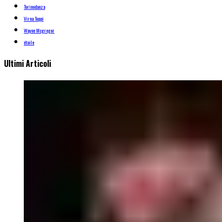
Torinodanza
Virna Toppi
Wayne Mcgregor
étoile
Ultimi Articoli