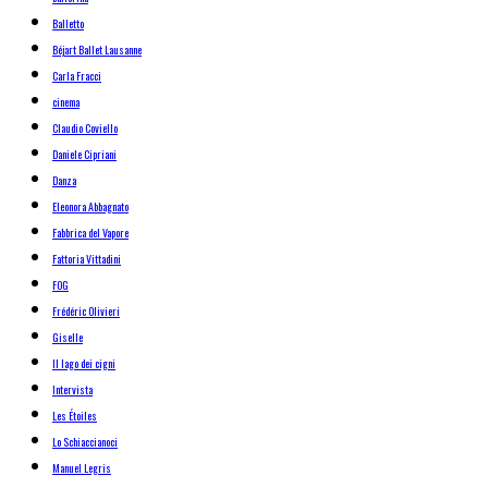
Balletto
Béjart Ballet Lausanne
Carla Fracci
cinema
Claudio Coviello
Daniele Cipriani
Danza
Eleonora Abbagnato
Fabbrica del Vapore
Fattoria Vittadini
FOG
Frédéric Olivieri
Giselle
Il lago dei cigni
Intervista
Les Étoiles
Lo Schiaccianoci
Manuel Legris