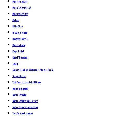
Marco Agostino
Maria Celeste Losa
Martina Arduino
Milano
MilanOltre
Nicoletta Manni
Ravenna Festival
Roberto Bolle
Royal Ballet
Rudolf Nureyev
Scala
Scuola di Ballo Accademia Teatro alla Scala
Sergio Bernal
TAM Teatro Arcimboldi Milano
Teatro alla Scala
Teatro Carcano
Teatro Comunale di Ferrara
Teatro Comunale di Modena
Timofej Andrijashenko