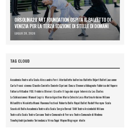
ORSOLINA28 ART FOUNDATION OSPITA IL BALLETTO DI
VENEZIA PER LA TERZA EDIZIONE DI STELLE DI DOMANI
LUGLIO 28, 2026
TAG CLOUD
Accademia Teatro alla Scala
Alessandra Ferri
Aterballetto
ballerina
Balletto
Béjart Ballet Lausanne
Carla Fracci
cinema
Claudio Coviello
Daniele Cipriani
Danza
Eleonora Abbagnato
Fabbrica del Vapore
Fattoria Vittadini
FOG
Frédéric Olivieri
Giselle
Il lago dei cigni
Intervista
Les Étoiles
Lo Schiaccianoci
Manuel Legris
Marco Agostino
Maria Celeste Losa
Martina Arduino
Milano
MilanOltre
Nicoletta Manni
Ravenna Festival
Roberto Bolle
Royal Ballet
Rudolf Nureyev
Scala
Scuola di Ballo Accademia Teatro alla Scala
Sergio Bernal
TAM Teatro Arcimboldi Milano
Teatro alla Scala
Teatro Carcano
Teatro Comunale di Ferrara
Teatro Comunale di Modena
Timofej Andrijashenko
Torinodanza
Virna Toppi
Wayne Mcgregor
étoile