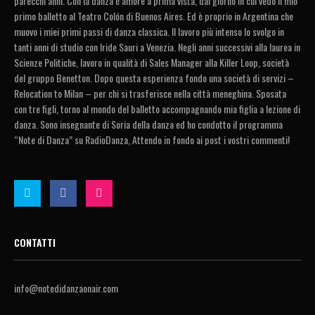
parecchi anni. Con la danza è amore a prima vista, dal giorno in cui vedo il mio
primo balletto al Teatro Colón di Buenos Aires. Ed è proprio in Argentina che
muovo i miei primi passi di danza classica. Il lavoro più intenso lo svolgo in
tanti anni di studio con Iride Sauri a Venezia. Negli anni successivi alla laurea in
Scienze Politiche, lavoro in qualità di Sales Manager alla Killer Loop, società
del gruppo Benetton. Dopo questa esperienza fondo una società di servizi –
Relocation to Milan – per chi si trasferisce nella città meneghina. Sposata
con tre figli, torno al mondo del balletto accompagnando mia figlia a lezione di
danza. Sono insegnante di Soria della danza ed ho condotto il programma
“Note di Danza” su RadioDanza, Attendo in fondo ai post i vostri commenti!
CONTATTI
info@notedidanzaonair.com