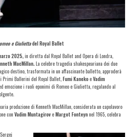
omeo e Giulietta
del Royal Ballet
marzo 2025,
in diretta dal Royal Ballet and Opera di Londra,
nneth MacMillan.
La celebre tragedia shakespeariana dei due
agico destino, trasformata in un affascinante balletto, approderà
i Primi Ballerini del Royal Ballet,
Fumi Kaneko
e
Vadim
ed emozione i ruoli eponimi di Romeo e Giulietta, regalando al
olgente.
naria produzione di Kenneth MacMillan, considerata un capolavoro
ione con
Vadim Muntagirov
e
Margot Fonteyn
nel 1965, celebra
 Sergej