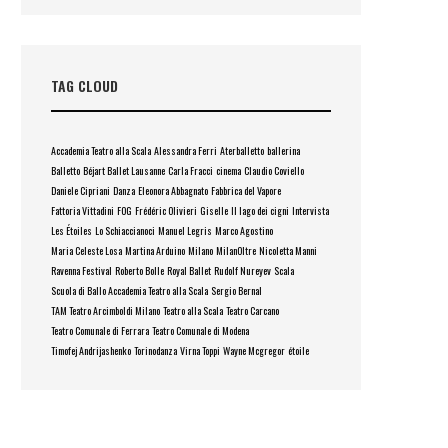
TAG CLOUD
Accademia Teatro alla Scala
Alessandra Ferri
Aterballetto
ballerina
Balletto
Béjart Ballet Lausanne
Carla Fracci
cinema
Claudio Coviello
Daniele Cipriani
Danza
Eleonora Abbagnato
Fabbrica del Vapore
Fattoria Vittadini
FOG
Frédéric Olivieri
Giselle
Il lago dei cigni
Intervista
Les Étoiles
Lo Schiaccianoci
Manuel Legris
Marco Agostino
Maria Celeste Losa
Martina Arduino
Milano
MilanOltre
Nicoletta Manni
Ravenna Festival
Roberto Bolle
Royal Ballet
Rudolf Nureyev
Scala
Scuola di Ballo Accademia Teatro alla Scala
Sergio Bernal
TAM Teatro Arcimboldi Milano
Teatro alla Scala
Teatro Carcano
Teatro Comunale di Ferrara
Teatro Comunale di Modena
Timofej Andrijashenko
Torinodanza
Virna Toppi
Wayne Mcgregor
étoile