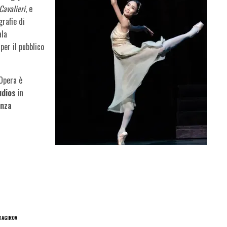
Cavalieri
, e
grafie di
ala
per il pubblico
Opera è
udios
in
nza
TAGIROV