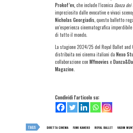
Prokof’ev,
che include l’iconica
Danza dei 
impreziosito dalle evocative e vivaci sceno
Nicholas Georgiadis
, questo balletto reg
un’esperienza cinematografica imperdibile 
di tutto il mondo.
La stagione 2024/25 del Royal Ballet and 
distribuita nei cinema italiani da
Nexo St
collaborazione con
MYmovies
e
Danza&Da
Magazine
.
Condividi l'articolo su:
TAGS
DIRETTA CINEMA
FUMI KANEKO
ROYAL BALLET
VADIM MUN