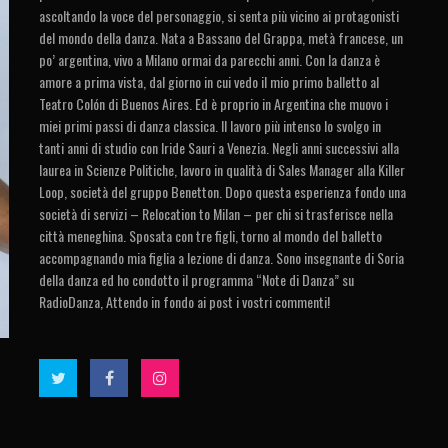
ascoltando la voce del personaggio, si senta più vicino ai protagonisti
del mondo della danza. Nata a Bassano del Grappa, metà francese, un
po’ argentina, vivo a Milano ormai da parecchi anni. Con la danza è
amore a prima vista, dal giorno in cui vedo il mio primo balletto al
Teatro Colón di Buenos Aires. Ed è proprio in Argentina che muovo i
miei primi passi di danza classica. Il lavoro più intenso lo svolgo in
tanti anni di studio con Iride Sauri a Venezia. Negli anni successivi alla
laurea in Scienze Politiche, lavoro in qualità di Sales Manager alla Killer
Loop, società del gruppo Benetton. Dopo questa esperienza fondo una
società di servizi – Relocation to Milan – per chi si trasferisce nella
città meneghina. Sposata con tre figli, torno al mondo del balletto
accompagnando mia figlia a lezione di danza. Sono insegnante di Soria
della danza ed ho condotto il programma “Note di Danza” su
RadioDanza, Attendo in fondo ai post i vostri commenti!