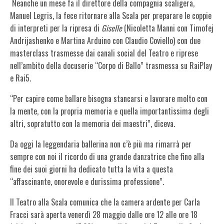
Neanche un mese fa il direttore della compagnia scaligera,
Manuel Legris,
la fece ritornare alla Scala
per preparare le coppie
di interpreti per la ripresa di
Giselle
(Nicoletta Manni con Timofej
Andrijashenko e Martina Arduino con Claudio Coviello) con due
masterclass trasmesse dai canali social del Teatro e riprese
nell’ambito della docuserie “Corpo di Ballo” trasmessa su RaiPlay
e Rai5.
“Per capire come ballare bisogna stancarsi e lavorare molto con
la mente, con la propria memoria e quella importantissima degli
altri, sopratutto con la memoria dei maestri”, diceva.
Da oggi la leggendaria ballerina non c’è più ma rimarrà per
sempre con noi il ricordo di una grande danzatrice che fino alla
fine dei suoi giorni ha dedicato tutta la vita a questa
“affascinante, onorevole e durissima professione”.
Il Teatro alla Scala comunica che la camera ardente per Carla
Fracci sarà aperta venerdì 28 maggio dalle ore 12 alle ore 18