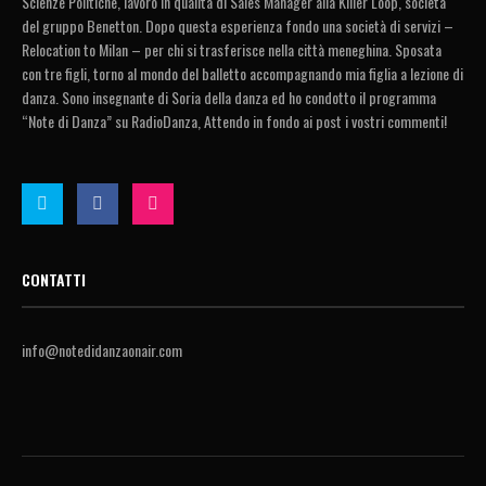
Scienze Politiche, lavoro in qualità di Sales Manager alla Killer Loop, società
del gruppo Benetton. Dopo questa esperienza fondo una società di servizi –
Relocation to Milan – per chi si trasferisce nella città meneghina. Sposata
con tre figli, torno al mondo del balletto accompagnando mia figlia a lezione di
danza. Sono insegnante di Soria della danza ed ho condotto il programma
“Note di Danza” su RadioDanza, Attendo in fondo ai post i vostri commenti!
CONTATTI
info@notedidanzaonair.com