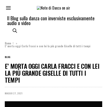
Il Blog sulla danza con inverviste esclusivamente
audio o video
Home
»
E’ morta oggi Carla Fracci e con lei la più grande Giselle di tutti i tempi
BLOG
E’ MORTA OGGI CARLA FRACCI E CON LEI
LA PIÙ GRANDE GISELLE DI TUTTI I
TEMPI
MAGGIO 27, 2021