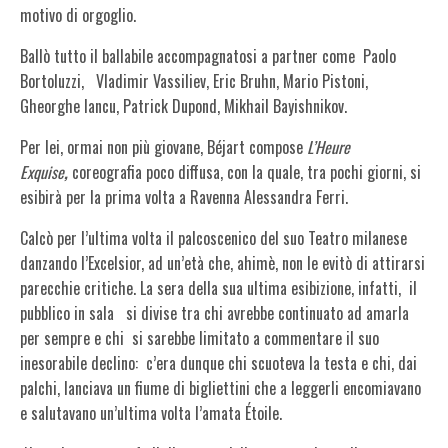
motivo di orgoglio.
Ballò tutto il ballabile accompagnatosi a partner come Paolo
Bortoluzzi,
Vladimir Vassiliev, Eric Bruhn, Mario Pistoni,
Gheorghe Iancu, Patrick Dupond, Mikhail Bayishnikov.
Per lei, ormai non più giovane, Béjart compose
L’Heure
Exquise
,
coreografia poco diffusa, con la quale, tra pochi giorni, si
esibirà per la prima volta a Ravenna Alessandra Ferri.
Calcò per l’ultima volta il palcoscenico del suo Teatro milanese
danzando l’Excelsior, ad un’età che, ahimè, non le evitò di attirarsi
parecchie critiche. La sera della sua ultima esibizione, infatti,
il
pubblico in sala
si divise tra chi avrebbe continuato ad amarla
per sempre e chi
si sarebbe limitato a commentare il suo
inesorabile declino:
c’era dunque chi scuoteva la testa e chi, dai
palchi, lanciava un fiume di bigliettini che a leggerli encomiavano
e salutavano un’ultima volta l’amata Étoile.