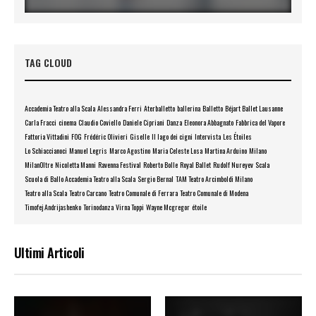
TAG CLOUD
Accademia Teatro alla Scala
Alessandra Ferri
Aterballetto
ballerina
Balletto
Béjart Ballet Lausanne
Carla Fracci
cinema
Claudio Coviello
Daniele Cipriani
Danza
Eleonora Abbagnato
Fabbrica del Vapore
Fattoria Vittadini
FOG
Frédéric Olivieri
Giselle
Il lago dei cigni
Intervista
Les Étoiles
Lo Schiaccianoci
Manuel Legris
Marco Agostino
Maria Celeste Losa
Martina Arduino
Milano
MilanOltre
Nicoletta Manni
Ravenna Festival
Roberto Bolle
Royal Ballet
Rudolf Nureyev
Scala
Scuola di Ballo Accademia Teatro alla Scala
Sergio Bernal
TAM Teatro Arcimboldi Milano
Teatro alla Scala
Teatro Carcano
Teatro Comunale di Ferrara
Teatro Comunale di Modena
Timofej Andrijashenko
Torinodanza
Virna Toppi
Wayne Mcgregor
étoile
Ultimi Articoli