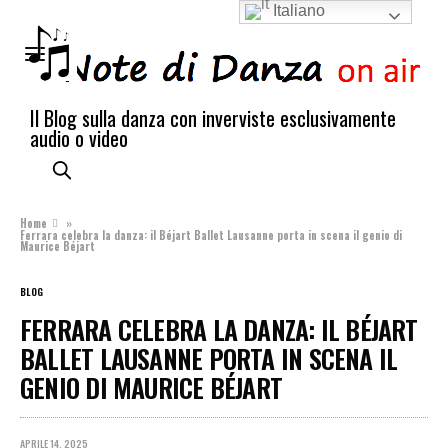
Italiano
Il Blog sulla danza con inverviste esclusivamente
audio o video
Home
»
Ferrara celebra la danza: il Béjart Ballet Lausanne porta in scena il genio di
Maurice Béjart
BLOG
FERRARA CELEBRA LA DANZA: IL BÉJART
BALLET LAUSANNE PORTA IN SCENA IL
GENIO DI MAURICE BÉJART
APRILE 14, 2025