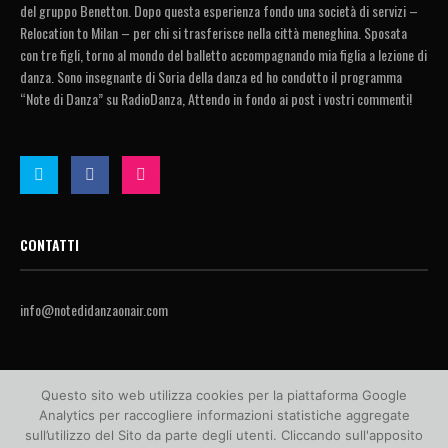
del gruppo Benetton. Dopo questa esperienza fondo una società di servizi –
Relocation to Milan – per chi si trasferisce nella città meneghina. Sposata
con tre figli, torno al mondo del balletto accompagnando mia figlia a lezione di
danza. Sono insegnante di Soria della danza ed ho condotto il programma
“Note di Danza” su RadioDanza, Attendo in fondo ai post i vostri commenti!
CONTATTI
info@notedidanzaonair.com
Questo sito web utilizza cookies per la piattaforma Google
Analytics per raccogliere informazioni statistiche aggregate
sull’utilizzo del Sito da parte degli utenti. Cliccando sull'apposito