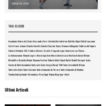
LUGLIO 28, 2026
TAG CLOUD
Accademia Teatro alla Scala
Alessandra Ferri
Aterballetto
ballerina
Balletto
Béjart Ballet Lausanne
Carla Fracci
cinema
Claudio Coviello
Daniele Cipriani
Danza
Eleonora Abbagnato
Fabbrica del Vapore
Fattoria Vittadini
FOG
Frédéric Olivieri
Giselle
Il lago dei cigni
Intervista
Les Étoiles
Lo Schiaccianoci
Manuel Legris
Marco Agostino
Maria Celeste Losa
Martina Arduino
Milano
MilanOltre
Nicoletta Manni
Ravenna Festival
Roberto Bolle
Royal Ballet
Rudolf Nureyev
Scala
Scuola di Ballo Accademia Teatro alla Scala
Sergio Bernal
TAM Teatro Arcimboldi Milano
Teatro alla Scala
Teatro Carcano
Teatro Comunale di Ferrara
Teatro Comunale di Modena
Timofej Andrijashenko
Torinodanza
Virna Toppi
Wayne Mcgregor
étoile
Ultimi Articoli