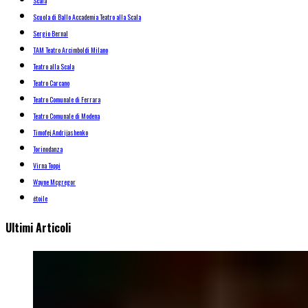
Scala
Scuola di Ballo Accademia Teatro alla Scala
Sergio Bernal
TAM Teatro Arcimboldi Milano
Teatro alla Scala
Teatro Carcano
Teatro Comunale di Ferrara
Teatro Comunale di Modena
Timofej Andrijashenko
Torinodanza
Virna Toppi
Wayne Mcgregor
étoile
Ultimi Articoli