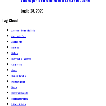
Venezia per la terza edizione di STELLE DI DOMANI
Luglio 28, 2026
Tag Cloud
Accademia Teatro alla Scala
Alessandra Ferri
Aterballetto
ballerina
Balletto
Béjart Ballet Lausanne
Carla Fracci
cinema
Claudio Coviello
Daniele Cipriani
Danza
Eleonora Abbagnato
Fabbrica del Vapore
Fattoria Vittadini