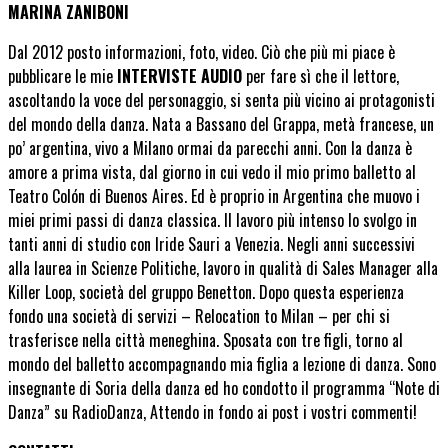
MARINA ZANIBONI
Dal 2012 posto informazioni, foto, video. Ciò che più mi piace è
pubblicare le mie
INTERVISTE AUDIO
per fare sì che il lettore,
ascoltando la voce del personaggio, si senta più vicino ai protagonisti
del mondo della danza. Nata a Bassano del Grappa, metà francese, un
po’ argentina, vivo a Milano ormai da parecchi anni. Con la danza è
amore a prima vista, dal giorno in cui vedo il mio primo balletto al
Teatro Colón di Buenos Aires. Ed è proprio in Argentina che muovo i
miei primi passi di danza classica. Il lavoro più intenso lo svolgo in
tanti anni di studio con Iride Sauri a Venezia. Negli anni successivi
alla laurea in Scienze Politiche, lavoro in qualità di Sales Manager alla
Killer Loop, società del gruppo Benetton. Dopo questa esperienza
fondo una società di servizi – Relocation to Milan – per chi si
trasferisce nella città meneghina. Sposata con tre figli, torno al
mondo del balletto accompagnando mia figlia a lezione di danza. Sono
insegnante di Soria della danza ed ho condotto il programma “Note di
Danza” su RadioDanza, Attendo in fondo ai post i vostri commenti!