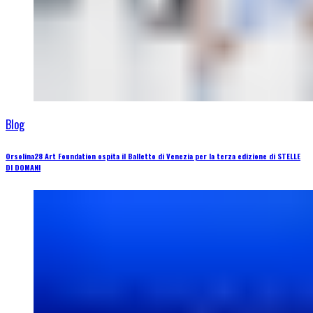
Blog
Orsolina28 Art Foundation ospita il Balletto di Venezia per la terza edizione di STELLE
DI DOMANI