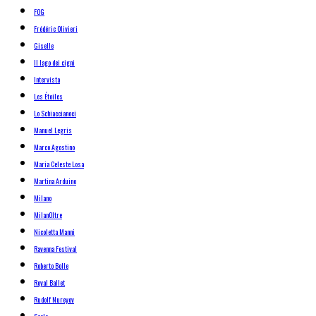
FOG
Frédéric Olivieri
Giselle
Il lago dei cigni
Intervista
Les Étoiles
Lo Schiaccianoci
Manuel Legris
Marco Agostino
Maria Celeste Losa
Martina Arduino
Milano
MilanOltre
Nicoletta Manni
Ravenna Festival
Roberto Bolle
Royal Ballet
Rudolf Nureyev