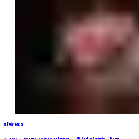
In Evidenza
La proposta danza per la prossima stagione di TAM Teatro Arcimboldi Milano