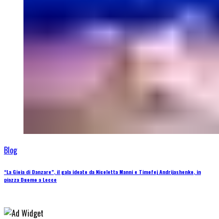
Blog
“La Gioia di Danzare”, il gala ideato da Nicoletta Manni e Timofej Andrijashenko, in
piazza Duomo a Lecce