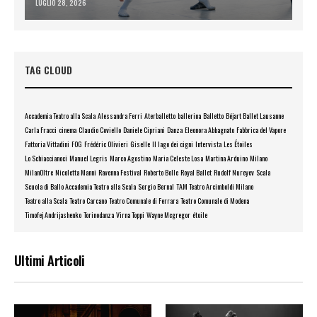
LUGLIO 28, 2026
TAG CLOUD
Accademia Teatro alla Scala
Alessandra Ferri
Aterballetto
ballerina
Balletto
Béjart Ballet Lausanne
Carla Fracci
cinema
Claudio Coviello
Daniele Cipriani
Danza
Eleonora Abbagnato
Fabbrica del Vapore
Fattoria Vittadini
FOG
Frédéric Olivieri
Giselle
Il lago dei cigni
Intervista
Les Étoiles
Lo Schiaccianoci
Manuel Legris
Marco Agostino
Maria Celeste Losa
Martina Arduino
Milano
MilanOltre
Nicoletta Manni
Ravenna Festival
Roberto Bolle
Royal Ballet
Rudolf Nureyev
Scala
Scuola di Ballo Accademia Teatro alla Scala
Sergio Bernal
TAM Teatro Arcimboldi Milano
Teatro alla Scala
Teatro Carcano
Teatro Comunale di Ferrara
Teatro Comunale di Modena
Timofej Andrijashenko
Torinodanza
Virna Toppi
Wayne Mcgregor
étoile
Ultimi Articoli