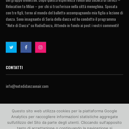
Relocation to Milan – per chi si trasferisce nella città meneghina. Sposata
con tre figli, torno al mondo del balletto accompagnando mia figlia a lezione di
danza. Sono insegnante di Soria della danza ed ho condotto il programma
“Note di Danza” su RadioDanza, Attendo in fondo ai post i vostri commenti!
CONTATTI
info@notedidanzaonair.com
Questo sito web utilizza cookies per la piattaforma Google
Analytics per raccogliere informazioni statistiche aggregate
sull’utilizzo del Sito da parte degli utenti. Cliccando sull'apposito
tasto di accettazione o continuando la navigazione si