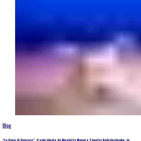
Blog
“La Gioia di Danzare”, il gala ideato da Nicoletta Manni e Timofej Andrijashenko, in