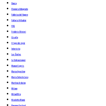
Danza
Eleonora Abbagnato
Fabbrica del Vapore
Fattoria Vittadini
FOG
Frédéric Olivieri
Giselle
Il lago dei cigni
Intervista
Les Étoiles
Lo Schiaccianoci
Manuel Legris
Marco Agostino
Maria Celeste Losa
Martina Arduino
Milano
MilanOltre
Nicoletta Manni
Ravenna Festival