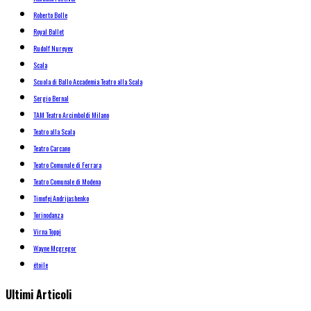
Roberto Bolle
Royal Ballet
Rudolf Nureyev
Scala
Scuola di Ballo Accademia Teatro alla Scala
Sergio Bernal
TAM Teatro Arcimboldi Milano
Teatro alla Scala
Teatro Carcano
Teatro Comunale di Ferrara
Teatro Comunale di Modena
Timofej Andrijashenko
Torinodanza
Virna Toppi
Wayne Mcgregor
étoile
Ultimi Articoli