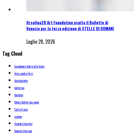
Orsolina28 Art Foundation ospita il Balletto di
Venezia per la terza edizione di STELLE DI DOMANI
Luglio 28, 2026
Tag Cloud
Accademia Teatro alla Scala
Alessandra Ferri
Aterballetto
ballerina
Balletto
Béjart Ballet Lausanne
Carla Fracci
cinema
Claudio Coviello
Daniele Cipriani