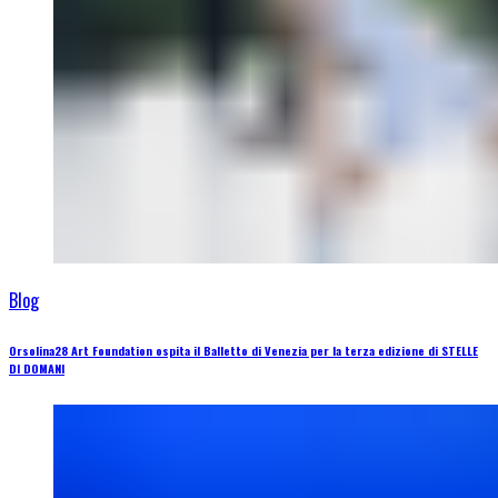
Blog
Orsolina28 Art Foundation ospita il Balletto di Venezia per la terza edizione di STELLE
DI DOMANI