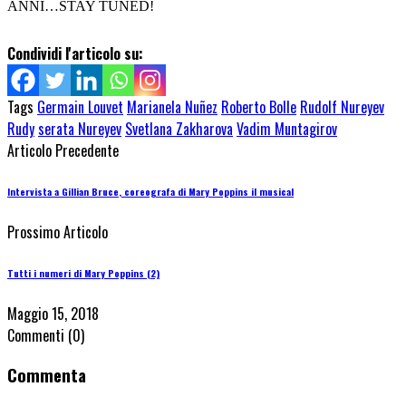
ANNI…STAY TUNED!
Condividi l'articolo su:
Tags
Germain Louvet
Marianela Nuñez
Roberto Bolle
Rudolf Nureyev
Rudy
serata Nureyev
Svetlana Zakharova
Vadim Muntagirov
Articolo Precedente
Intervista a Gillian Bruce, coreografa di Mary Poppins il musical
Prossimo Articolo
Tutti i numeri di Mary Poppins (2)
Maggio 15, 2018
Commenti
(0)
Commenta