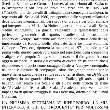
Svetlana Zakharova e Germain Louvet, al suo debutto alla Scala; o
lo svafillante
Gran pas de deux
del terzo atto dal suo
Don
Chisciotte,
uno dei cavalli di battaglia della compagnia scaligera, in
repertorio alla Scala dal 1980, protagonista delle stagioni milanesi e
delle tournée internazionali, vera prova di bravura per ogni étoile, e
qui interpretato da Marianela Nuñez e, per la prima volta alla Scala,
Vadim Muntagirov. La grazia, l’eleganza, la quintessenza della
perfezione geometrica di
Apollo
,
manifesto dell’insostituibile
apporto di George Balanchine alla storia del balletto e della danza,
impersonato da Roberto Bolle attorniato dalle tre muse Polimnia,
Calliope e Tersicore, riporterà la memoria al 1971, quando per la
prima volta questo capolavoro entrò nel repertorio della compagnia
scaligera e fu proprio Nureyev a impersonare il dio greco. Ancora
oggi la memoria, la storia e il carisma di questo artista continuano a
risplendere: e proprio come omaggio finale a Nureyev coreografo,
ballerino e direttore di compagnia, oltre che grande sprone per le
nuove generazioni che ha sempre saputo far risaltare, un
Défilé
che
accoglierà in un grande abbraccio le Étoiles, gli artisti ospiti, i
ballerini del Teatro alla Scala e gli allievi della Scuola di Ballo
dell’Accademia Teatro alla Scala, Accademia che vede anche
impegnata in questo omaggio la sua Orchestra, diretta dal M° David
Coleman.
LA PROSSIMA SETTIMANA VI RIPROPORRO’ LA MIA
INTERVISTA A CHI LO FREQUENTO’ PER MOLTISSIMI