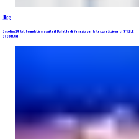
Blog
Orsolina28 Art Foundation ospita il Balletto di Venezia per la terza edizione di STELLE
DI DOMANI