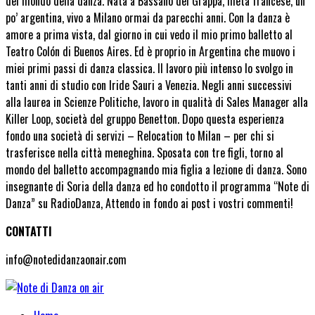
del mondo della danza. Nata a Bassano del Grappa, metà francese, un
po’ argentina, vivo a Milano ormai da parecchi anni. Con la danza è
amore a prima vista, dal giorno in cui vedo il mio primo balletto al
Teatro Colón di Buenos Aires. Ed è proprio in Argentina che muovo i
miei primi passi di danza classica. Il lavoro più intenso lo svolgo in
tanti anni di studio con Iride Sauri a Venezia. Negli anni successivi
alla laurea in Scienze Politiche, lavoro in qualità di Sales Manager alla
Killer Loop, società del gruppo Benetton. Dopo questa esperienza
fondo una società di servizi – Relocation to Milan – per chi si
trasferisce nella città meneghina. Sposata con tre figli, torno al
mondo del balletto accompagnando mia figlia a lezione di danza. Sono
insegnante di Soria della danza ed ho condotto il programma “Note di
Danza” su RadioDanza, Attendo in fondo ai post i vostri commenti!
CONTATTI
info@notedidanzaonair.com