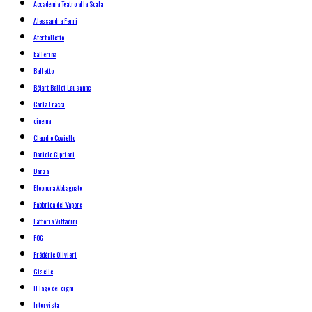
Accademia Teatro alla Scala
Alessandra Ferri
Aterballetto
ballerina
Balletto
Béjart Ballet Lausanne
Carla Fracci
cinema
Claudio Coviello
Daniele Cipriani
Danza
Eleonora Abbagnato
Fabbrica del Vapore
Fattoria Vittadini
FOG
Frédéric Olivieri
Giselle
Il lago dei cigni
Intervista