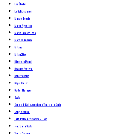
Les Étoiles
Lo Schiaccianoci
Manuel Legris
Marco Agostino
Maria Celeste Losa
Martina Arduino
Milano
MilanOltre
Nicoletta Manni
Ravenna Festival
Roberto Bolle
Royal Ballet
Rudolf Nureyev
Scala
Scuola di Ballo Accademia Teatro alla Scala
Sergio Bernal
TAM Teatro Arcimboldi Milano
Teatro alla Scala
Teatro Carcano