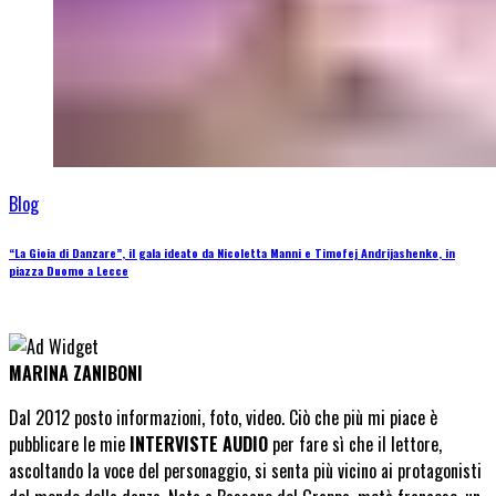
Blog
“La Gioia di Danzare”, il gala ideato da Nicoletta Manni e Timofej Andrijashenko, in
piazza Duomo a Lecce
MARINA ZANIBONI
Dal 2012 posto informazioni, foto, video. Ciò che più mi piace è
pubblicare le mie
INTERVISTE AUDIO
per fare sì che il lettore,
ascoltando la voce del personaggio, si senta più vicino ai protagonisti