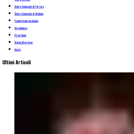
Teatro Comunale di Ferrara
Teatro Comunale di Modena
Timofej Andrijashenko
Torinodanza
Virna Toppi
Wayne Mcgregor
étoile
Ultimi Articoli