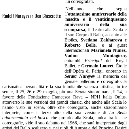
lui coreografati.
Nell’anno che segna
l’
ottantesimo anniversario della
Rudolf Nureyev in Don Chisciotte
nascita e il venticinquesimo
anniversario della sua
scomparsa
,
il Teatro alla Scala e
il suo Corpo di Ballo,
accanto alle
Étoiles,
Svetlana Zakharova e
Roberto Bolle,
e ai guest
internazionali
Marianela Nuñez,
Vadim Muntagirov,
entrambi
Principal
del Royal
Ballet, e
Germain Louvet
, Étoile
dell’Opéra di Parigi, onorano in
Serata Nureyev
la memoria del
geniale ballerino e coreografo, la
carismatica personalità e la sua inimitabile valenza artistica, in tre
serate, il 25, 26 e 29 maggio, più una Serata straordinaria, il 24, a
favore della Fondazione Francesca Rava – NPH Italia Onlus,
attraverso le sue versioni dei grandi classici che anche alla Scala lo
hanno visto in scena, oltre che coreografo, anche straordinario
interprete, come il terzo atto della sua versione di
La Bella
addormentata nel bosco
che proprio alla Scala, unica tra le sue
coreografie, vide il suo debutto nel 1966, che sarà interpretato dagli
artisti del Ballo scaligero e, nei ruoli di Aurora e del Principe Desiré