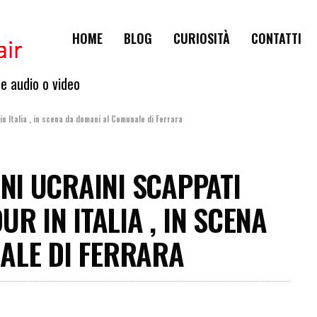
HOME
BLOG
CURIOSITÀ
CONTATTI
te audio o video
 in Italia , in scena da domani al Comunale di Ferrara
INI UCRAINI SCAPPATI
R IN ITALIA , IN SCENA
ALE DI FERRARA