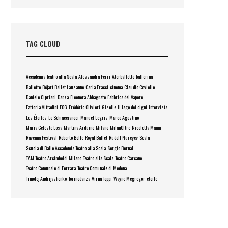
TAG CLOUD
Accademia Teatro alla Scala
Alessandra Ferri
Aterballetto
ballerina
Balletto
Béjart Ballet Lausanne
Carla Fracci
cinema
Claudio Coviello
Daniele Cipriani
Danza
Eleonora Abbagnato
Fabbrica del Vapore
Fattoria Vittadini
FOG
Frédéric Olivieri
Giselle
Il lago dei cigni
Intervista
Les Étoiles
Lo Schiaccianoci
Manuel Legris
Marco Agostino
Maria Celeste Losa
Martina Arduino
Milano
MilanOltre
Nicoletta Manni
Ravenna Festival
Roberto Bolle
Royal Ballet
Rudolf Nureyev
Scala
Scuola di Ballo Accademia Teatro alla Scala
Sergio Bernal
TAM Teatro Arcimboldi Milano
Teatro alla Scala
Teatro Carcano
Teatro Comunale di Ferrara
Teatro Comunale di Modena
Timofej Andrijashenko
Torinodanza
Virna Toppi
Wayne Mcgregor
étoile