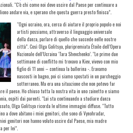
nazionali. “C’è chi come noi deve uscire dal Paese per continuare a
liono andare via, e sperano che questa guerra presto finisca”.
“Ogni ucraino, ora, cerca di aiutare il proprio popolo e noi
artisti possiamo, attraverso il linguaggio universale
della danza, parlare di quello che succede nelle nostre
città”. Così Olga Golitsya, pluripremiata Étoile dell’Opera
Nazionale dell’Ucraina ‘Tara Shevchenko’. “Le prime due
settimane di conflitto mi trovavo a Kiev, vivevo con mio
figlio di 11 anni – continua la ballerina -. Eravamo
nascosti in bagno, poi ci siamo spostati in un parcheggio
sotterraneo. Ma era una situazione che non potevo far
are il paese. Ho chiuso tutta la nostra vita in uno zainetto e siamo
ania, ospiti dai parenti. “Lui sta continuando a studiare danza
ssuto, Olga Golitsya ricorda le ultime immagini diffuse. “Tutto
no a dove abitano i miei genitori, che sono di Vynohradar,
 miei genitori non hanno voluto uscire dal Paese, mia madre
 per lei”.