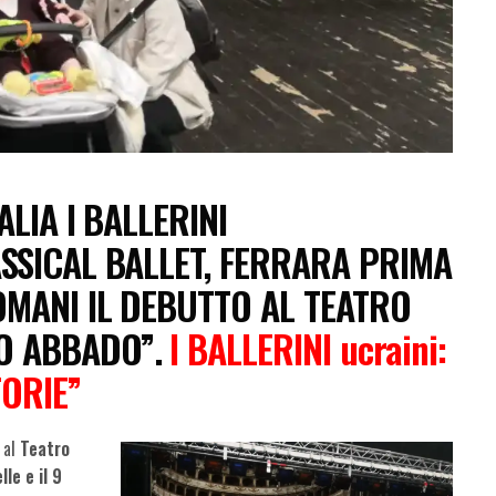
ALIA I BALLERINI
SSICAL BALLET, FERRARA PRIMA
OMANI IL DEBUTTO AL TEATRO
O ABBADO”.
I BALLERINI ucraini:
ORIE”
 al
Teatro
le e il 9