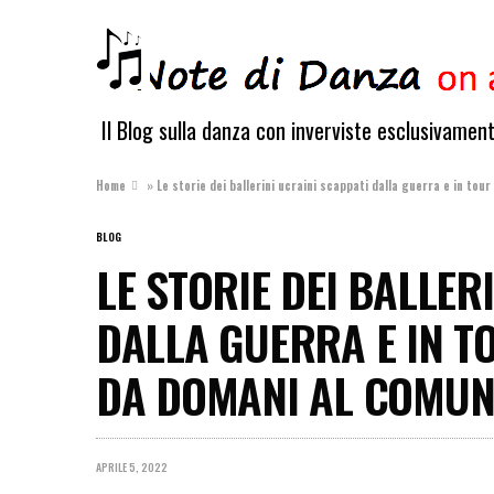
Il Blog sulla danza con inverviste esclusivamen
Home
»
Le storie dei ballerini ucraini scappati dalla guerra e in tour
BLOG
LE STORIE DEI BALLER
DALLA GUERRA E IN TOU
DA DOMANI AL COMUN
APRILE 5, 2022