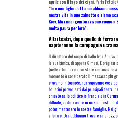
aprile
c
on Il lago dei cigni
. Parla l’étoile
“Io e mio figlio di 11 anni abbiamo mess
nostra vita in uno zainetto e siamo sc
Kiev.
Ma i miei genitori vivono vicino a
molta paura per loro”.
Altri teatri, dopo quello di Ferrara
ospiteranno la compagnia ucraina
Il direttore del corpo di ballo Ivan Zhuravl
la sua bimba, di appena 6 mesi. È originari
(nelle ultime ore sono state centinaia le vi
momento è considerato il massacro più grave
eravamo in tournée, non sapevamo cosa potes
ballerini provenienti dai principali teatri 
chiesto asilo politico in Francia e in Germa
difficile, anche riunire in un solo posto i 
poter mantenere le nostre famiglie. Nei gio
allenare. Ora dobbiamo trovare un alloggio 