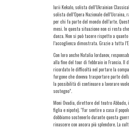
Iurii Kekalo, solista dell’Ukrainian Classic
solista dell’Opera Nazionale dell’Ucraina, 
per chi fa parte del mondo dell’arte. Ques
mesi. In questa situazione non ci resta che
danza. Non si può tacere rispetto a quanto 
l’accoglienza dimostrata. Grazie a tutta l’E
Con loro anche Natalia Iordanov, responsab
alla fine del tour di febbraio in Francia. Il
ricordato le difficoltà nel portare la compa
furgone che doveva trasportare parte della
la possibilità di continuare a lavorare vuol
sostegno”.
Moni Ovadia, direttore del teatro Abbado, 
figlia e nipote). “Far sentire a casa il pop
dobbiamo sostenerlo durante questa guerra
rinascere con ancora più splendore. La cul