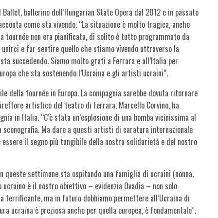
al Ballet, ballerino dell’Hungarian State Opera dal 2012 e in passato
racconta come sta vivendo. “La situazione è molto tragica, anche
ta tournée non era pianificata, di solito è tutto programmato da
 unirci e far sentire quello che stiamo vivendo attraverso la
sta succedendo. Siamo molto grati a Ferrara e all’Italia per
uropa che sta sostenendo l’Ucraina e gli artisti ucraini”.
ile della tournée in Europa. La compagnia sarebbe dovuta ritornare
 direttore artistico del teatro di Ferrara, Marcello Corvino, ha
gnia in Italia. “C’è stata un’esplosione di una bomba vicinissima al
 scenografia. Ma dare a questi artisti di caratura internazionale
e essere il segno più tangibile della nostra solidarietà e del nostro
in queste settimane sta ospitando una famiglia di ucraini (nonna,
olo ucraino è il nostro obiettivo – evidenzia Ovadia – non solo
 terrificante, ma in futuro dobbiamo permettere all’Ucraina di
tura ucraina è preziosa anche per quella europea, è fondamentale”.