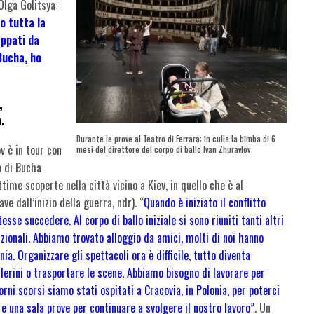
 Olga Golitsya:
o tutta la
appati da
 Bucha, ho
,
.
Durante le prove al Teatro di Ferrara; in culla la bimba di 6
ov è in tour con
mesi del direttore del corpo di ballo Ivan Zhuravlov
o di Bucha
ttime scoperte nella città vicino a Kiev, in quello che è al
 dall’inizio della guerra, ndr). “
Quando è iniziato il conflitto
se succedere. Al corpo di ballo iniziale si sono riuniti tanti altri
nazionali. Abbiamo trovato alloggio da amici, molti di noi hanno
nia. Organizzare gli spettacoli ora è difficile, tutto diventa
ballerini o trasportare le scene. Abbiamo bisogno di lavorare per
rni scorsi siamo stati ospitati a Cracovia, in Polonia, per poterci
e una sala prove per continuare a svolgere il nostro lavoro”
. Un