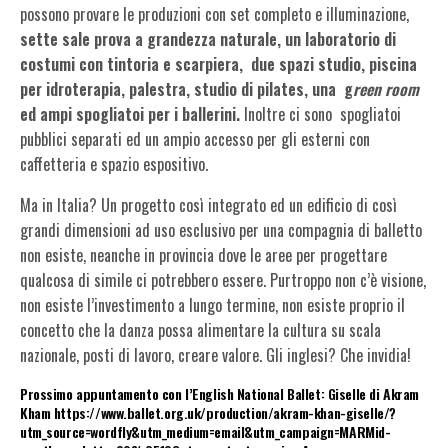
possono provare le produzioni con set completo e illuminazione,
sette sale prova
a grandezza naturale
, un laboratorio di
costumi con tintoria e scarpiera, due spazi studio, piscina
per idroterapia, palestra, studio di pilates, una g
reen room
ed ampi spogliatoi per i ballerini.
Inoltre ci sono spogliatoi
pubblici separati ed un ampio accesso per gli esterni con
caffetteria e spazio espositivo.
Ma in Italia? Un progetto così integrato ed un edificio di così
grandi dimensioni ad uso esclusivo per una compagnia di balletto
non esiste, neanche in provincia dove le aree per progettare
qualcosa di simile ci potrebbero essere. Purtroppo non c’è visione,
non esiste l’investimento a lungo termine, non esiste proprio il
concetto che la danza possa alimentare la cultura su scala
nazionale, posti di lavoro, creare valore. Gli inglesi? Che invidia!
Prossimo appuntamento con l’English National Ballet: Giselle di Akram
Kham
https://www.ballet.org.uk/production/akram-khan-giselle/?
utm_source=wordfly&utm_medium=email&utm_campaign=MARMid-