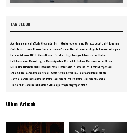
TAG CLOUD
Accademia Teatro alla Scala
Alessandra Ferri
Aterballetto
ballerina
Balletto
Béjart Ballet Lausanne
Carla Fracci
cinema
Claudio Coviello
Daniele Cipriani
Danza
Eleonora Abbagnato
Fabbrica del Vapore
Fattoria Vittadini
FOG
Frédéric Olivieri
Giselle
Il lago dei cigni
Intervista
Les Étoiles
Lo Schiaccianoci
Manuel Legris
Marco Agostino
Maria Celeste Losa
Martina Arduino
Milano
MilanOltre
Nicoletta Manni
Ravenna Festival
Roberto Bolle
Royal Ballet
Rudolf Nureyev
Scala
Scuola di Ballo Accademia Teatro alla Scala
Sergio Bernal
TAM Teatro Arcimboldi Milano
Teatro alla Scala
Teatro Carcano
Teatro Comunale di Ferrara
Teatro Comunale di Modena
Timofej Andrijashenko
Torinodanza
Virna Toppi
Wayne Mcgregor
étoile
Ultimi Articoli