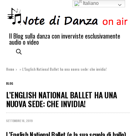
Italiano
Il Blog sulla danza con inverviste esclusivamente
audio o video
Home
»
L’English National Ballet ha una nuova sede: che invidia!
BLOG
L’ENGLISH NATIONAL BALLET HA UNA
NUOVA SEDE: CHE INVIDIA!
SETTEMBRE 16, 2019
L’English National Ballet (e la sua scuola di ballo)