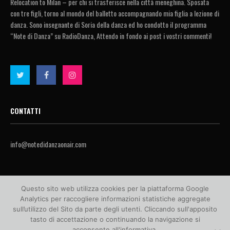
Relocation to Milan – per chi si trasferisce nella città meneghina. Sposata
con tre figli, torno al mondo del balletto accompagnando mia figlia a lezione di
danza. Sono insegnante di Soria della danza ed ho condotto il programma
“Note di Danza” su RadioDanza, Attendo in fondo ai post i vostri commenti!
CONTATTI
info@notedidanzaonair.com
Questo sito web utilizza cookies per la piattaforma Google
Analytics per raccogliere informazioni statistiche aggregate
sull’utilizzo del Sito da parte degli utenti. Cliccando sull'apposito
tasto di accettazione o continuando la navigazione si
acconsente all'informativa.