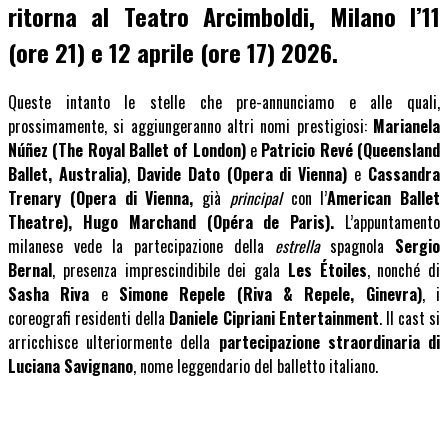
ritorna al
Teatro Arcimboldi, Milano l’11
(ore 21) e 12 aprile (ore 17) 2026
.
Queste intanto le stelle che pre-annunciamo e alle quali,
prossimamente, si aggiungeranno altri nomi prestigiosi:
Marianela
Núñez (The Royal Ballet of London)
e
Patricio Revé (Queensland
Ballet, Australia)
,
Davide Dato (Opera di Vienna)
e
Cassandra
Trenary (Opera di Vienna,
già
principal
con l’
American Ballet
Theatre), Hugo Marchand (Opéra de Paris).
L’appuntamento
milanese vede la partecipazione della
estrella
spagnola
Sergio
Bernal
, presenza imprescindibile dei gala
Les Étoiles
, nonché di
Sasha Riva
e
Simone Repele (Riva & Repele, Ginevra)
, i
coreografi residenti della
Daniele Cipriani Entertainment
. Il cast si
arricchisce ulteriormente della
partecipazione straordinaria di
Luciana Savignano
, nome leggendario del balletto italiano.