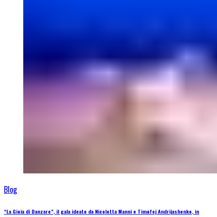
Blog
“La Gioia di Danzare”, il gala ideato da Nicoletta Manni e Timofej Andrijashenko, in