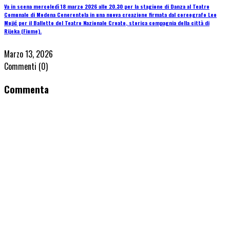
Va in scena mercoledì 18 marzo 2026 alle 20.30 per la stagione di Danza al Teatro
Comunale di Modena Cenerentola in una nuova creazione firmata dal coreografo Leo
Mujić per il Balletto del Teatro Nazionale Croato, storica compagnia della città di
Rijeka (Fiume).
Marzo 13, 2026
Commenti
(0)
Commenta