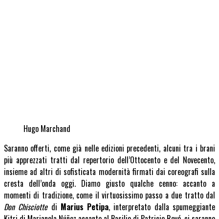
Hugo Marchand
Saranno offerti, come già nelle edizioni precedenti, alcuni tra i brani
più apprezzati tratti dal repertorio dell’Ottocento e del Novecento,
insieme ad altri di sofisticata modernità firmati dai coreografi sulla
cresta dell’onda oggi. Diamo giusto qualche cenno: accanto a
momenti di tradizione, come il virtuosissimo passo a due tratto dal
Don Chisciotte
di
Marius Petipa
, interpretato dalla spumeggiante
Kitri di Marianela Núñez accanto al Basilio di Patricio Revé, ci saranno