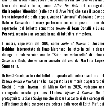
lavori dei nostri tempi, come
After The Rain
del coreografo
Christopher Wheeldon
(sulle note di Arvo Pärt) che sarà il secondo
brano interpretato dalla coppia. Anche i “viennesi” d’adozione Davide
Dato e Cassandra Trenary porteranno un noto passo a due di
repertorio (dal balletto romantico
Giselle
di
Jean Coralli
e
Jules
Perrot
), accanto a un secondo brano, di tutt’altra atmosfera.
E ancora, capolavori del ‘900, come
Suite of Dances
di
Jerome
Robbins
, interpretato da Hugo Marchand, balletto in cui la danza
dialoga in palcoscenico con le “Suite per violoncello” di Johann
Sebastian Bach, che verranno suonate dal vivo da
Martina Lopez
Smuraglia
.
Di Riva&Repele, autori del balletto (ispirato alla celebre scultura del
Canova
Amore e Psiche
) che ha inaugurato la cerimonia d’apertura dei
Giochi Olimpici Invernali di Milano Cortina 2026, vedremo una
coreografia creata per
Les Étoiles
:
Hymne à l’amour
. Ne è
protagonista Luciana Savignano che danzerà accanto ai due coreografi
sull’indimenticabile canzone resa celebra dalla voce di Edith Piaf, qui