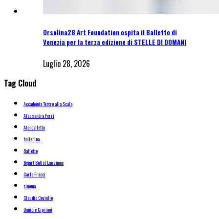
Orsolina28 Art Foundation ospita il Balletto di
Venezia per la terza edizione di STELLE DI DOMANI
Luglio 28, 2026
Tag Cloud
Accademia Teatro alla Scala
Alessandra Ferri
Aterballetto
ballerina
Balletto
Béjart Ballet Lausanne
Carla Fracci
cinema
Claudio Coviello
Daniele Cipriani