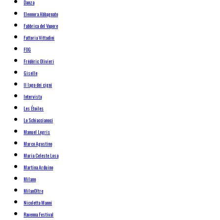
Danza
Eleonora Abbagnato
Fabbrica del Vapore
Fattoria Vittadini
FOG
Frédéric Olivieri
Giselle
Il lago dei cigni
Intervista
Les Étoiles
Lo Schiaccianoci
Manuel Legris
Marco Agostino
Maria Celeste Losa
Martina Arduino
Milano
MilanOltre
Nicoletta Manni
Ravenna Festival