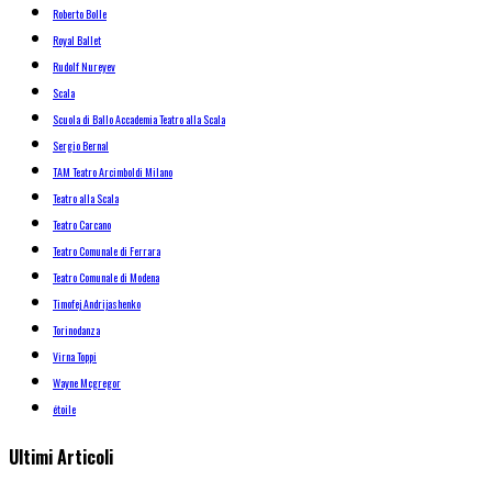
Roberto Bolle
Royal Ballet
Rudolf Nureyev
Scala
Scuola di Ballo Accademia Teatro alla Scala
Sergio Bernal
TAM Teatro Arcimboldi Milano
Teatro alla Scala
Teatro Carcano
Teatro Comunale di Ferrara
Teatro Comunale di Modena
Timofej Andrijashenko
Torinodanza
Virna Toppi
Wayne Mcgregor
étoile
Ultimi Articoli