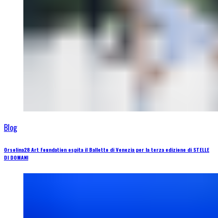
Blog
Orsolina28 Art Foundation ospita il Balletto di Venezia per la terza edizione di STELLE
DI DOMANI